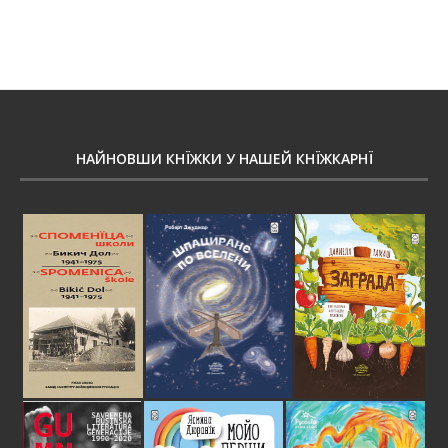
НАЙНОВШИ КНЇЖКИ У НАШЕЙ КНЇЖКАРНЇ