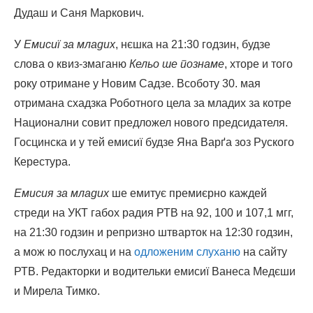
Дудаш и Саня Маркович.
У
Емисиї
за младих
, нєшка на 21:30 годзин, будзе
слова о квиз-змаганю
Кельо ше познаме
, хторе и того
року отримане у Новим Садзе. Всоботу 30. мая
отримана схадзка Роботного цела за младих за котре
Национални совит предложел нового предсидателя.
Госцинска и у тей емисиї будзе Яна Варґа зоз Руского
Керестура.
Емисия
за младих
ше емитує премиєрно каждей
стреди на УКТ габох радия РТВ на 92, 100 и 107,1 мгг,
на 21:30 годзин и репризно штварток на 12:30 годзин,
а мож ю послухац и на
одложеним слуханю
на сайту
РТВ. Редакторки и водительки емисиї Ванеса Медєши
и Мирела Тимко.