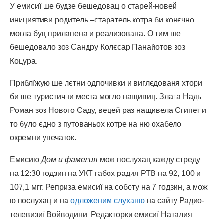
У емисиї ше будзе бешедовац о старей-новей
инициятиви родитель –старатель котра би конєчно
могла буц прилапена и реализована. О тим ше
бешедовало зоз Сандру Колєсар Панайотов зоз
Коцура.
Приблїжую ше лєтни одпочивки и виглєдованя хтори
би ше туристични места могло нащивиц. Злата Надь
Роман зоз Нового Саду, вецей раз нащивела Єгипет и
то було єднo з путованьох котре на ню охабело
окремни упечаток.
Емисию
Дом и фамелия
мож послухац кажду стреду
на 12:30 годзин на УКТ габох радия РТВ на 92, 100 и
107,1 мгг. Реприза емисиї на соботу на 7 годзин, а мож
ю послухац и на
одложеним слуханю
на сайту Радио-
телевизиї Войводини. Редакторки емисиї Наталия