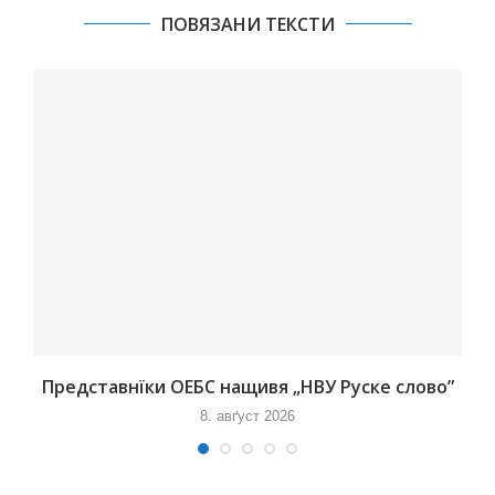
ПОВЯЗАНИ ТЕКСТИ
Представнїки ОЕБС нащивя „НВУ Руске слово”
8. авґуст 2026