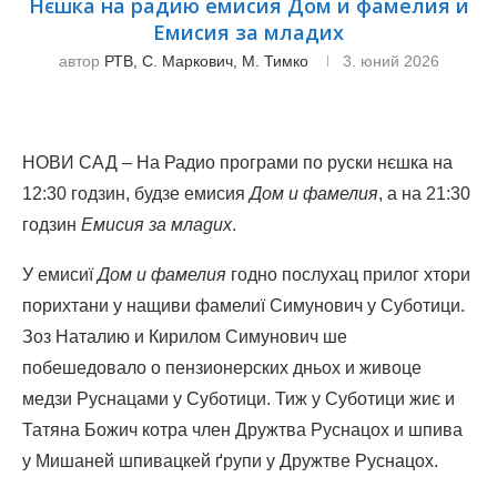
Нєшка на радию емисия Дом и фамелия и
Емисия за младих
автор
РТВ, С. Маркович, М. Тимко
3. юний 2026
НОВИ САД – На Радио програми по руски нєшка на
12:30 годзин, будзе емисия
Дом и фамелия
, а на 21:30
годзин
Емиси
я
за младих
.
У емисиї
Дом и фамелия
годно послухац прилог хтори
порихтани у нащиви фамелиї Симунович у Суботици.
Зоз Наталию и Кирилом Симунович ше
побешедовало о пензионерских дньох и живоце
медзи Руснацами у Суботици. Тиж у Суботици жиє и
Татяна Божич котра член Дружтва Руснацох и шпива
у Мишаней шпивацкей ґрупи у Дружтве Руснацох.