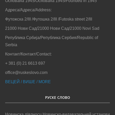
Основана 1945/Основана 1945/Founded in 1945
Адреса/Адреса/Address:
Футожска 2/III /Футошка 2/III /Futoska street 2/III
21000 Нови Сад/21000 Нови Сад/21000 Novi Sad
Република Србија/Република Сербия/Republic of
Serbia
Контакт/Контакт/Contact:
+ 381 (0) 21 6613 697
office@ruskeslovo.com
ВЕЦЕЙ / ВИШЕ / MORE
РУСКЕ СЛОВО
Новинска дїялносц Новинско-видавательней установи