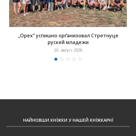
„Орех” успишно орґанизовал Стретнуце
рускей младежи
10. авґуст 2026
НАЙНОВШИ КНЇЖКИ У НАШЕЙ КНЇЖКАРНЇ