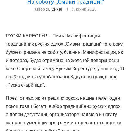
На соботу „Смаки традициї”
автор
Я. Винаї
3. юний 2026
РУСКИ КЕРЕСТУР – Пията Манифестация
традицийних руских єдлох „Смаки традициї” того року
будзе отримана на соботу, 6. юния. Манифестация, як
и потераз, будзе отримана на желєней поверхносци
коло Спортскей гали у Руским Керестуре, у чаше од 11
по 20 годзин, а у орґанизациї Здруженя гражданох
„Руска скарбнїца”.
През тот час, як и прешлих рокох, нащивителє годни
покоштовац богати вибор традицийних руских єдлох,
а попри деґустациї, орґанизаторе наявюю и богату
културно-уметнїцку програму, интересантни спортски
бависка и рижни роботнї за дзеци.