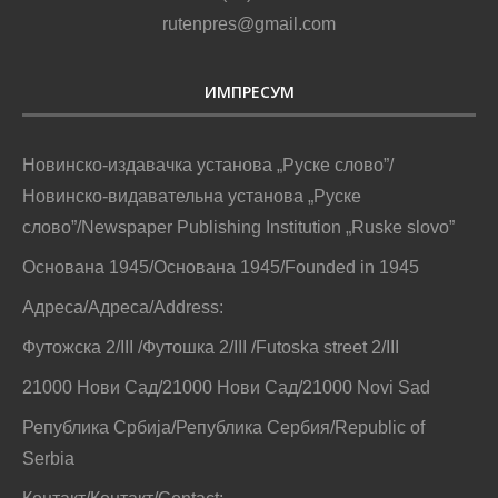
rutenpres@gmail.com
ИМПРЕСУМ
Новинско-издавачка установа „Руске слово”/
Новинско-видавательна установа „Руске
слово”/Newspaper Publishing Institution „Ruske slovo”
Основана 1945/Основана 1945/Founded in 1945
Адреса/Адреса/Address:
Футожска 2/III /Футошка 2/III /Futoska street 2/III
21000 Нови Сад/21000 Нови Сад/21000 Novi Sad
Република Србија/Република Сербия/Republic of
Serbia