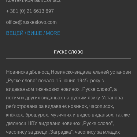
Контакт/Контакт/Contact:
+ 381 (0) 21 6613 697
office@ruskeslovo.com
ВЕЦЕЙ / ВИШЕ / MORE
РУСКЕ СЛОВО
Новинска дїялносц Новинско-видавательней установи
„Руске слово” почала 15. юния 1945. року з
видаваньом тижньових новинох „Руске слово”, а
потим и других виданьох на руским язику. Установа
реґистрована за видаванє новинох, часописох,
кнїжкох, брошурох, музичних и видео виданьох, так же
дїялносц НВУ видаванє новинох „Руске слово”,
часопису за дзеци „Заградка”, часопису за младих