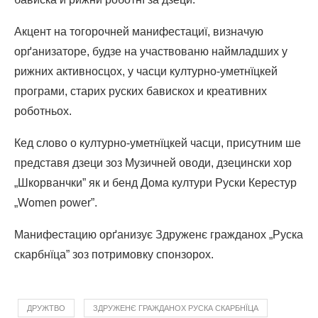
Акцент на тогорочней манифестациї, визначую
орґанизаторе, будзе на участвованю наймладших у
рижних активносцох, у часци културно-уметнїцкей
програми, старих руских бавискох и креативних
роботньох.
Кед слово о културно-уметнїцкей часци, присутним ше
представя дзеци зоз Музичней оводи, дзецински хор
„Шкорванчки” як и бенд Дома култури Руски Керестур
„Women power”.
Манифестацию орґанизує Здруженє гражданох „Руска
скарбнїца” зоз потримовку спонзорох.
ДРУЖТВО
ЗДРУЖЕНЄ ГРАЖДАНОХ РУСКА СКАРБНЇЦА