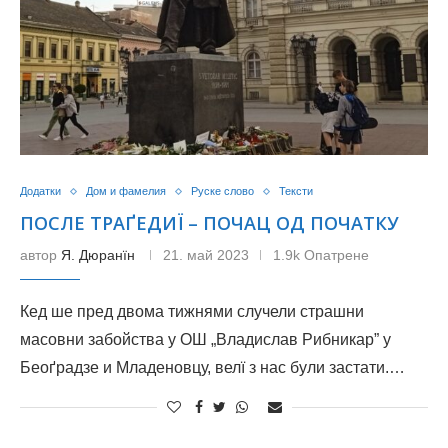
Додатки
Дом и фамелия
Руске слово
Тексти
ПОСЛЕ ТРАҐЕДИЇ – ПОЧАЦ ОД ПОЧАТКУ
автор
Я. Дюранїн
21. май 2023
1.9k Опатрене
Кед ше пред двома тижнями случели страшни
масовни забойства у ОШ „Владислав Рибникар” у
Беоґрадзе и Младеновцу, велї з нас були застати.…