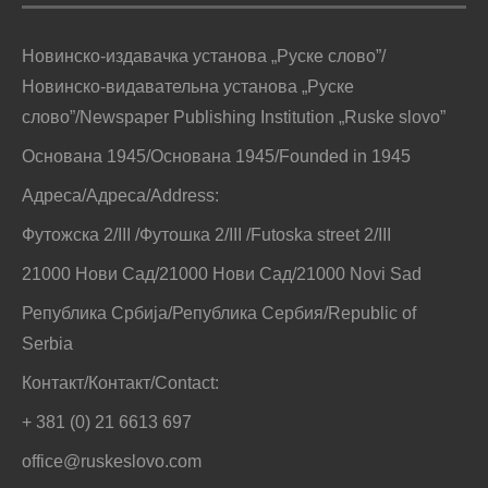
Новинско-издавачка установа „Руске слово”/
Новинско-видавательна установа „Руске
слово”/Newspaper Publishing Institution „Ruske slovo”
Основана 1945/Основана 1945/Founded in 1945
Адреса/Адреса/Address:
Футожска 2/III /Футошка 2/III /Futoska street 2/III
21000 Нови Сад/21000 Нови Сад/21000 Novi Sad
Република Србија/Република Сербия/Republic of
Serbia
Контакт/Контакт/Contact:
+ 381 (0) 21 6613 697
office@ruskeslovo.com