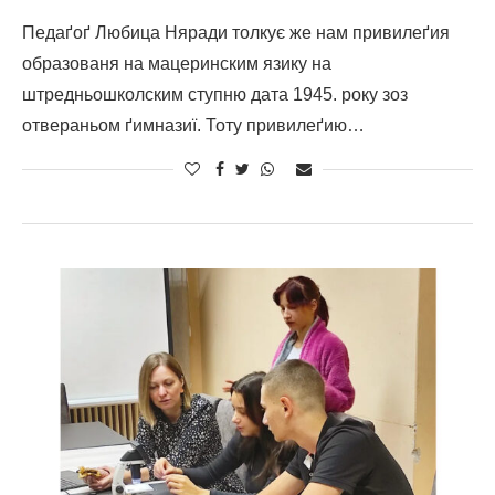
Педаґоґ Любица Няради толкує же нам привилеґия
образованя на мацеринским язику на
штредньошколским ступню дата 1945. року зоз
отвераньом ґимназиї. Тоту привилеґию…