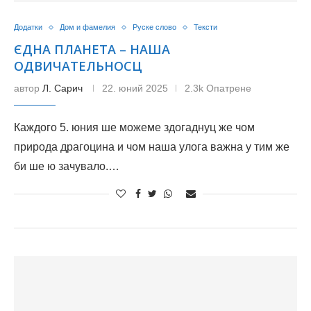
Додатки
Дом и фамелия
Руске слово
Тексти
ЄДНА ПЛАНЕТА – НАША
ОДВИЧАТЕЛЬНОСЦ
автор
Л. Сарич
22. юний 2025
2.3k Опатрене
Каждого 5. юния ше можеме здогаднуц же чом
природа драгоцина и чом наша улога важна у тим же
би ше ю зачувало.…