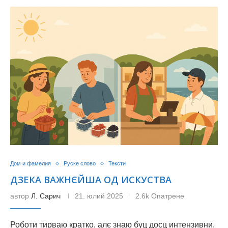
Дом и фамелия
Руске слово
Тексти
ДЗЕКА ВАЖНЄЙША ОД ИСКУСТВА
автор
Л. Сарич
21. юлий 2025
2.6k Опатрене
Роботи тирваю кратко, алє знаю буц досц интензивни.