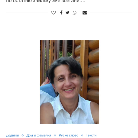
по остатню хвильку зме збегани.…
Додатки
Дом и фамелия
Руске слово
Тексти