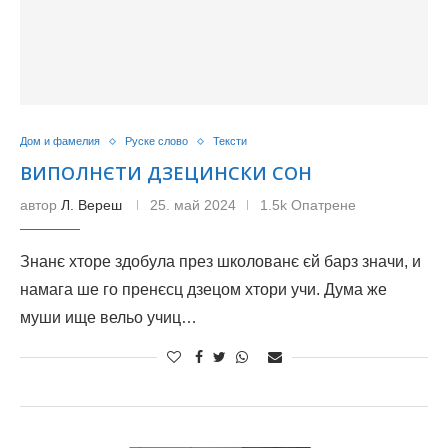
Дом и фамелия
Руске слово
Тексти
ВИПОЛНЄТИ ДЗЕЦИНСКИ СОН
автор
Л. Вереш
25. май 2024
1.5k Опатрене
Знанє хторе здобула през школованє єй барз значи, и
намага ше го пренєсц дзецом хтори учи. Дума же
муши ище вельо учиц…