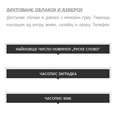
ДИХТОВАНЄ ОБЛАКОХ И ДЗВЕРОХ
Дихтуєме облаки и дзвери з неопрен ґуму. Тирваца
изолация од витру, жими, галайку и праху. Телефон
060/50-88-433.
НАЙНОВШЕ ЧИСЛО НОВИНОХ „РУСКЕ СЛОВО”
ЧАСОПИС ЗАГРАДКА
ЧАСОПИС МАК