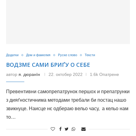
Додатки
Дом и фамелия
Руске слово
Тексти
ВОДЗМЕ САМИ БРИҐУ О СЕБЕ
автор
я. дюранїн
22. октобер 2022
1.6k Опатрене
Превентивни самопрепатрунок першох и препатрунки
з дияґностичнима методами требали би постац нашо
звикнуце. Наисце нє одбераю вельо часу, а кельо нам
то…