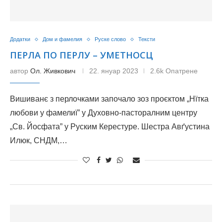
Додатки
Дом и фамелия
Руске слово
Тексти
ПЕРЛА ПО ПЕРЛУ – УМЕТНОСЦ
автор
Ол. Живкович
22. януар 2023
2.6k Опатрене
Вишиванє з перлочками започало зоз проєктом „Нїтка
любови у фамелиї” у Духовно-пасторалним центру
„Св. Йосфата” у Руским Керестуре. Шестра Авґустина
Илюк, СНДМ,…