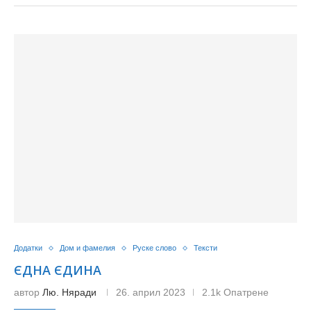
Додатки
Дом и фамелия
Руске слово
Тексти
ЄДНА ЄДИНА
автор
Лю. Няради
26. април 2023
2.1k Опатрене