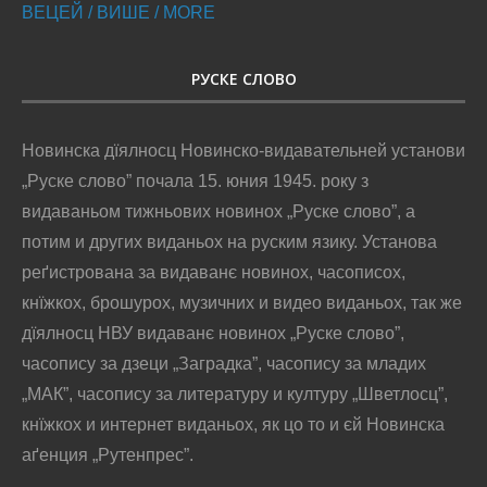
ВЕЦЕЙ / ВИШЕ / MORE
РУСКЕ СЛОВО
Новинска дїялносц Новинско-видавательней установи
„Руске слово” почала 15. юния 1945. року з
видаваньом тижньових новинох „Руске слово”, а
потим и других виданьох на руским язику. Установа
реґистрована за видаванє новинох, часописох,
кнїжкох, брошурох, музичних и видео виданьох, так же
дїялносц НВУ видаванє новинох „Руске слово”,
часопису за дзеци „Заградка”, часопису за младих
„МАК”, часопису за литературу и културу „Шветлосц”,
кнїжкох и интернет виданьох, як цо то и єй Новинска
аґенция „Рутенпрес”.