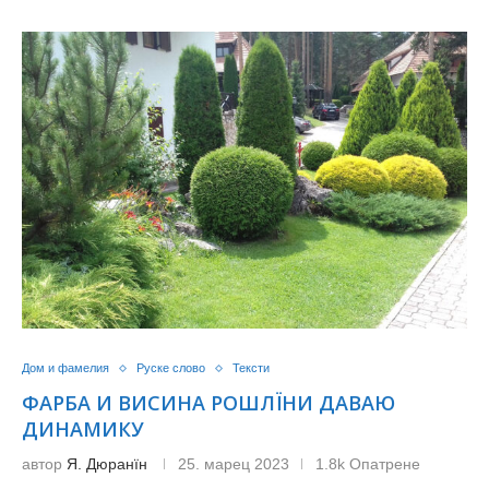
Дом и фамелия
Руске слово
Тексти
ФАРБА И ВИСИНА РОШЛЇНИ ДАВАЮ
ДИНАМИКУ
автор
Я. Дюранїн
25. марец 2023
1.8k Опатрене