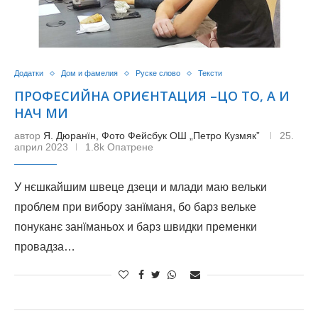
Додатки
Дом и фамелия
Руске слово
Тексти
ПРОФЕСИЙНА ОРИЄНТАЦИЯ –ЦО ТО, А И
НАЧ МИ
автор
Я. Дюранїн, Фото Фейсбук ОШ „Петро Кузмяк”
25.
април 2023
1.8k Опатрене
У нєшкайшим швеце дзеци и млади маю вельки
проблем при вибору занїманя, бо барз вельке
понуканє занїманьох и барз швидки пременки
провадза…