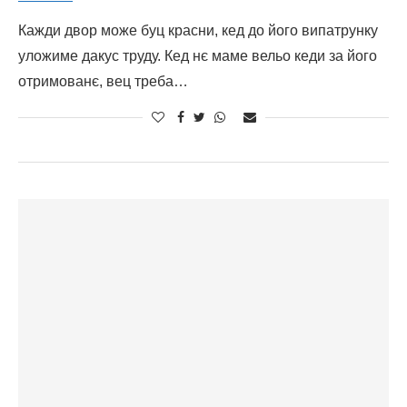
Кажди двор може буц красни, кед до його випатрунку
уложиме дакус труду. Кед нє маме вельо кеди за його
отримованє, вец треба…