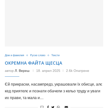
Дом и фамелия
Руске слово
Тексти
ОКРЕМНА ФАЙТА ЩЕСЦА
автор
Л. Вереш
18. април 2025
2.6k Опатрене
Єй прикраски, насампредз, украшовали їх обисце, алє
кед приятелє и познати обачели з кельо труду и уваги
их прави, та мала и…