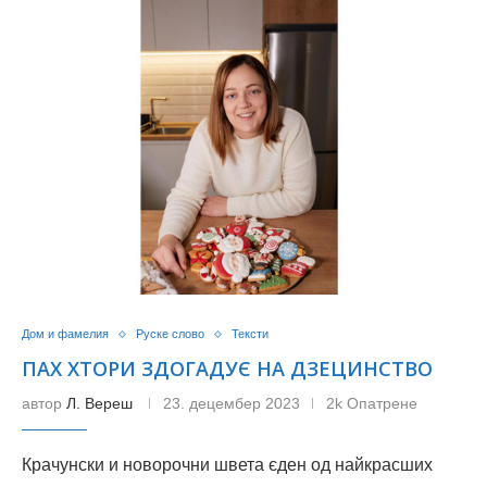
Дом и фамелия
Руске слово
Тексти
ПАХ ХТОРИ ЗДОГАДУЄ НА ДЗЕЦИНСТВО
автор
Л. Вереш
23. децембер 2023
2k Опатрене
Крачунски и новорочни швета єден од найкрасших