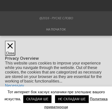
@2016 - РУСКЕ СЛОВО
НА ПОЧАТОК
Close
Privacy Overview
This website uses cookies to improve your experience
while you navigate through the website. Out of these
cookies, the cookies that are categorized as necessary
are stored on your browser as they are essential for the
working of basic functionalities
...
Necessary
Necessary
Тот интернет бок хаснує колачики пре злєпшанє вашого
Always Enabled
искуства.
Политика
Necessary cookies are absolutely essential for the
СКЛАДАМ ШЕ
НЄ СКЛАДАМ ШЕ
website to function properly. This category only includes
приватносци
cookies that ensures basic functionalities and security