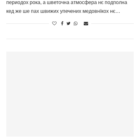
периодох рока, а шветочна атмосфера нє подполна
кед же ше пах швижих упечених медовнїкох нє…