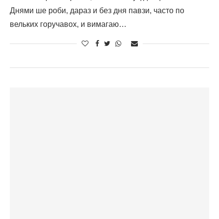
Днями ше роби, дараз и без дня павзи, часто по
вельких горучавох, и вимагаю…