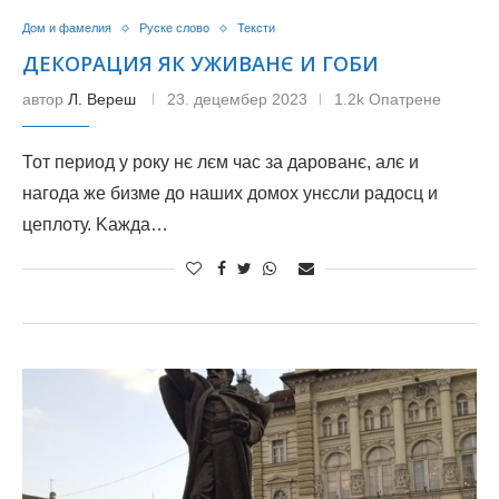
Дом и фамелия
Руске слово
Тексти
ДЕКОРАЦИЯ ЯК УЖИВАНЄ И ГОБИ
автор
Л. Вереш
23. децембер 2023
1.2k Опатрене
Тот период у року нє лєм час за дарованє, алє и
нагода же бизме до наших домох унєсли радосц и
цеплоту. Kaжда…