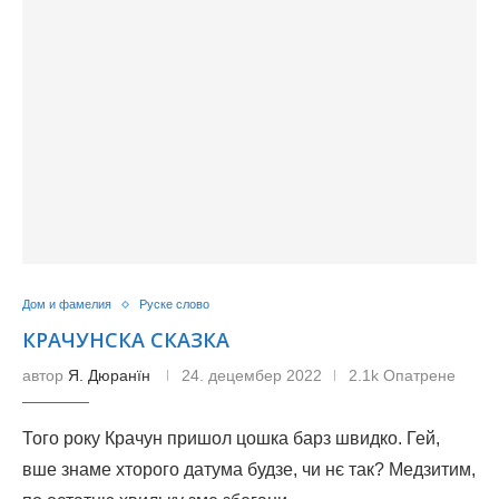
Дом и фамелия
Руске слово
КРАЧУНСКА СКАЗКА
автор
Я. Дюранїн
24. децембер 2022
2.1k Опатрене
Того року Крачун пришол цошка барз швидко. Гей,
вше знаме хторого датума будзе, чи нє так? Медзитим,