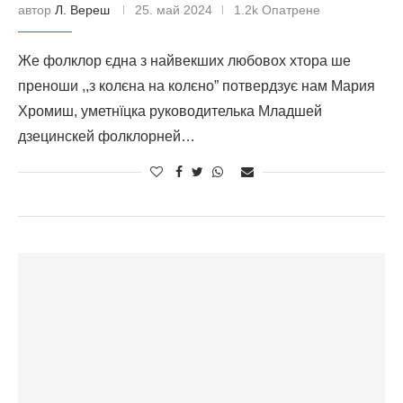
автор
Л. Вереш
25. май 2024
1.2k Опатрене
Же фолклор єдна з найвекших любовох хтора ше
преноши ,,з колєна на колєно” потвердзує нам Мария
Хромиш, уметнїцка руководителька Младшей
дзецинскей фолклорней…