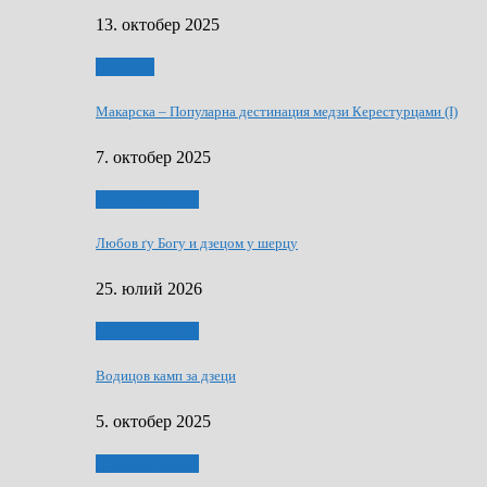
13. октобер 2025
Дружтво
Макарскa – Популарна дестинация медзи Керестурцами (I)
7. октобер 2025
Духовни живот
Любов ґу Богу и дзецом у шерцу
25. юлий 2026
Духовни живот
Водицов камп за дзеци
5. октобер 2025
Духовни живот