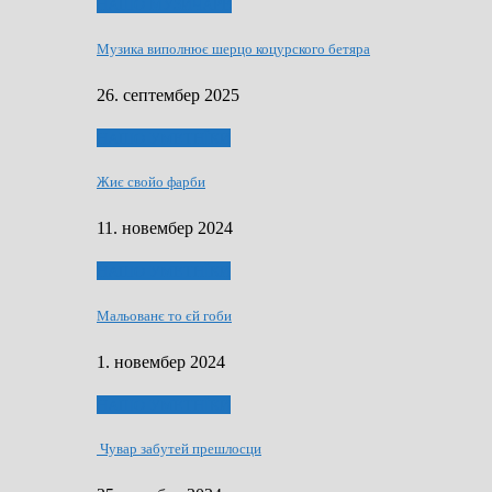
НАШО МУЗИЧАРЕ
Музика виполнює шерцо коцурского бетяра
26. септембер 2025
НАШО УМЕТНЇКИ
Жиє свойо фарби
11. новембер 2024
НАШО УМЕТНЇКИ
Мальованє то єй гоби
1. новембер 2024
НАШО УМЕТНЇКИ
Чувар забутей прешлосци