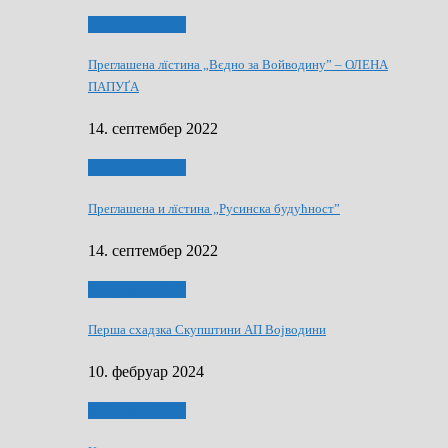
Виберанки 2022
Преглашена лїстина „Вєдно за Войводину” – ОЛЕНА
ПАПУҐА
14. септембер 2022
Виберанки 2022
Преглашена и лїстина „Русинска будућност”
14. септембер 2022
Виберанки 2023
Перша схадзка Скупштини АП Војводини
10. фебруар 2024
Виберанки 2023