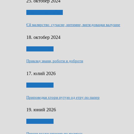
25. октобер 2024
НАШО УМЕТНЇКИ
Єй малярство сучасне, интимне, виглєдовацки валушне
18. октобер 2024
Руске словечко
Приклад знаня, роботи и доброти
17. юлий 2026
Руске словечко
Приповедки хтори путую од етру по папер
19. юний 2026
Руске словечко
Перши руски шпацир по космосу