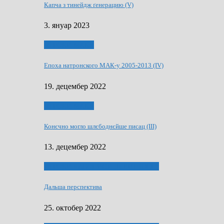
Капча з тинейдж ґенерацию (V)
3. януар 2023
50 РОКИ МАКУ
Епоха натронского МАК-у 2005-2013 (IV)
19. децембер 2022
50 РОКИ МАКУ
Конєчно могло шлєбоднєйше писац (III)
13. децембер 2022
70 РОКИ ЧАСОПИСУ „ШВЕТЛОСЦ”
Дальша перспектива
25. октобер 2022