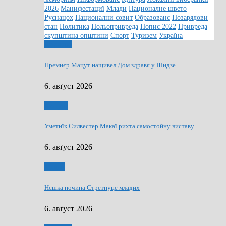
2026
Манифестациї
Млади
Националне швето
Руснацох
Национални совит
Образованє
Позарядови
стан
Политика
Польопривреда
Попис 2022
Привреда
скупштина општини
Спорт
Туризем
Україна
Дружтво
Премиєр Мацут нащивел Дом здравя у Шидзе
6. авґуст 2026
Култура
Уметнїк Силвестер Макаї рихта самостойну виставу
6. авґуст 2026
Млади
Нєшка почина Стретнуце младих
6. авґуст 2026