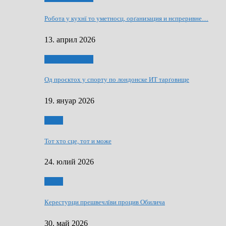
Робота у кухнї то уметносц, орґанизация и нєпреривне…
13. април 2026
Руснаци и швет
Од проєктох у спорту по лондонске ИТ тарґовище
19. януар 2026
Спорт
Тот хто сце, тот и може
24. юлий 2026
Спорт
Керестурци прешвечлїви процив Обилича
30. май 2026