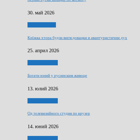
30. май 2026
Руске словечко
Кнїжка хтора будзи виглєдовацки и авантуристични дух
25. април 2026
Руснаци и швет
Богати юний у русинским живоце
13. юлий 2026
Руснаци и швет
Од телевизийного студия по крузер
14. юний 2026
Руснаци и швет