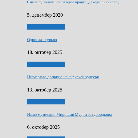
Символу валала нєобходне врациц дакедишню красу
5. децембер 2020
НАШО МУЗИЧАРЕ
Одросла з гушлю
18. октобер 2025
НАШО МУЗИЧАРЕ
Нєзмерлїве доприношенє рускей култури
13. октобер 2025
НАШО МУЗИЧАРЕ
Нашо музичаре: Мирослав Мудри зоз Дюрдьова
6. октобер 2025