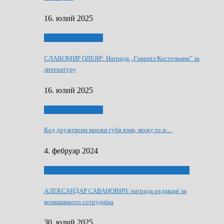
16. юлий 2025
Култура и просвита
СЛАВОМИР ОЛЕЯР: Награда „Гавриїл Костельник” за
литературу
16. юлий 2025
Култура и просвита
Кед дружтвени мрежи губя язик, можу го и…
4. фебруар 2024
ЛАУРЕАТИ 80 РОЧНЇЦИ НВУ РУСКЕ СЛОВО
АЛЕКСАНДАР САВАНОВИЧ: награда редакциї за
вонкашнього сотруднїка
30. юлий 2025