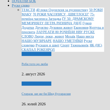
ПОЧАТНИ БОК
Руске слово
ТЕКСТИ
40 роки Оддзелєня за русинистику
50 РОКИ
МАКУ
70 РОКИ ЧАСОПИСУ „ШВЕТЛОСЦ”
75-
рочнїца часописа Заградка
ҐУ 50. ДРАМСКОМУ
МЕМОРИЯЛУ ПЕТРА РИЗНИЧА ДЯДЇ
Гумор
Додатки
Дружтво
Духовни живот
Економия
Култура и
просвита
ЛАУРЕАТИ 80 РОЧНЇЦИ НВУ РУСКЕ
СЛОВО
Людзе, роки, живот
Мозаїк
Нашо места
НАШО МУЗИЧАРЕ
НАШО УМЕТНЇКИ
Руске
словечко
Руснаци и швет
Спорт
Тижньовнїк
ЯК (НЄ)
СКАПАЛ РОКЕНРОЛ
Людзе, роки, живот
Роби тото цо люби
2. авґуст 2026
Людзе, роки, живот
Старала ше же би Шид бул красши
26. юлий 2026