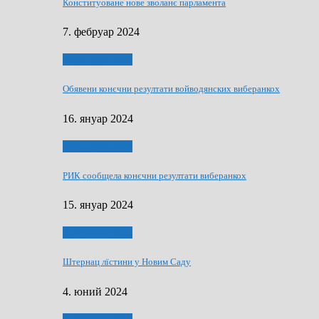
Конституоване нове зволанє парламентa
7. фебруар 2024
Виберанки 2023
Обявени конєчни резултати войводянских виберанкох
16. януар 2024
Виберанки 2023
РИК сообщела конєчни резултати виберанкох
15. януар 2024
Виберанки 2024
Штернац лїстини у Новим Саду
4. юний 2024