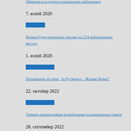
Обявени и резултати покраїнских виберанкох
7. юлий 2020
Виберанки
Нєшка будзе повторене гласанє на 234 виберанкових
местох
1. юлий 2020
Виберанки 2022
Преглашена лїстина „За Руснацох – Желько Ковач”
22. октобер 2022
Виберанки 2022
Тирваю пририхтованя за виберанки за национални совити
28. септембер 2022