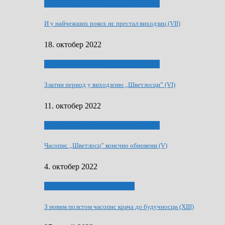
70 РОКИ ЧАСОПИСУ „ШВЕТЛОСЦ”
И у найчежших рокох нє престал виходзиц (VII)
18. октобер 2022
70 РОКИ ЧАСОПИСУ „ШВЕТЛОСЦ”
Златни период у виходзеню „Шветлосци” (VI)
11. октобер 2022
70 РОКИ ЧАСОПИСУ „ШВЕТЛОСЦ”
Часопис „Шветлосц” конєчно обновени (V)
4. октобер 2022
75-рочнїца часописа Заградка
З новим полєтом часопис крача до будучносци (XIII)