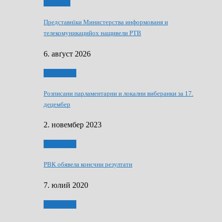
Дружтво
Представнїки Министерства информованя и
телекомуникацийох нащивели РТВ
6. авґуст 2026
Виберанки
Розписани парламентарни и локални виберанки за 17.
децембер
2. новембер 2023
Виберанки
РВК обявела конєчни резултати
7. юлий 2020
Виберанки