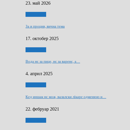
23. май 2026
Нашо места
За и процив, вична тема
17. октобер 2025
Нашо места
Вода нє за пице, нє за варeнє, a…
4. април 2025
Нашо места
Кед иншак нє мож, валалски лїкаре одменюю и…
22. фебруар 2021
Нашо места