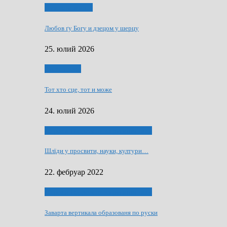
Духовни живот
Любов ґу Богу и дзецом у шерцу
25. юлий 2026
Руске слово
Тот хто сце, тот и може
24. юлий 2026
40 роки Оддзелєня за русинистику
Шлїди у просвити, науки, култури…
22. фебруар 2022
40 роки Оддзелєня за русинистику
Заварта вертикала образованя по руски