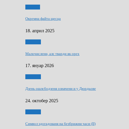
Додатки
Окремна файта щесца
18. април 2025
Дружтво
Малочислени, алє тварди як орех
17. януар 2026
Дружтво
Дзень ошлєбодзеня означени и у Дюрдьове
24. октобер 2025
Дружтво
Символ здогадованя на безбрижни часи (II)