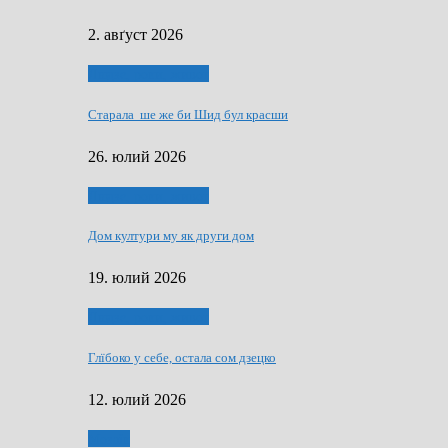
2. авґуст 2026
Людзе, роки, живот
Старала ше же би Шид бул красши
26. юлий 2026
Людзе, роки, живот
Дом култури му як други дом
19. юлий 2026
Людзе, роки, живот
Глїбоко у себе, остала сом дзецко
12. юлий 2026
Мозаїк