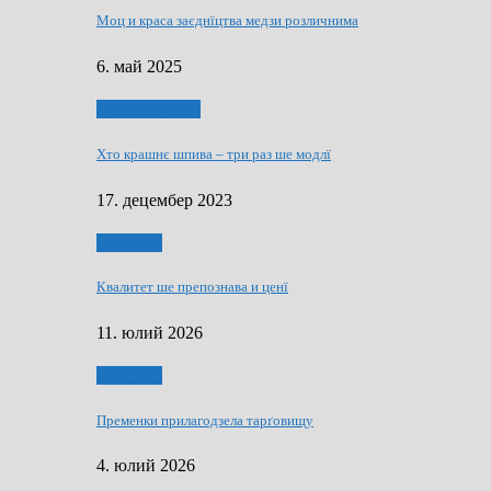
Моц и краса заєднїцтва медзи розличнима
6. май 2025
Духовни живот
Хто крашнє шпива – три раз ше модлї
17. децембер 2023
Економия
Квалитет ше препознава и ценї
11. юлий 2026
Економия
Пременки прилагодзела тарґовищу
4. юлий 2026