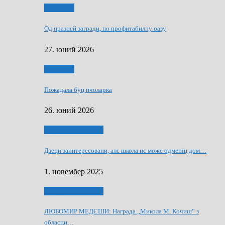
Економия
Од празней загради, по профитабилну оазу
27. юний 2026
Економия
Пожадала буц пчоларка
26. юний 2026
Култура и просвита
Дзеци заинтересовани, алє школа нє може одменїц дом…
1. новембер 2025
Култура и просвита
ЛЮБОМИР МЕДЄШИ: Награда „Микола М. Кочиш” з
обласци…