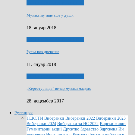
ЯК (НЄ) СКАПАЛ РОКЕНРОЛ
Музика му ище вше у души
18. януар 2018
ЯК (НЄ) СКАПАЛ РОКЕНРОЛ
Руска рок древянка
11. януар 2018
ЯК (НЄ) СКАПАЛ РОКЕНРОЛ
„Керестурияда” вечар музики младих
28. децембер 2017
Рутенпрес
ТЕКСТИ
Виберанки
Виберанки 2022
Виберанки 2023
Виберанки 2024
Виберанки за НС 2022
Вирски живот
Гуманитарни акциї
Дружтво
Здравство
Здруженя
Ин
мемориям
Информованє
Култура
Локални виберанки