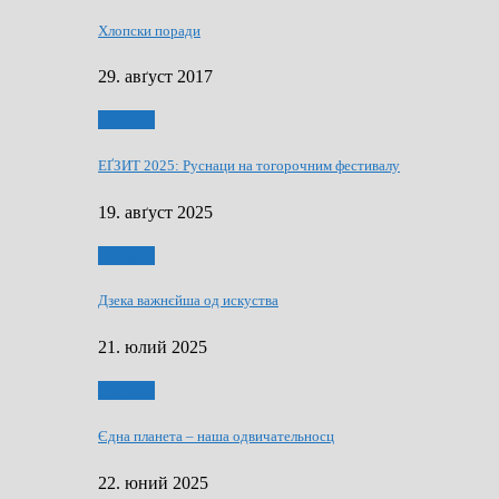
Хлопски поради
29. авґуст 2017
Додатки
ЕҐЗИТ 2025: Руснаци на тогорочним фестивалу
19. авґуст 2025
Додатки
Дзека важнєйша од искуства
21. юлий 2025
Додатки
Єдна планета – наша одвичательносц
22. юний 2025