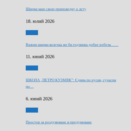
Шицки маю свою приповедку о лєту
18. юлий 2026
Мозаїк
Важни шицки колєчка же би годзинка добре робела……
11. юний 2026
Мозаїк
ШКОЛА „ПЕТРО КУЗМЯК”: Єдина по руски, сучасна
по…
6. юний 2026
Мозаїк
Простор за роздумованє и предумованє