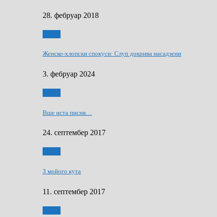
28. фебруар 2018
Гумор
Женско-хлопски спокуси: Слуп докрива насадзени
3. фебруар 2024
Гумор
Вше иста писня…
24. септембер 2017
Гумор
З мойого кута
11. септембер 2017
Гумор