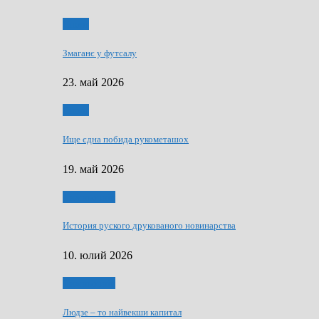
Спорт
Змаганє у футсалу
23. май 2026
Спорт
Ище єдна побида рукометашох
19. май 2026
Тижньовнїк
История руского друкованого новинарства
10. юлий 2026
Тижньовнїк
Людзе – то найвекши капитал