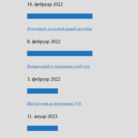
16. фебруар 2022
40 роки Оддзелєня за русинистику
Фундамент за розвой нашей заєднїци
8. фебруар 2022
40 роки Оддзелєня за русинистику
Вельки скарб и драгоцини здобуток
3. фебруар 2022
50 РОКИ МАКУ
Институция за почитованє (VI)
11. януар 2023
50 РОКИ МАКУ