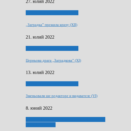
27. юлий 2022
75-рочнїца часописа Заградка
„Заградка” прежила кризу (XII)
21. юлий 2022
75-рочнїца часописа Заградка
Церньова драга „Заградкова” (XI)
13. юлий 2022
75-рочнїца часописа Заградка
Зменьовали ше редакторе и видавателє (VI)
8. юний 2022
ҐУ 50. ДРАМСКОМУ МЕМОРИЯЛУ ПЕТРА
РИЗНИЧА ДЯДЇ