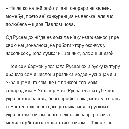
– Нє лєгко на тей роботи, анї гонорари нє вельки,
можебуц прето анї конкуренция нє велька, алє я ю
полюбела – щира Павловичова.
Од Руснацох нїґда нє дожила нїяку нєприємносц пре
свою националносц на роботи хтору окончує у
часописох „Нова думка” и „Венчик”, алє анї индзей.
– Кед сом баржей упознала Руснацох и руску културу,
обачела сом и числени розлики медзи Руснацами и
Українцами, та сом ше нє приклонєла моїм
сонародняком Українцом же Руснаци лєм субетнос
українского народу, бо як професорка, можем з полну
компетенцию повесц же розлика медзи руским и
українским язиком вельо векша як напр. розлика
медзи сербским и горватским язиком… Так же, нє