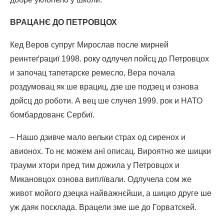
ВРАЦАНЄ ДО ПЕТРОВЦОХ
Кед Веров супруг Мирослав после мирней
реинтеґрациї 1998. року одлучел пойсц до Петровцох
и започац тапетарске ремесло, Вера почала
роздумовац як ше врациц, дзе ше подзец и ознова
дойсц до роботи. А вец ше случел 1999. рок и НАТО
бомбардованє Сербиї.
– Нашо дзивче мало вельки страх од сиренох и
авионох. То нє можем анї описац. Вироятно же шицки
трауми хтори пред тим дожила у Петровцох и
Микановцох ознова виплївали. Одлучела сом же
живот мойого дзецка найважнєйши, а шицко друге ше
уж даяк посклада. Врацели зме ше до Горватскей.