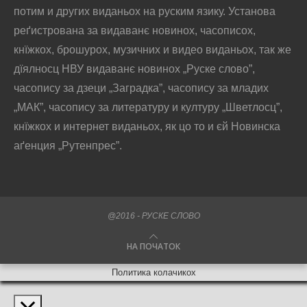
потим и других виданьох на руским язику. Установа
реґистрована за видаванє новинох, часописох,
кнїжкох, брошурох, музичних и видео виданьох, так же
дїялносц НВУ видаванє новинох „Руске слово”,
часопису за дзеци „Заградка”, часопису за младих
„МАК”, часопису за литературу и културу „Шветлосц”,
кнїжкох и интернет виданьох, як цо то и єй Новинска
аґенция „Рутенпрес”.
@2016 - РУСКЕ СЛОВО
НА ПОЧАТОК
Политика колачикох