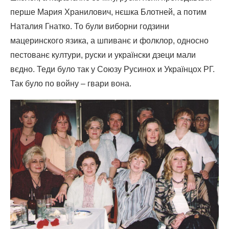
перше Мария Хранилович, нєшка Блотней, а потим
Наталия Гнатко. То були виборни годзини
мацеринского язика, а шпиванє и фолклор, односно
пестованє култури, руски и українски дзеци мали
вєдно. Теди було так у Союзу Русинох и Українцох РГ.
Так було по войну – гвари вона.