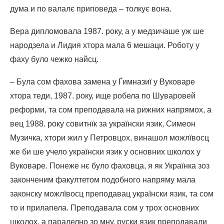
дума и по валалє приповеда – толкує вона.
Вера дипломовала 1987. року, а у медзичаше уж ше
народзела и Лидия хтора мала 6 мешаци. Роботу у
фаху було чежко найсц.
– Була сом фахова замена у Ґимназиї у Вуковаре
хтора теди, 1987. року, ище робела по Шуваровей
реформи, та сом преподавала на рижних напрямох, а
вец 1988. року совитнїк за українски язик, Симеон
Музичка, хтори жил у Петровцох, винашол можлївосц
же би ше учело українски язик у основних школох у
Вуковаре. Понеже нє було фаховца, я як Українка зоз
законченим факултетом подобного напряму мала
законску можлївосц преподавац українски язик, та сом
то и прилапела. Преподавала сом у трох основних
школох, а паралелно зо мну, руски язик преподавали