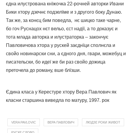
єдна илустрована кнїжочка 22-рочней авторки Ивани
Бики хтору дзечнє подзелїме и з другого боку Дунаю.
Так же, за конєц бим поведла, нє шицко таке чарне,
бо гоч Руснацох нєт вельо, єст надїї, а то доказує и
тота млада авторка и илустраторка – закончує
Павловичова хтора у рускей заєднїци сполнєла и
свойо новинарски сни, а єдного дня, гвари, можебуц и
писательски, бо идеї же би раз свойо дожица
преточела до роману, вше блїзши.
Єдина класа у Керестуре хтору Вера Павлович як
класни старшина виведла по матуру, 1997. рок
VERA PAVLOVIC
ВЕРА ПАВЛОВИЧ
ЛЮДЗЕ РОКИ ЖИВОТ
РУСКЕ СЛОВО