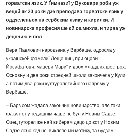
горватски язик. У Ґимназиї у Вуковаре роби уж
вецей як 20 роки дзе преподава горватски язик у
оддзелєньох на сербским язику и кирилки. И
новинарска професия ше єй ошмихла, и тирва уж
децению и пол
.
Вера Павлович народзена у Вербаше, одросла у
українскей фамелиї Лещешин, при оцови
Йосафатови, мацери Мариї и двох младших шестрох.
Основну и два роки стреднєй школи закончела у Кули,
а потим два роки културолоґийного напряму у
Вербаше.
– Барз сом жадала закончиц новинарство, алє таки
факултет у тедишнїм чаше нє бул у Новим Садзе.
Оцец гуторел же най виберам дацо цо єст у Новим
Садзе лєбо кед нє, виклєпе ми мотику, та будзем