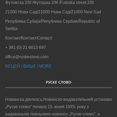
Футожска 2/III /Футошка 2/III /Futoska street 2/III
21000 Нови Сад/21000 Нови Сад/21000 Novi Sad
Република Србија/Република Сербия/Republic of
Serbia
Контакт/Контакт/Contact:
+ 381 (0) 21 6613 697
office@ruskeslovo.com
ВЕЦЕЙ / ВИШЕ / MORE
РУСКЕ СЛОВО
Новинска дїялносц Новинско-видавательней установи
„Руске слово” почала 15. юния 1945. року з
видаваньом тижньових новинох „Руске слово”, а