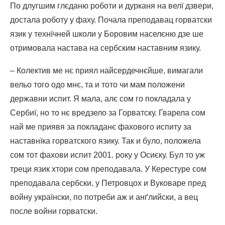
По длугшим глєданю роботи и дурканя на велї дзвери,
достала роботу у фаху. Почала преподавац горватски
язик у технїчней школи у Боровим населєню дзе ше
отримовала настава на сербским наставним язику.
– Колектив ме нє приял найсердечнєйше, вимагали
вельо того одо мнє, та и тото чи мам положени
державни испит. Я мала, алє сом го покладала у
Сербиї, но то нє вредзело за Горватску. Гварела сом
най ме приявя за покладанє фахового испиту за
наставнїка горватского язику. Так и було, положела
сом тот фахови испит 2001. року у Осиєку. Бул то уж
треци язик хтори сом преподавала. У Керестуре сом
преподавала сербски, у Петровцох и Вуковаре пред
войну українски, по потреби аж и анґлийски, а вец
после войни горватски.