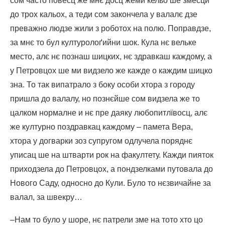
сом часто повесц же мнє досц жеми кельо ше змесци
до трох кальох, а теди сом закончела у валалє дзе
преважно людзе жили з роботох на полю. Поправдзе,
за мнє то бул културолоґийни шок. Кула нє вельке
место, алє нє познаш шицких, нє здравкаш каждому, а
у Петровцох ше ми видзело же кажде о каждим шицко
зна. То так випатрало з боку особи хтора з городу
пришла до валалу, но познєйше сом видзела же то
цалком нормалне и нє пре даяку любопитлївосц, алє
же културно поздравкац каждому – памета Вера,
хтора у догварки зоз супругом одлучела поряднє
уписац ше на штварти рок на факултету. Кажди пияток
приходзела до Петровцох, а пондзелками путовала до
Нового Саду, односно до Кули. Було то нєзвичайне за
валал, за швекру…
–Нам то було у шоре, нє патрели зме на тото хто цо