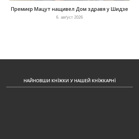
Премиєр Мацут нащивел Дом здравя у Шидзе
6. авґуст 2026
НАЙНОВШИ КНЇЖКИ У НАШЕЙ КНЇЖКАРНЇ