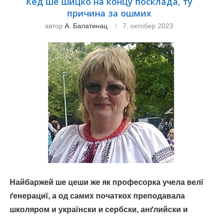
Кед ше шицко на концу посклада, ту
причина за ошмих
автор
А. Балатинац
7. октобер 2023
Найбаржей ше цеши же як професорка учела велї
ґенерациї, a од самих початкох преподавала
школяром и українски и сербски, анґлийски и