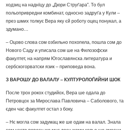
ходзиц на наднїцу до „Дюри Струґара”. То бул
польопривредни комбинат, односно задруґа у Кули –
през шмих толкує Вера яку єй роботу оцец понукал, а
здумано…
– Оцово слова сом озбильно похопела, пошла сом до
Нового Саду и уписала сом ше на Филозофски
факултет, на напрям Югославянска литература и
сербскогорватски язик – приповеда вона.
З ВАРОШУ ДО ВАЛАЛУ – КУЛТУРОЛОҐИЙНИ ШОК
После трох рокох студийох, Вера ше одала до
Петровцох за Мирослава Павловича – Саболового, та
єден час факултет остал з боку.
– Нє могла сом задумац же ше одам на валал. Знала