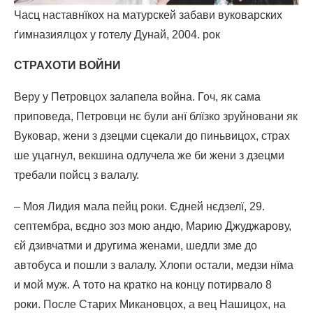
Часц наставнїкох на матурскей забави вуковарских
ґимназиялцох у готелу Дунай, 2004. рок
СТРАХОТИ ВОЙНИ
Веру у Петровцох залапела война. Гоч, як сама
приповеда, Петровци нє були анї блїзко зруйновани як
Вуковар, жени з дзецми сцекали до пиньвицох, страх
ше уцагнул, векшина одлучела же би жени з дзецми
требали пойсц з валалу.
– Моя Лидия мала пейц роки. Єдней нєдзелї, 29.
септембра, вєдно зоз мою андю, Марию Джуджарову,
єй дзивчатми и другима женами, шедли зме до
автобуса и пошли з валалу. Хлопи остали, медзи нїма
и мой муж. А тото на кратко на концу потирвало 8
роки. После Старих Микановцох, а вец Нашицох, на