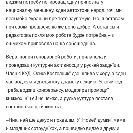
видзим потребу неґировац єдну припознату
националну меншину, єден автохтони народ, гоч ми
велї мойо Українци пре тото зауважую. Но, я оставам
при своїм прешвеченю же воно добре. А останєм и
редакторка покля моя робота будзе потребна – з
ошмихом приповеда наша собешеднїца.
Вера, попри гонорарней роботи, прилапела и
провадзаци културни активносци у рускей заєднїци.
Член є КУД „Осиф Костелник” дзе шпива у хору, а єден
час водзела и дзецинску драмску секцию. Ускочи кед
треба водзиц конферансу, модерира промоциї
кнїжкох, нїч єй нє чежко, а руска култура постала
состойна часц єй живота.
–Ниа, най ше дакус и похвалїм. У „Новей думки” маме
и младших сотруднїкох, а пошвидко видзе з друку и