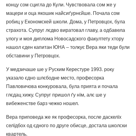
концу сом сцигла до Кули. Чувствовала сом же у
мацери и оца якошик найсиґурнєйше. Почала сом
робиц у Економскей школи. Дома, у Петровцох, була
страхота. Супруг лєдво виратовал главу, а одбавела
улогу и моя диплома Новосадского факултету хтору
нашол єден капитан ЮНА – толкує Вера яки теди були
обставини у Петровцох.
У медзичаше ше у Руским Керестуре 1993. року
указало єдно шлєбодне место, професорка
Павловичова конкуровала, була прията и почала
глєдац хижу. Супруг пришол ґу нїм, алє ше у
вибеженстве барз чежко ношел.
Вера приповеда же як професорка, после даскелїх
селїдбох од єдного по друге обисце, достала школски
квартель.