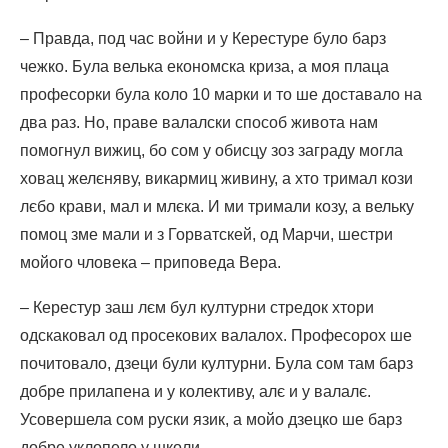
– Правда, под час войни и у Керестуре було барз
чежко. Була велька економска криза, а моя плаца
професорки була коло 10 марки и то ше доставало на
два раз. Но, праве валалски способ живота нам
помогнул вижиц, бо сом у обисцу зоз заграду могла
ховац желєняву, викармиц живину, а хто тримал кози
лєбо крави, мал и млєка. И ми тримали козу, а вельку
помоц зме мали и з Горватскей, од Марчи, шестри
мойого чловека – приповеда Вера.
– Керестур заш лєм бул културни стредок хтори
одскаковал од просекових валалох. Професорох ше
почитовало, дзеци були културни. Була сом там барз
добре прилапена и у колективу, алє и у валалє.
Усовершела сом руски язик, а мойо дзецко ше барз
добре уклопело у школи.