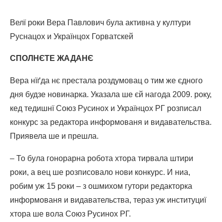
Велї роки Вера Павлович була активна у култури
Руснацох и Українцох Горватскей
СПОЛНЄТЕ ЖАДАНЄ
Вера нїґда нє престала роздумовац о тим же єдного
дня будзе новинарка. Указала ше єй нагода 2009. року,
кед тедишнї Союз Русинох и Українцох РГ розписал
конкурс за редактора информованя и видавательства.
Приявела ше и прешла.
– То була гонорарна робота хтора тирвала штири
роки, а вец ше розписовало нови конкурс. И ниа,
робим уж 15 роки – з ошмихом гутори редакторка
информованя и видавательства, тераз уж институциї
хтора ше вола Союз Русинох РГ.