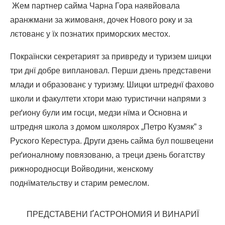
Жем партнер сайма Чарна Гора наявйовала
аранжмани за жимованя, дочек Нового року и за
лєтованє у їх познатих приморских местох.
Покраїнски секретарият за привреду и туризем шицки
три днї добре виплановал. Перши дзень представени
млади и образованє у туризму. Шицки штреднї фахово
школи и факултети хтори маю туристични напрями з
реґиону були им госци, медзи нїма и Основна и
штредня школа з домом школярох „Петро Кузмяк” з
Руского Керестура. Други дзень сайма бул пошвецени
реґионалному повязованю, а треци дзень богатству
рижнородносци Войводини, женскому
поднїмательству и старим ремеслом.
ПРЕДСТАВЕНИ ҐАСТРОНОМИЯ И ВИНАРИЇ