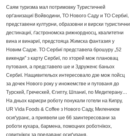
Саям туризма мал потримовку Туристичней
орґанизациї Войводини, ТО Нового Саду и ТО Сербиї,
представени културни, образовни и вирски туристични
дестинациї, ґастрономска рижнордносц, квалитетни
вина и винариї, предстояца Жимска фантазия у
Новим Садзе. ТО Сербиї представела брошуру „52
викенди” з карту Сербиї, по хторей мож плановац
путованя, а представело ше и Здруженє баньох
Сербиї. Нащивительох интересовало дзе мож пойсц
за дочек Нового року у иножемстве и путованя до
Турскей, Греческей, Єгипту, Шпаниї, по Медитерану…
На дньох кариєри роботу понукали готели на Кипру,
UR Vida Foods & Coffee з Нового Саду, Милениюм
осиґуранє, а приявели ше 66 заинтересовани за
роботи кухара, бармена, помоцних роботнїкох,
совитнїкох за предаванє осиґураня.