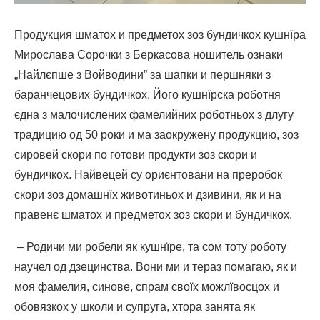
Продукция шматох и предметох зоз бундичкох кушнїра
Мирослава Сорочки з Беркасова ношитель ознаки
„Найлєпше з Войводини” за шапки и першняки з
баранчецових бундичкох. Його кушнїрска роботня
єдна з малочислених фамелийних роботньох з длугу
традицию од 50 роки и ма заокружену продукцию, зоз
сировей скори по готови продукти зоз скори и
бундичкох. Найвецей су ориєнтовани на преробок
скори зоз домашнїх животиньох и дзивини, як и на
правенє шматох и предметох зоз скори и бундичкох.
– Родичи ми робели як кушнїре, та сом тоту роботу
научел од дзецинства. Вони ми и тераз помагаю, як и
моя фамелия, синове, спрам своїх можлївосцох и
обовязкох у школи и супруга, хтора занята як