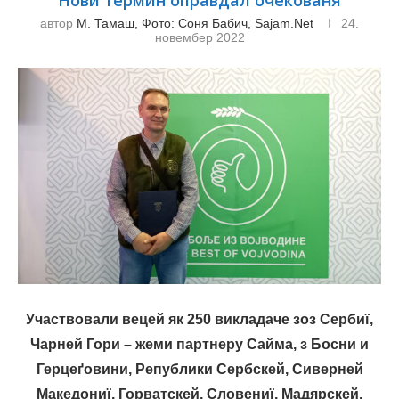
Нови термин оправдал очекованя
автор
М. Тамаш, Фото: Соня Бабич, Sajam.net
24.
новембер 2022
Участвовали вецей як 250 викладаче зоз Сербиї,
Чарней Гори – жеми партнеру Сайма, з Босни и
Герцеґовини, Републики Сербскей, Сиверней
Македониї, Горватскей, Словениї, Мадярскей,