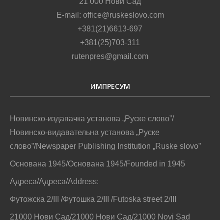
21 000 Нови Сад
E-mail: office@ruskeslovo.com
+381(21)6613-697
+381(25)703-311
rutenpres@gmail.com
ИМПРЕСУМ
Новинско-издавачка установа „Руске слово”/
Новинско-видавательна установа „Руске
слово”/Newspaper Publishing Institution „Ruske slovo”
Основана 1945/Основана 1945/Founded in 1945
Адреса/Адреса/Address:
Футожска 2/III /Футошка 2/III /Futoska street 2/III
21000 Нови Сад/21000 Нови Сад/21000 Novi Sad