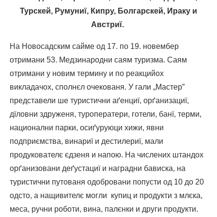
Турскей, Румуниї, Кипру, Болгарскей, Ираку и
Австриї.
На Новосадским сайме од 17. по 19. новембер
отримани 53. Медзинародни саям туризма. Саям
отримани у новим термину и по реакцийох
викладачох, сполнєл очекованя. У гали „Мастер”
представели ше туристични аґенциї, орґанизациї,
дїловни здруженя, туроператери, готели, банї, терми,
национални парки, осиґуруюци хижи, явни
подприємства, винариї и дестилериї, мали
продукователє єдзеня и напою. На числених штандох
орґанизовани деґустациї и наградни бависка, на
туристични путованя одобровани попусти од 10 до 20
одсто, а нащивителє могли купиц и продукти з млєка,
меса, ручни роботи, вина, палєнки и други продукти.