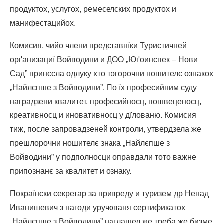
продуктох, услугох, ремеселских продуктох и
манифестацийох.
Комисия, чийо члени представнїки Туристичней
орґанизациї Войводини и ДОО „Юґоинспек – Нови
Сад” принєсла одлуку хто тогорочни ношителє ознакох
„Найлєпше з Войводини”. По їх професийним суду
наградзени квалитет, професийносц, пошвеценосц,
креативносц и иновативносц у дїлованю. Комисия
тиж, после запровадзеней контроли, утвердзела же
прешлорочни ношителє знака „Найлєпше з
Войводини” у подполносци оправдали тото важне
припознанє за квалитет и ознаку.
Покраїнски секретар за привреду и туризем др Ненад
Иванишевич з нагоди уручованя сертификатох
„Найлєпше з Войводини” наглашел же треба же бизме