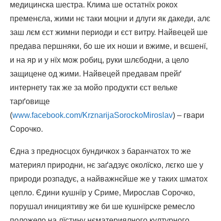
медицинска шестра. Клима ше остатнїх рокох
пременєла, жими нє таки моцни и длуги як дакеди, алє
заш лєм єст жимни периоди и єст витру. Найвецей ше
предава першняки, бо ше их ноши и вжиме, и вєшенї,
и на яр и у нїх мож робиц, руки шлєбодни, а цело
защицене од жими. Найвецей предавам прейґ
интернету так же за мойо продукти єст вельке
тарґовище
(
www.facebook.com/KrznarijaSorockoMiroslav
)
– гвари
Сорочко.
Єдна з предносцох бундичкох з баранчатох то же
материял природни, нє заґадзує околїско, лєгко ше у
природи розпадує, а найважнєйше же у таких шматох
цепло. Єдини кушнїр у Сриме, Мирослав Сорочко,
порушал инициятиву же би ше кушнїрске ремесло
положело на лїстину нєматериялного културного