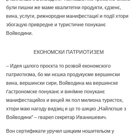
були пишни же маме квалитетни продукти, єдзенє,
вина, услуги, рижнородни манифестациї и подїї хтори
збогацую привредне и туристичне понуканє
Войводини.
ЕКОНОМСКИ ПАТРИОТИЗЕМ
– Идея цалого проєкта то розвой економского
патриотизма, бо ми нєшка продукуєме вершински
вина, вершински сири, Войводина ма вершинске
ґастрономске понуканє и винїмне понуканє
манифестацийох и вецей як пол милиона туристох,
хтори маю нагоду видзиц и цо то шицко „Найлєпше з
Войводини” – гварел секретар Иванишевич.
Вон сертификати уручел шицким ношительом у