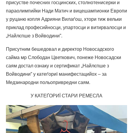
присустве почесних госцинских, столнотенисерки и
параолимпийки Нади Матич и вицешампионки Европи
у руцаню копля Адрияни Вилаґош, хтори тиж вельки
приклад професийносци, упартосци и витирвалосци и
„Найлєпше з Войводини”.
Присутним бешедовал и директор Новосадского
сайма мр Слободан Цветкович, понеже Новосадски
саям достал ознаку и сертификат „Найлєпше з
Войводини” у катеґориї манифестацийох – за
Медзинародни польопривредни саям.
У КАТЕҐОРИЇ СТАРИ РЕМЕСЛА