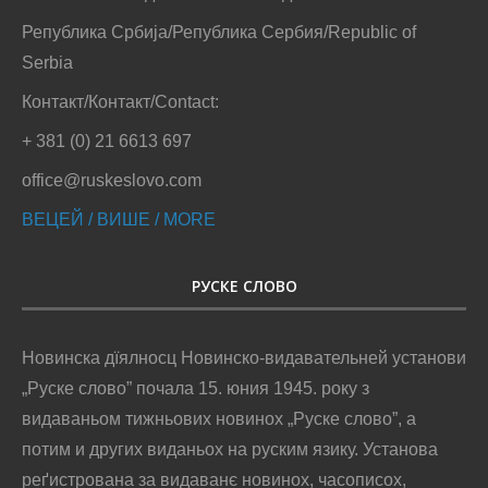
Република Србија/Република Сербия/Republic of
Serbia
Контакт/Контакт/Contact:
+ 381 (0) 21 6613 697
office@ruskeslovo.com
ВЕЦЕЙ / ВИШЕ / MORE
РУСКЕ СЛОВО
Новинска дїялносц Новинско-видавательней установи
„Руске слово” почала 15. юния 1945. року з
видаваньом тижньових новинох „Руске слово”, а
потим и других виданьох на руским язику. Установа
реґистрована за видаванє новинох, часописох,