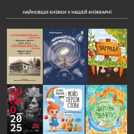
НАЙНОВШИ КНЇЖКИ У НАШЕЙ КНЇЖКАРНЇ