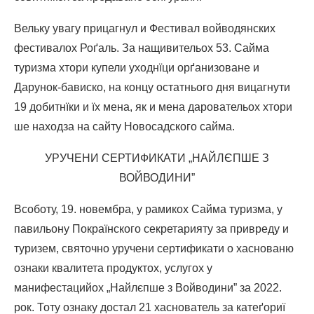
Вельку увагу прицагнул и Фестивал войводянских
фестивалох Роґаль. За нащивительох 53. Сайма
туризма хтори купели уходнїци орґанизоване и
Дарунок-бависко, на концу остатнього дня вицагнути
19 добитнїки и їх мена, як и мена даровательох хтори
ше находза на сайту Новосадского сайма.
УРУЧЕНИ СЕРТИФИКАТИ „НАЙЛЄПШЕ З
ВОЙВОДИНИ”
Всоботу, 19. новембра, у рамикох Сайма туризма, у
павильону Покраїнского секретарияту за привреду и
туризем, святочно уручени сертификати о хаснованю
ознаки квалитета продуктох, услугох у
манифестацийох „Найлєпше з Войводини” за 2022.
рок. Тоту ознаку достал 21 хаснователь за катеґориї