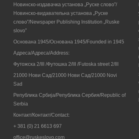
Новинско-издавачка установа „Руске слово”/
Новинско-видавательна установа „Руске
слово”/Newspaper Publishing Institution „Ruske
slovo”
Основана 1945/Основана 1945/Founded in 1945
Адреса/Адреса/Address:
Футожска 2/III /Футошка 2/III /Futoska street 2/III
21000 Нови Сад/21000 Нови Сад/21000 Novi
Sad
Република Србија/Република Сербия/Republic of
Serbia
Контакт/Контакт/Contact:
+ 381 (0) 21 6613 697
office@ruskeslovo.com