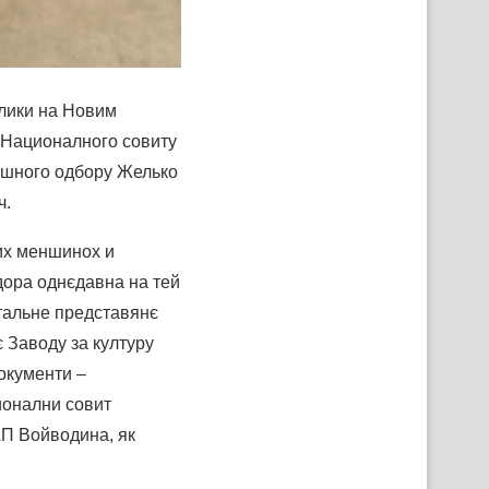
лики на Новим
 Националного совиту
ршного одбору Желько
ч.
их меншинох и
дора однєдавна на тей
етальне представянє
 Заводу за културу
окументи –
ионални совит
АП Войводина, як