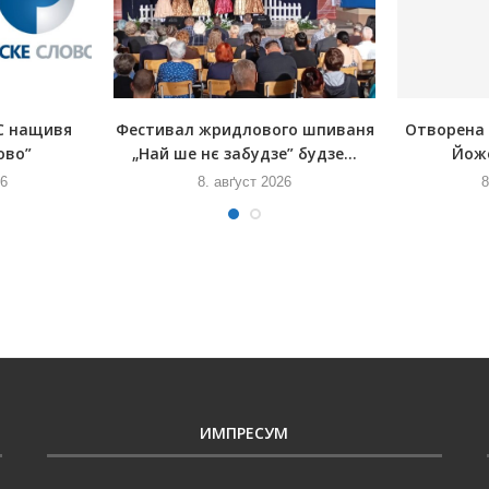
С нащивя
Фестивал жридлового шпиваня
Отворена
ово”
„Най ше нє забудзе” будзе...
Йож
26
8. авґуст 2026
8
ИМПРЕСУМ