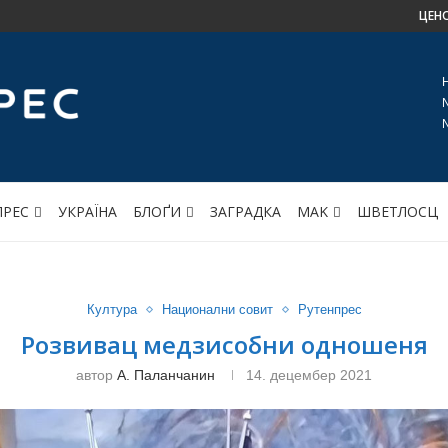
ЦЕН
ПРЕС
УКРАЇНА
БЛОҐИ
ЗАГРАДКА
МАK
ШВЕТЛОСЦ
Култура
Национални совит
Рутенпрес
Розвивац медзисобни одношеня
автор
А. Паланчанин
14. децембер 2021