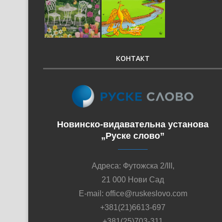
КОНТАКТ
Новинско-видавательна установа
„Руске слово”
Адреса: Футожска 2/III,
21 000 Нови Сад
E-mail: office@ruskeslovo.com
+381(21)6613-697
+381(25)703-311