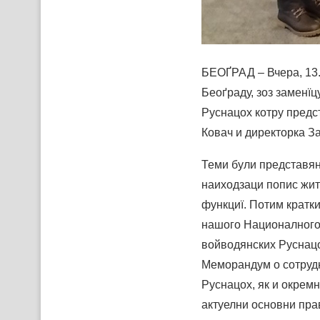
БЕОҐРАД – Вчера, 13.
Беоґраду, зоз заменї
Руснацох котру предс
Ковач и директорка З
Теми були представян
наиходзаци попис жит
функциї. Потим кратки
нашого Националного 
войводянских Руснацо
Меморандум о сотруд
Руснацох, як и окрем
актуелни основни пр