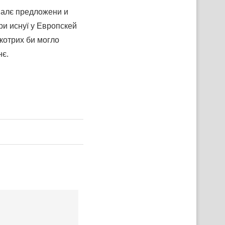
 алє предложени и
ри иснуї у Европскей
 котрих би могло
нє.