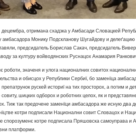
 децембра, отримана схадзка у Амбасади Словацкей Репуб
цу амбасадора Монику Подскланову Шугайдову и делеґацию
тавяли, предсидатель Борислав Сакач, предсидатель Виве
аводу за културу войводянских Руснацох Анамария Ранкови
є роботи, значеня и улога националних совитох националн
ельства и обисцох у Републики Сербиї, бо заменїца амбаса
 препатрунок рускей историї на тих просторох, а потим и д
совиту, шицких одборох и роботних целох, як и представянє
х. Тиж так предочене заменїци амбасадора же исную два д
нїцтве котри подписали Национални совит Словацох и Нац
не спорозуменє котре подписала Пряшовска самоуправа и 
авни платформи.