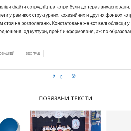
лїви файти сотруднїцтва котри були до тераз вихасновани,
ети у рамикох структурних, кохезийних и других фондох кот
 им стоя на розполаганю. Констатоване же єст велї обласци у
одношеня, од култури, прейґ информованя, аж по образова
ОВАЦКЕЙ
БЕОҐРАД
0
ПОВЯЗАНИ ТЕКСТИ