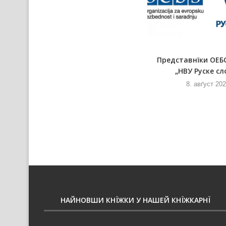
Збор гражданох Шиду придал
Представнїки ОЕБ
петицию процив вибудови
„НВУ Руске сл
явней...
8. авґуст 20
8. авґуст 2026
НАЙНОВШИ КНЇЖКИ У НАШЕЙ КНЇЖКАРНЇ