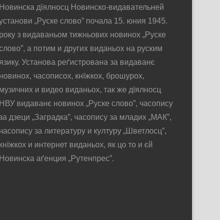
Новинска дїялносц Новинско-видавательней
установи „Руске слово” почала 15. юния 1945.
року з видаваньом тижньових новинох „Руске
слово”, а потим и других виданьох на руским
язику. Установа реґистрована за видаванє
новинох, часописох, кнїжкох, брошурох,
музичних и видео виданьох, так же дїялносц
НВУ видаванє новинох „Руске слово”, часопису
за дзеци „Заградка”, часопису за младих „МАК”,
часопису за литературу и културу „Шветлосц”,
кнїжкох и интернет виданьох, як цо то и єй
Новинска аґенция „Рутенпрес”.