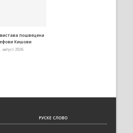
 вистава пошвецена
Мож донирац за „Днї
ефови Кишови
керестурскей паприґи”
. авґуст 2026
8. авґуст 2026
РУСКЕ СЛОВО