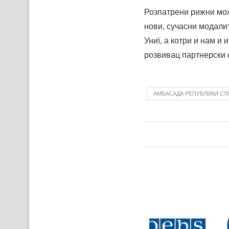
Розпатрени рижни мож
нови, сучасни модалит
Униї, а котри и нам и
розвивац партнерски 
АМБАСАДА РЕПУБЛИКИ СЛ