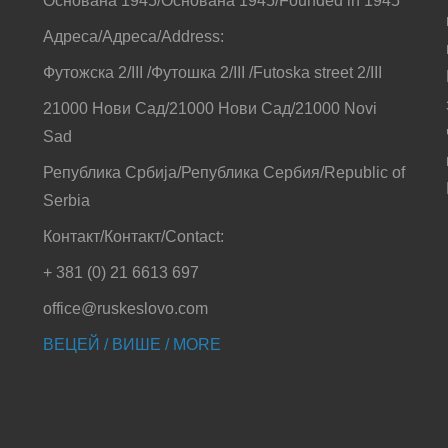
Основана 1945/Основана 1945/Founded in 1945
Адреса/Адреса/Address:
Футожска 2/III /Футошка 2/III /Futoska street 2/III
21000 Нови Сад/21000 Нови Сад/21000 Novi
Sad
Република Србија/Република Сербия/Republic of
Serbia
Контакт/Контакт/Contact:
+ 381 (0) 21 6613 697
office@ruskeslovo.com
ВЕЦЕЙ / ВИШЕ / MORE