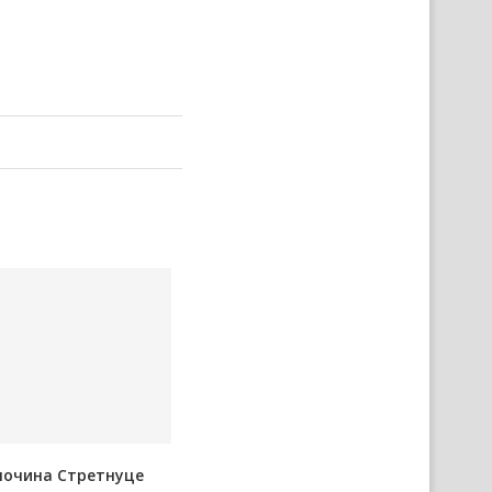
почина Стретнуце
Представнїки Министерства