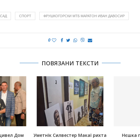
 САД
СПОРТ
ФРУШКОГОРСКИ МТБ МАРАТОН ИВАН ДАВОСИР
0
ПОВЯЗАНИ ТЕКСТИ
щивел Дом
Уметнїк Силвестер Макаї рихта
Нєшка 