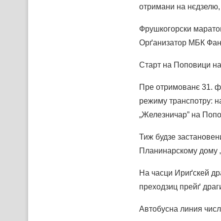
отримани на нєдзелю, 
Фрушкогорски маратон
Орґанизатор МБК Фан
Старт на Поповици на
Пре отримованє 31. ф
режиму транспотру: н
„Железничар” на Попов
Тиж будзе застановен
Планинарскому дому „
На часци Ириґскей дра
преходзиц прейґ драг
Автобусна линия число