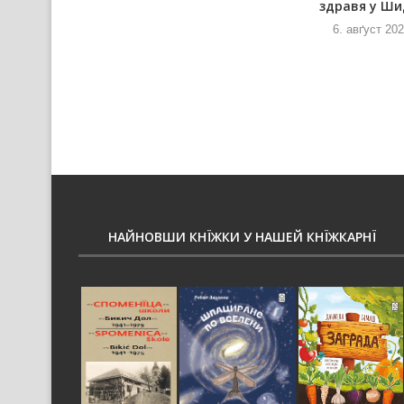
здравя у Ши
6. авґуст 2026
и
6. авґуст 20
НАЙНОВШИ КНЇЖКИ У НАШЕЙ КНЇЖКАРНЇ