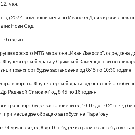
12. мая.
, од 2022. року ноши мени по Иванови Давосирови сноват
атик Нови Сад.
 10 годзин.
рушкогорского МТБ маратона „Иван Давосир”, одредзена д
а Фрушкогорскей драги у Сримскей Каменїци, при планинар
ици транспорт будзе застановени од 8:45 по 10:30 годзин.
и транспорт на Фрушкогорскей драги, од остатней автобусне
Др Радивой Симович” од 8:45 по 16 годзин
ги транспорт будзе застановени од 10:10 до 10:25 г, кед би
и, при месце дзе обрацаю автобуси на Параґову.
 74 дочасово, од 8 до 16 г, будзе исц лєм по автобусну стан