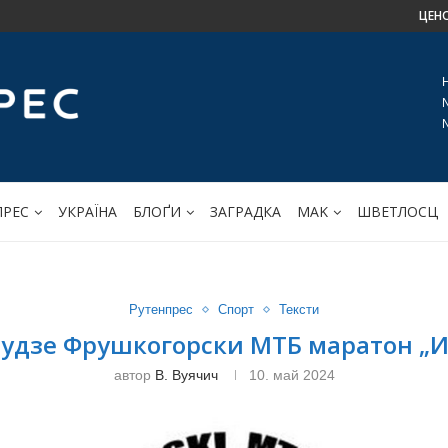
ЦЕН
ПРЕС
УКРАЇНА
БЛОҐИ
ЗАГРАДКА
МАK
ШВЕТЛОСЦ
Рутенпрес
Спорт
Тексти
будзе Фрушкогорски МТБ маратон „И
автор
В. Вуячич
10. май 2024