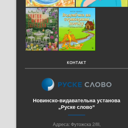
КОНТАКТ
Новинско-видавательна установа
„Руске слово”
Адреса: Футожска 2/III,