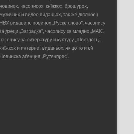
новинох, часописох, кнїжкох, брошурох,
музичних и видео виданьох, так же дїялносц
НВУ видаванє новинох „Руске слово”, часопису
за дзеци „Заградка”, часопису за младих „МАК”,
часопису за литературу и културу „Шветлосц”,
кнїжкох и интернет виданьох, як цо то и єй
Новинска аґенция „Рутенпрес”.