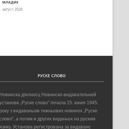
младих
информованя и
телекомуникацийох нащивели
. авґуст 2026
РТВ
6. авґуст 2026
РУСКЕ СЛОВО
Новинска дїялносц Новинско-видавательней
установи „Руске слово” почала 15. юния 1945.
року з видаваньом тижньових новинох „Руске
слово”, а потим и других виданьох на руским
язику. Установа реґистрована за видаванє