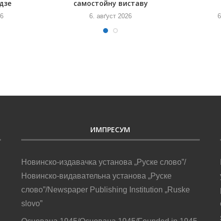
дзе
самостойну виставу
26
6. авґуст 2026
6
ИМПРЕСУМ
Новинско-издавачка установа „Руске слово”/
Новинско-видавательна установа „Руске
слово”/Newspaper Publishing Institution „Ruske
slovo”