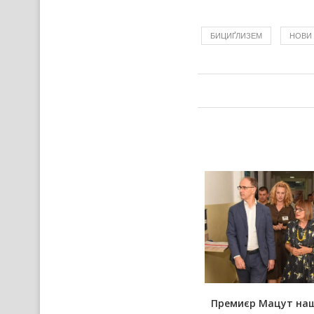
БИЦИҐЛИЗЕМ
НОВИ
У новим Руским слове
Премиєр Мацут на