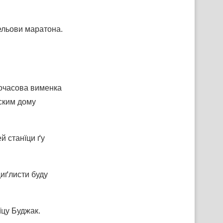
ельови маратона.
очасова вименка
ским дому
й станїци ґу
циґлисти буду
їцу Буджак.