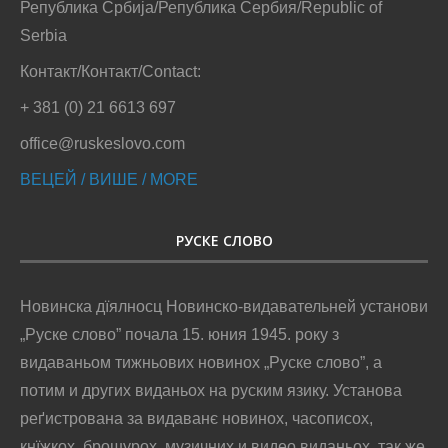
Република Србија/Република Сербия/Republic of
Serbia
Контакт/Контакт/Contact:
+ 381 (0) 21 6613 697
office@ruskeslovo.com
ВЕЦЕЙ / ВИШЕ / MORE
РУСКЕ СЛОВО
Новинска дїялносц Новинско-видавательней установи
„Руске слово” почала 15. юния 1945. року з
видаваньом тижньових новинох „Руске слово”, а
потим и других виданьох на руским язику. Установа
реґистрована за видаванє новинох, часописох,
кнїжкох, брошурох, музичних и видео виданьох, так же