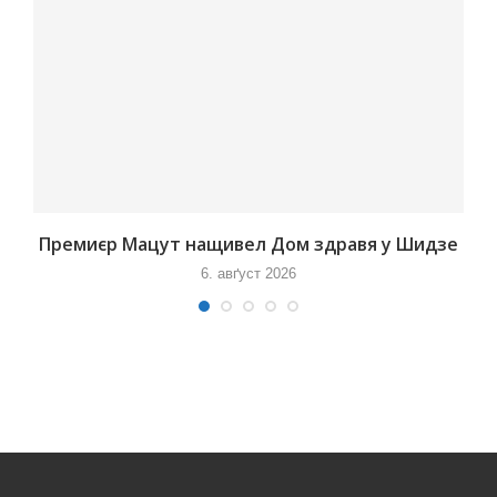
Премиєр Мацут нащивел Дом здравя у Шидзе
6. авґуст 2026