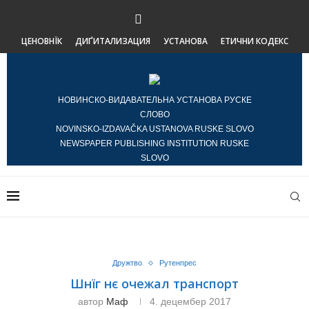
ЦЕНОВНЇК
ДИҐИТАЛИЗАЦИЯ
УСТАНОВА
ЕТИЧНИ КОДЕКС
НОВИНСКО-ВИДАВАТЕЛЬНА УСТАНОВА РУСКЕ
СЛОВО
NOVINSKO-IZDAVAČKA USTANOVA RUSKE SLOVO
NEWSPAPER PUBLISHING INSTITUTION RUSKE
SLOVO
Дружтво
Рутенпрес
Шнїг нє очежал транспорт
автор
Маф
4. децембер 2017