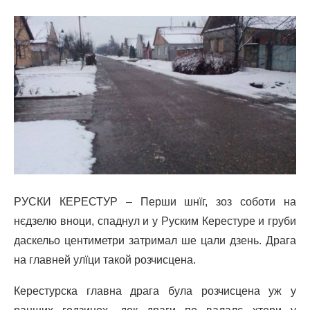
РУСКИ КЕРЕСТУР – Перши шнїг, зоз соботи на
нєдзелю вноци, спаднул и у Руским Керестуре и груби
даскельо центиметри затримал ше цали дзень. Драга
на главней улїци такой розчисцена.
Керестурска главна драга була розчисцена уж у