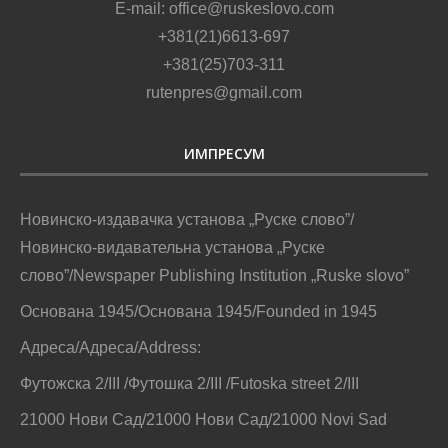
E-mail: office@ruskeslovo.com
+381(21)6613-697
+381(25)703-311
rutenpres@gmail.com
ИМПРЕСУМ
Новинско-издавачка установа „Руске слово”/
Новинско-видавательна установа „Руске
слово”/Newspaper Publishing Institution „Ruske slovo”
Основана 1945/Основана 1945/Founded in 1945
Адреса/Адреса/Address:
Футожска 2/III /Футошка 2/III /Futoska street 2/III
21000 Нови Сад/21000 Нови Сад/21000 Novi Sad