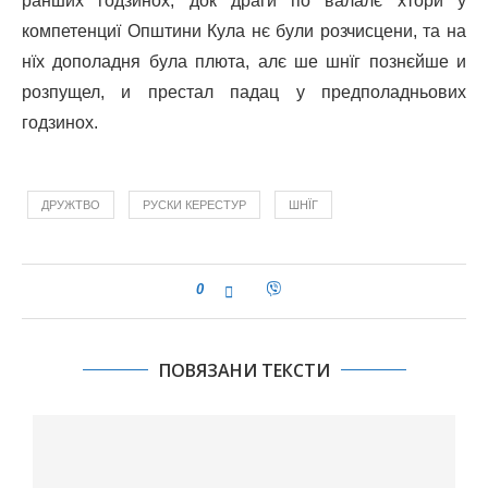
ранших годзинох, док драги по валалє хтори у
компетенциї Општини Кула нє були розчисцени, та на
нїх дополадня була плюта, алє ше шнїг познєйше и
розпущел, и престал падац у предполадньових
годзинох.
ДРУЖТВО
РУСКИ КЕРЕСТУР
ШНЇГ
0
ПОВЯЗАНИ ТЕКСТИ