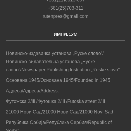
+381(25)703-311
rutenpres@gmail.com
ИМПРЕСУМ
Новинско-издавачка установа „Руске слово”/
Новинско-видавательна установа „Руске
слово”/Newspaper Publishing Institution „Ruske slovo”
Основана 1945/Основана 1945/Founded in 1945
Адреса/Адреса/Address:
Футожска 2/III /Футошка 2/III /Futoska street 2/III
21000 Нови Сад/21000 Нови Сад/21000 Novi Sad
Република Србија/Република Сербия/Republic of
Serbia