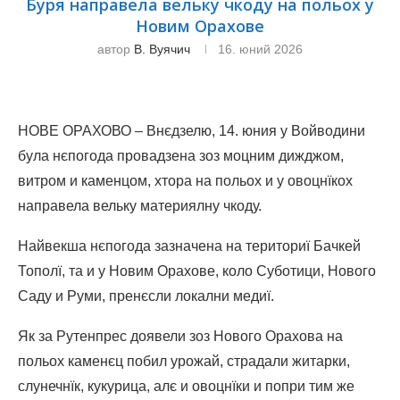
Буря направела вельку чкоду на польох у
Новим Орахове
автор
В. Вуячич
16. юний 2026
НОВЕ ОРАХОВО – Внєдзелю, 14. юния у Войводини
була нєпогода провадзена зоз моцним дижджом,
витром и каменцом, хтора на польох и у овоцнїкох
направела вельку материялну чкоду.
Найвекша нєпогода зазначена на териториї Бачкей
Тополї, та и у Новим Орахове, коло Суботици, Нового
Саду и Руми, пренєсли локални медиї.
Як за Рутенпрес доявели зоз Нового Орахова на
польох каменєц побил урожай, страдали житарки,
слунечнїк, кукурица, алє и овоцнїки и попри тим же