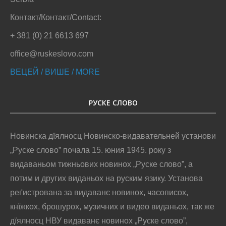
Контакт/Контакт/Contact:
+ 381 (0) 21 6613 697
office@ruskeslovo.com
ВЕЦЕЙ / ВИШЕ / MORE
РУСКЕ СЛОВО
Новинска дїялносц Новинско-видавательней установи
„Руске слово” почала 15. юния 1945. року з
видаваньом тижньових новинох „Руске слово”, а
потим и других виданьох на руским язику. Установа
реґистрована за видаванє новинох, часописох,
кнїжкох, брошурох, музичних и видео виданьох, так же
дїялносц НВУ видаванє новинох „Руске слово”,