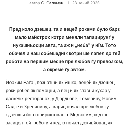
автор
С. Саламун
23. юний 2026
Пред коло дзешец, та и вецей роками було барз
мало майстрох котри меняли тапацирунґ у
нукашньосци авта, та аж и „нєба” у нїм. Тото
обачел и наш собешеднїк котри ше лапел до тей
роботи на першим месце пре любов ґу превозком,
а окреме ґу автом
.
Йоаким Раґаї, познатши як Яшко, вецей як дзешец
роки робел як помоцни, а вец и як главни кухар у
даскелїх ресторанох, у Дюрдьове, Темерину, Новим
Садзе и Зренянину, а вариц почал пре любов ґу
єдзеню и його пририхтованю. Медзитим, кед ше
засицел тей роботи и кед ю почал доживйовац як