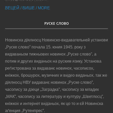
ВЕЦЕЙ / ВИШЕ / MORE
РУСКЕ СЛОВО
Новинска дїялносц Новинско-видавательней установи
„Руске слово” почала 15. юния 1945. року з
видаваньом тижньових новинох „Руске слово”, а
потим и других виданьох на руским язику. Установа
реґистрована за видаванє новинох, часописох,
кнїжкох, брошурох, музичних и видео виданьох, так же
дїялносц НВУ видаванє новинох „Руске слово”,
часопису за дзеци „Заградка”, часопису за младих
„МАК”, часопису за литературу и културу „Шветлосц”,
кнїжкох и интернет виданьох, як цо то и єй Новинска
аґенция „Рутенпрес”.