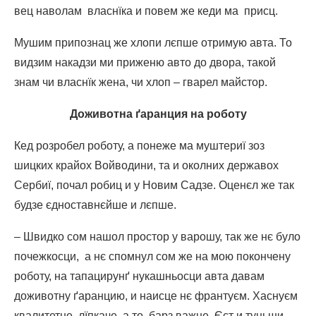
вец наволам власнїка и повем же кеди ма присц.
Мушим припознац же хлопи лєпше отримую авта. То
видзим накадзи ми приженю авто до двора, такой
знам чи власнїк жена, чи хлоп – гварел майстор.
Доживотна ґаранция на роботу
Кед розробел роботу, а понеже ма муштериї зоз
шицких крайох Войводини, та и околних державох
Сербиї, почал робиц и у Новим Садзе. Оценєл же так
будзе єдноставнєйше и лєпше.
– Швидко сом нашол простор у варошу, так же нє було
почежкосци, а нє спомнул сом же на мою покончену
роботу, на тапацирунґ нукашньосци авта давам
доживотну ґаранцию, и наисце нє франтуєм. Хаснуєм
квалитетне лїпкаче, а то барз важне. Єст и туньши,