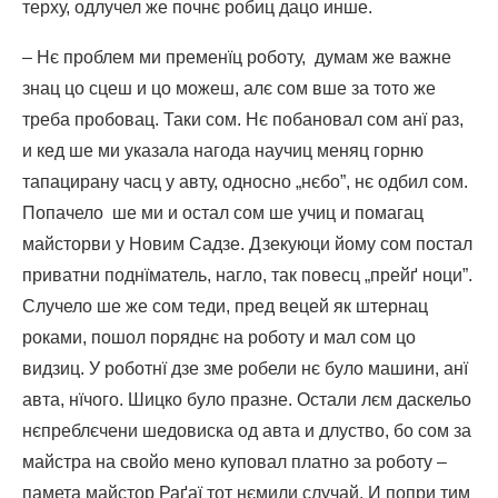
терху, одлучел же почнє робиц дацо инше.
– Нє проблем ми пременїц роботу, думам же важне
знац цо сцеш и цо можеш, алє сом вше за тото же
треба пробовац. Таки сом. Нє побановал сом анї раз,
и кед ше ми указала нагода научиц меняц горню
тапацирану часц у авту, односно „нєбо”, нє одбил сом.
Попачело ше ми и остал сом ше учиц и помагац
майсторви у Новим Садзе. Дзекуюци йому сом постал
приватни поднїматель, нагло, так повесц „прейґ ноци”.
Случело ше же сом теди, пред вецей як штернац
роками, пошол поряднє на роботу и мал сом цо
видзиц. У роботнї дзе зме робели нє було машини, анї
авта, нїчого. Шицко було празне. Остали лєм даскельо
нєпреблєчени шедовиска од авта и длуство, бо сом за
майстра на свойо мено куповал платно за роботу –
памета майстор Раґаї тот нємили случай. И попри тим