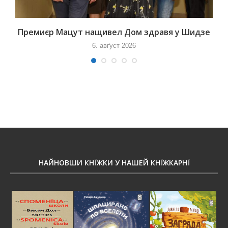
Премиєр Мацут нащивел Дом здравя у Шидзе
6. авґуст 2026
НАЙНОВШИ КНЇЖКИ У НАШЕЙ КНЇЖКАРНЇ