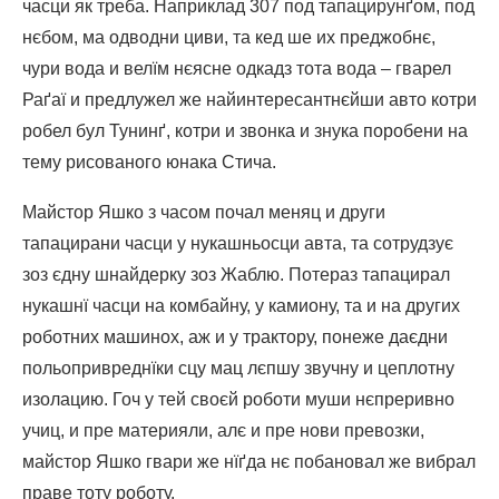
часци як треба. Наприклад 307 под тапацирунґом, под
нєбом, ма одводни циви, та кед ше их преджобнє,
чури вода и велїм нєясне одкадз тота вода – гварел
Раґаї и предлужел же найинтересантнєйши авто котри
робел бул Тунинґ, котри и звонка и знука поробени на
тему рисованого юнака Стича.
Майстор Яшко з часом почал меняц и други
тапацирани часци у нукашньосци авта, та сотрудзує
зоз єдну шнайдерку зоз Жаблю. Потераз тапацирал
нукашнї часци на комбайну, у камиону, та и на других
роботних машинох, аж и у трактору, понеже даєдни
польопривреднїки сцу мац лєпшу звучну и цеплотну
изолацию. Гоч у тей своєй роботи муши нєпреривно
учиц, и пре материяли, алє и пре нови превозки,
майстор Яшко гвари же нїґда нє побановал же вибрал
праве тоту роботу.