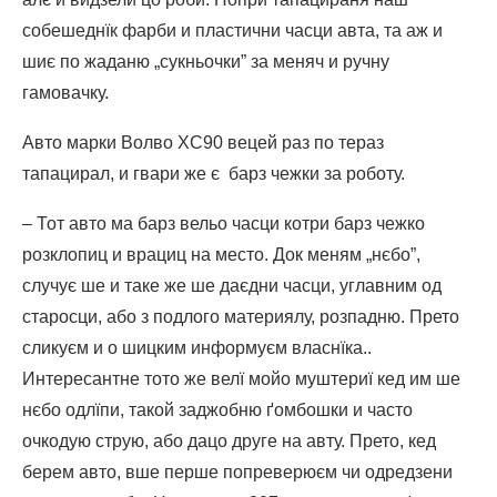
собешеднїк фарби и пластични часци авта, та аж и
шиє по жаданю „сукньочки” за меняч и ручну
гамовачку.
Авто марки Волво XС90 вецей раз по тераз
тапацирал, и гвари же є барз чежки за роботу.
– Тот авто ма барз вельо часци котри барз чежко
розклопиц и врациц на место. Док меням „нєбо”,
случує ше и таке же ше даєдни часци, углавним од
старосци, або з подлого материялу, розпадню. Прето
сликуєм и о шицким информуєм власнїка..
Интересантне тото же велї мойо муштериї кед им ше
нєбо одлїпи, такой заджобню ґомбошки и часто
очкодую струю, або дацо друге на авту. Прето, кед
берем авто, вше перше попреверюєм чи одредзени