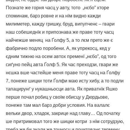
Познате же горня часц у авту, тото „нєбо” хторе
споминам, барз ровне и на нїм видно кажди
милиметер, кажду гришку, бруд, випупченє – гвари
наш собешеднїк и припознава же праве тоту часц
найчежше меняц на Ґолфу 5, а то лєм прето же є
фабрично подло поробени. А, як упрекосц, кед у
єдним тижню на осем автох пременї „нєбо”, од того
сиґуно пейц авта Ґолф 5. Як час преходзи, гвари же
нєшка вше частейше меня праве тоту часц на Ґолфу
7, понеже шицки тоти Ґолфи маю исту хибу, а то подли
тапацирунґ у нукашньосци авта. Як приватнїк Яшко
перше почал робиц у своїм обисцу у Дюрдьове,
понеже там мал барз добри условия. На валалє
вельки двор, хладок, закрице над главу… Од початку
ше притримовал того же шицки котри з нїм сотрудзую,
треба же би знали же точносц и почитованє термину