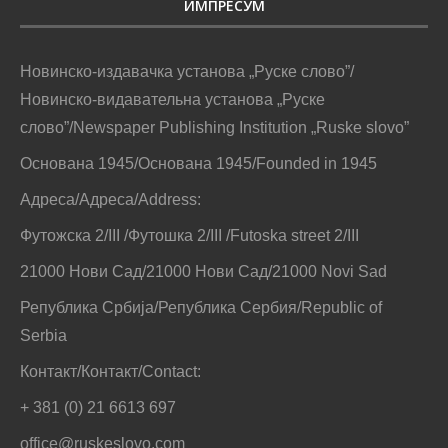
ИМПРЕСУМ
Новинско-издавачка установа „Руске слово”/
Новинско-видавательна установа „Руске
слово”/Newspaper Publishing Institution „Ruske slovo”
Основана 1945/Основана 1945/Founded in 1945
Адреса/Адреса/Address:
Футожска 2/III /Футошка 2/III /Futoska street 2/III
21000 Нови Сад/21000 Нови Сад/21000 Novi Sad
Република Србија/Република Сербия/Republic of
Serbia
Контакт/Контакт/Contact:
+ 381 (0) 21 6613 697
office@ruskeslovo.com