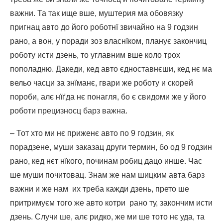
важни. Та так ище вше, муштерия ма обовязку
пригнац авто до його роботнї звичайно на 9 годзин
рано, а вон, у поради зоз власнїком, планує закончиц
роботу исти дзень, то углавним вше коло трох
пополадню. Дакеди, кед авто єдноставнєши, кед нє ма
вельо часци за знїманє, гвари же роботу и скорей
пороби, алє нїґда нє понагля, бо є свидоми же у його
роботи прецизносц барз важна.
– Тот хто ми нє приженє авто по 9 годзин, як
порадзене, муши заказац други термин, бо од 9 годзин
рано, кед нєт нїкого, починам робиц дацо инше. Час
ше муши почитовац. Знам же нам шицким авта барз
важни и же нам их треба кажди дзень, прето ше
притримуєм того же авто котри рано ту, закончим исти
дзень. Случи ше, алє ридко, же ми ше тото нє уда, та