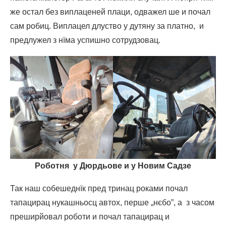
же остал без виплаценей плаци, одважел ше и почал
сам робиц. Виплацел длуство у дутяну за платно, и
предлужел з нїма успишно сотрудзовац.
Роботня у Дюрдьове и у Новим Садзе
Так наш собешеднїк пред тринац роками почал
тапацирац нукашньосц автох, перше „нєбо”, а з часом
преширйовал роботи и почал тапацирац и