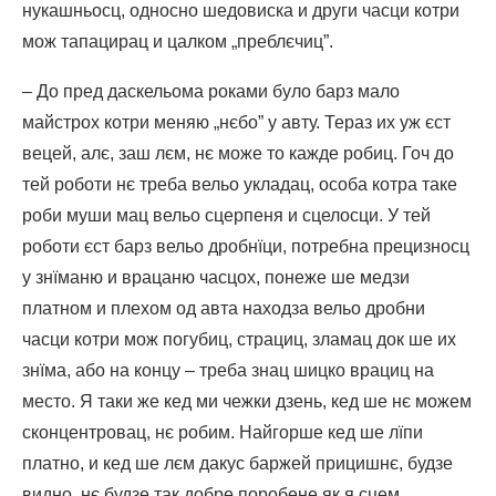
нукашньосц, односно шедовиска и други часци котри
мож тапацирац и цалком „преблєчиц”.
– До пред даскельома роками було барз мало
майстрох котри меняю „нєбо” у авту. Тераз их уж єст
вецей, алє, заш лєм, нє може то кажде робиц. Гоч до
тей роботи нє треба вельо укладац, особа котра таке
роби муши мац вельо сцерпеня и сцелосци. У тей
роботи єст барз вельо дробнїци, потребна прецизносц
у знїманю и врацаню часцох, понеже ше медзи
платном и плехом од авта находза вельо дробни
часци котри мож погубиц, страциц, зламац док ше их
знїма, або на концу – треба знац шицко врациц на
место. Я таки же кед ми чежки дзень, кед ше нє можем
сконцентровац, нє робим. Найгорше кед ше лїпи
платно, и кед ше лєм дакус баржей прицишнє, будзе
видно, нє будзе так добре поробене як я сцем.