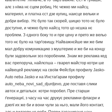
алє з нїма нє сцем робиц. Нє чежко ми найсц
материял, и платна єст дзе купиц, наисце вельки и
добри вибор. Нє було так скорей, шицко тото нє було
доступне, и чежко було найсц тото цо нєшка нє
проблем. З єдного боку то и пре цену и прето же вельо
того нє було на тарґовищу. Найважнєйше ми же бим
мал добру комуникацию з муштерию и же би на концу
були задовольни зоз поробеним. Знам же реклама кед
вас препоруча, найлєпша – гварел майстор котри ше
найвецей рекламує на своїм Фейсбук профилу Jasko-
Auto neba Jasko и на Инстаґарам профилу
auto_neba_novi_sad_djurdjevo, дзе поставя слики
автох и детальох котри поробел. Пре старши
ґенерациї, з часу на час друкує рекламни флаєри и
дзелї их же би и вони чули за ньго, мали його контакт,
алє и видзели цо роби. Попри тапацираня наш