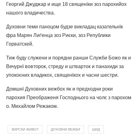
Георгий Джуджар и ище 18 священїки зоз парохийох
нашого владичества.
Духовни теми паноцом будзе викладац казательнїк
фра Марян Лиґенца зоз Риєки, зоз Републики
Горватскей.
Тиж буду служени и порядни ранши Служби Божо як и
Вечурнї вовторок, стреду и штварток и панахиди за
упокоєних владикох, священїкох и часни шестри.
Домшнї Духовних вежбох як и предходни роки
парохия Преображеня Господнього на чолє з парохом
о. Михайлом Режаком.
ВИРСКИ ЖИВОТ
ДУХОВНИ ВЕЖБИ
ШИД