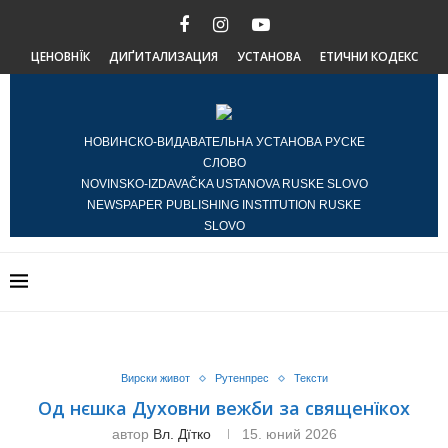
ЦЕНОВНЇК
ДИҐИТАЛИЗАЦИЯ
УСТАНОВА
ЕТИЧНИ КОДЕКС
НОВИНСКО-ВИДАВАТЕЛЬНА УСТАНОВА РУСКЕ
СЛОВО
NOVINSKO-IZDAVAČKA USTANOVA RUSKE SLOVO
NEWSPAPER PUBLISHING INSTITUTION RUSKE
SLOVO
Вирски живот
Рутенпрес
Тексти
Од нєшка Духовни вежби за священїкох
автор
Вл. Дїтко
15. юний 2026