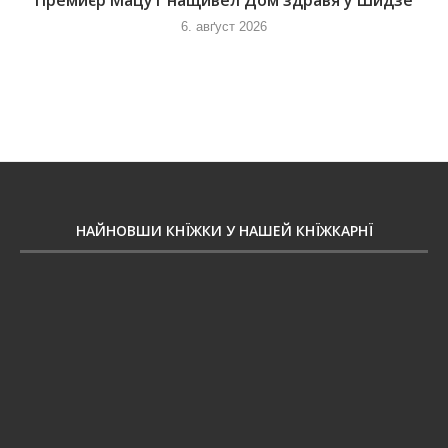
Премиєр Мацут нащивел Дом здравя у Шидзе
6. авґуст 2026
НАЙНОВШИ КНЇЖКИ У НАШЕЙ КНЇЖКАРНЇ