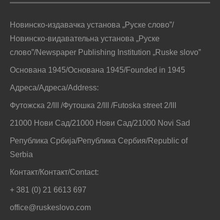
Новинско-издавачка установа „Руске слово”/
Новинско-видавательна установа „Руске
слово”/Newspaper Publishing Institution „Ruske slovo”
Основана 1945/Основана 1945/Founded in 1945
Адреса/Адреса/Address:
Футожска 2/III /Футошка 2/III /Futoska street 2/III
21000 Нови Сад/21000 Нови Сад/21000 Novi Sad
Република Србија/Република Сербия/Republic of
Serbia
Контакт/Контакт/Contact:
+ 381 (0) 21 6613 697
office@ruskeslovo.com