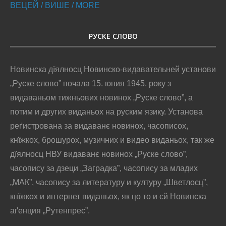
ВЕЦЕЙ / ВИШЕ / MORE
РУСКЕ СЛОВО
Новинска дїялносц Новинско-видавательней установи
„Руске слово” почала 15. юния 1945. року з
видаваньом тижньових новинох „Руске слово”, а
потим и других виданьох на руским язику. Установа
реґистрована за видаванє новинох, часописох,
кнїжкох, брошурох, музичних и видео виданьох, так же
дїялносц НВУ видаванє новинох „Руске слово”,
часопису за дзеци „Заградка”, часопису за младих
„МАК”, часопису за литературу и културу „Шветлосц”,
кнїжкох и интернет виданьох, як цо то и єй Новинска
аґенция „Рутенпрес”.