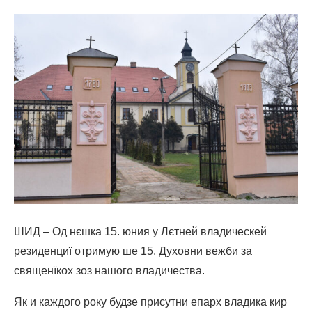
ШИД – Од нєшка 15. юния у Лєтней владическей
резиденциї отримую ше 15. Духовни вежби за
священїкох зоз нашого владичества.
Як и каждого року будзе присутни епарх владика кир