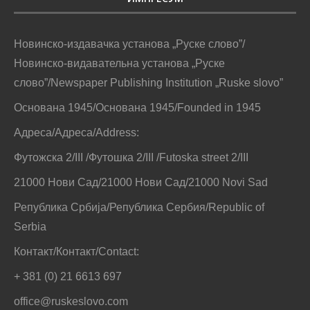
Новинско-издавачка установа „Руске слово”/
Новинско-видавательна установа „Руске
слово”/Newspaper Publishing Institution „Ruske slovo”
Основана 1945/Основана 1945/Founded in 1945
Адреса/Адреса/Address:
Футожска 2/III /Футошка 2/III /Futoska street 2/III
21000 Нови Сад/21000 Нови Сад/21000 Novi Sad
Република Србија/Република Сербия/Republic of
Serbia
Контакт/Контакт/Contact:
+ 381 (0) 21 6613 697
office@ruskeslovo.com