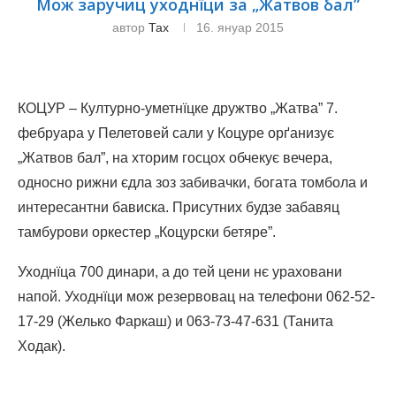
Мож заручиц уходнїци за „Жатвов бал”
автор
Тах
16. януар 2015
КОЦУР – Културно-уметнїцке дружтво „Жатва” 7.
фебруара у Пелетовей сали у Коцуре орґанизує
„Жатвов бал”, на хторим госцох обчекує вечера,
односно рижни єдла зоз забивачки, богата томбола и
интересантни бависка. Присутних будзе забавяц
тамбурови оркестер „Коцурски бетяре”.
Уходнїца 700 динари, а до тей цени нє ураховани
напой. Уходнїци мож резервовац на телефони 062-52-
17-29 (Желько Фаркаш) и 063-73-47-631 (Танита
Ходак).