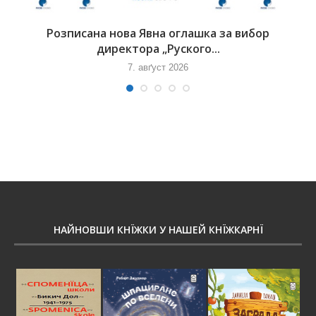
Розписана нова Явна оглашка за вибор
директора „Руского...
7. авґуст 2026
НАЙНОВШИ КНЇЖКИ У НАШЕЙ КНЇЖКАРНЇ