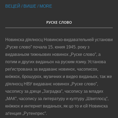
ВЕЦЕЙ / ВИШЕ / MORE
РУСКЕ СЛОВО
Новинска дїялносц Новинско-видавательней установи
„Руске слово” почала 15. юния 1945. року з
видаваньом тижньових новинох „Руске слово”, а
потим и других виданьох на руским язику. Установа
реґистрована за видаванє новинох, часописох,
кнїжкох, брошурох, музичних и видео виданьох, так же
дїялносц НВУ видаванє новинох „Руске слово”,
часопису за дзеци „Заградка”, часопису за младих
„МАК”, часопису за литературу и културу „Шветлосц”,
кнїжкох и интернет виданьох, як цо то и єй Новинска
аґенция „Рутенпрес”.