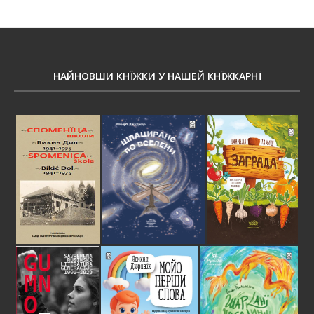
НАЙНОВШИ КНЇЖКИ У НАШЕЙ КНЇЖКАРНЇ