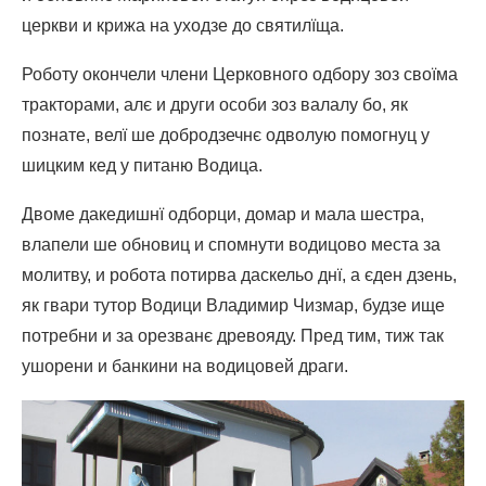
церкви и крижа на уходзе до святилїща.
Роботу окончели члени Церковного одбору зоз своїма
тракторами, алє и други особи зоз валалу бо, як
познате, велї ше добродзечнє одволую помогнуц у
шицким кед у питаню Водица.
Двоме дакедишнї одборци, домар и мала шестра,
влапели ше обновиц и спомнути водицово места за
молитву, и робота потирва даскельо днї, а єден дзень,
як гвари тутор Водици Владимир Чизмар, будзе ище
потребни и за орезванє древояду. Пред тим, тиж так
ушорени и банкини на водицовей драги.