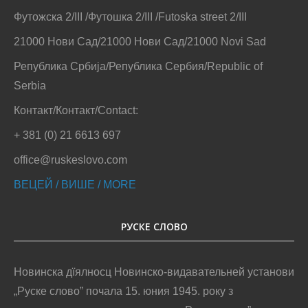
Футожска 2/III /Футошка 2/III /Futoska street 2/III
21000 Нови Сад/21000 Нови Сад/21000 Novi Sad
Република Србија/Република Сербия/Republic of
Serbia
Контакт/Контакт/Contact:
+ 381 (0) 21 6613 697
office@ruskeslovo.com
ВЕЦЕЙ / ВИШЕ / MORE
РУСКЕ СЛОВО
Новинска дїялносц Новинско-видавательней установи
„Руске слово” почала 15. юния 1945. року з