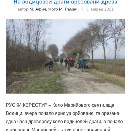
На водицовей драги орезовани древа
автор
М. Афич, Фото М. Рамач
5. марец 2021
РУСКИ КЕРЕСТУР – Коло Марийового святилїща
Водици, вчера почало ярнє ушорйованє, та орезана
єдна часц древоряду коло водицовей драги, а почало
и обновянє Марийовей статуи опрез водицовей