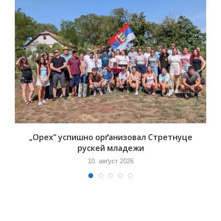
„Орех” успишно орґанизовал Стретнуце
рускей младежи
10. авґуст 2026