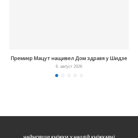
Премиєр Мацут нащивел Дом здравя у Шидзе
6. авґуст 2026
НАЙНОВШИ КНЇЖКИ У НАШЕЙ КНЇЖКАРНЇ