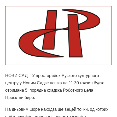
НОВИ САД – У просторийох Руского културного
центру у Новим Садзе нєшка на 11,30 годзин будзе
отримана 5. порядна схадзка Роботного цела
Проєктни биро.
На дньовим шоре находза ше вецей точки, од котрих
найзначнєйша менованє нового заменїка