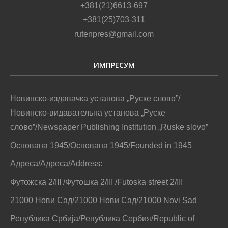
+381(21)6613-697
+381(25)703-311
rutenpres@gmail.com
ИМПРЕСУМ
Новинско-издавачка установа „Руске слово”/
Новинско-видавательна установа „Руске
слово”/Newspaper Publishing Institution „Ruske slovo”
Основана 1945/Основана 1945/Founded in 1945
Адреса/Адреса/Address:
Футожска 2/III /Футошка 2/III /Futoska street 2/III
21000 Нови Сад/21000 Нови Сад/21000 Novi Sad
Република Србија/Република Сербия/Republic of