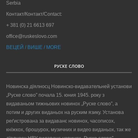
Serbia
Контакт/Контакт/Contact:
+ 381 (0) 21 6613 697
office@ruskeslovo.com
ВЕЦЕЙ / ВИШЕ / MORE
РУСКЕ СЛОВО
Новинска дїялносц Новинско-видавательней установи
„Руске слово” почала 15. юния 1945. року з
видаваньом тижньових новинох „Руске слово”, а
потим и других виданьох на руским язику. Установа
реґистрована за видаванє новинох, часописох,
кнїжкох, брошурох, музичних и видео виданьох, так же