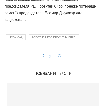
предсидателя РЦ Проєктни биро, понеже потерашнї
заменїк предсидателя Елемир Джуджар дал
задзекованє.
НОВИ САД
РОБОТНЕ ЦЕЛО ПРОЄКТНИ БИРО
0
ПОВЯЗАНИ ТЕКСТИ