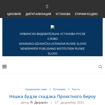
ЦЕНОВНЇК
ДИҐИТАЛИЗАЦИЯ
УСТАНОВА
ЕТИЧНИ КОДЕКС
НОВИНСКО-ВИДАВАТЕЛЬНА УСТАНОВА РУСКЕ
СЛОВО
NOVINSKO-IZDAVAČKA USTANOVA RUSKE SLOVO
NEWSPAPER PUBLISHING INSTITUTION RUSKE
SLOVO
Национални совит
Рутенпрес
Тексти
Нєшка будзе схадзка Проєктного бироу
автор
Я. Дюранїн
17. децембер 2021