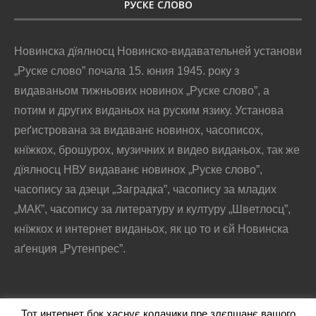
РУСКЕ СЛОВО
Новинска дїялносц Новинско-видавательней установи
„Руске слово” почала 15. юния 1945. року з
видаваньом тижньових новинох „Руске слово”, а
потим и других виданьох на руским язику. Установа
реґистрована за видаванє новинох, часописох,
кнїжкох, брошурох, музичних и видео виданьох, так же
дїялносц НВУ видаванє новинох „Руске слово”,
часопису за дзеци „Заградка”, часопису за младих
„МАК”, часопису за литературу и културу „Шветлосц”,
кнїжкох и интернет виданьох, як цо то и єй Новинска
аґенция „Рутенпрес”.
Тот интернет бок хаснує колачики пре злєпшанє вашого