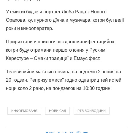
У емисиї будзе и портрет Люба Раца з Нового
Орахова, културного дїяча и музичара, котри бул велї
роки и кинооператер.
Пририхтани и прилоги зоз двох манифестацийох
котри буду отримани першого юния у Руским
Керестуре – Смаки традициї и Емаус фест.
Телевизийни маґазин почина на нєдзелю 2. юния на
20 годзин. Репризу емисиї годно одпатриц тей истей
ноци коло 2 рано, на пондзелок на 10:30 годзин.
ИНФОРМОВАНЄ
НОВИ САД
РТВ ВОЙВОДИНИ