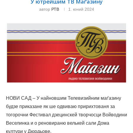
У ютрейшим ТВ Маґазину
автор
РТВ
1. юний 2024
НОВИ САД – У найновшим Телевизийним маґазину
будзе приказане як ше одвиваю пририхтованя за
тогорочни Фестивал дзецинскей творчосци Войводини
Веселинка и о реновираню велькей сали Дома
култури у Дюрдьове.