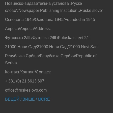
Новинско-видавательна установа „Руске
слово”/Newspaper Publishing Institution „Ruske slovo”
Основана 1945/Основана 1945/Founded in 1945
Адреса/Адреса/Address:
Футожска 2/III /Футошка 2/III /Futoska street 2/III
21000 Нови Сад/21000 Нови Сад/21000 Novi Sad
Република Србија/Република Сербия/Republic of
Serbia
Контакт/Контакт/Contact:
+ 381 (0) 21 6613 697
office@ruskeslovo.com
ВЕЦЕЙ / ВИШЕ / MORE