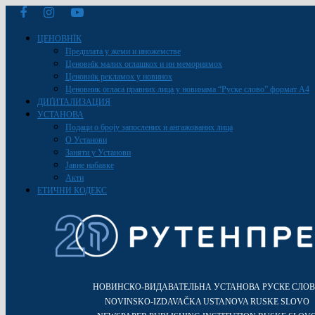
ЦЕНОВНЇК
Предплата у жеми и иножемстве
Ценовнїк малих оглашкох и ин мемориямох
Ценовнїк рекламох у новинох
Ценовник огласа правних лица у новинама “Руске слово” формат A4
ДИҐИТАЛИЗАЦИЯ
УСТАНОВА
Подаци о броју запослених и ангажованих лица
О Установи
Заняти у Установи
Јавне набавке
Акти
ЕТИЧНИ КОДЕКС
НОВИНСКО-ВИДАВАТЕЛЬНА УСТАНОВА РУСКЕ СЛО
NOVINSKO-IZDAVAČKA USTANOVA RUSKE SLOVO