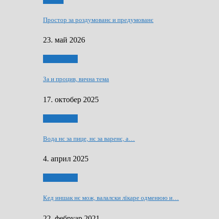
Мозаїк
Простор за роздумованє и предумованє
23. май 2026
Нашо места
За и процив, вична тема
17. октобер 2025
Нашо места
Вода нє за пице, нє за варeнє, a…
4. април 2025
Нашо места
Кед иншак нє мож, валалски лїкаре одменюю и…
22. фебруар 2021