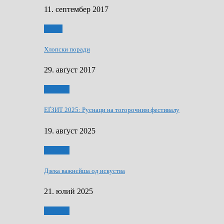
11. септембер 2017
Гумор
Хлопски поради
29. авґуст 2017
Додатки
ЕҐЗИТ 2025: Руснаци на тогорочним фестивалу
19. авґуст 2025
Додатки
Дзека важнєйша од искуства
21. юлий 2025
Додатки