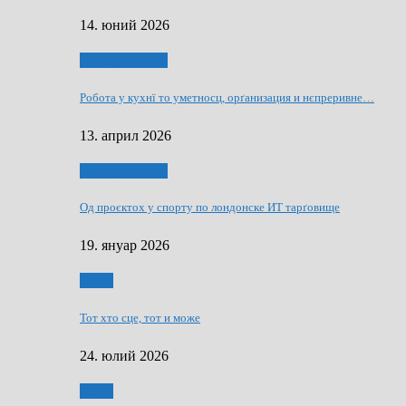
14. юний 2026
Руснаци и швет
Робота у кухнї то уметносц, орґанизация и нєпреривне…
13. април 2026
Руснаци и швет
Од проєктох у спорту по лондонске ИТ тарґовище
19. януар 2026
Спорт
Тот хто сце, тот и може
24. юлий 2026
Спорт