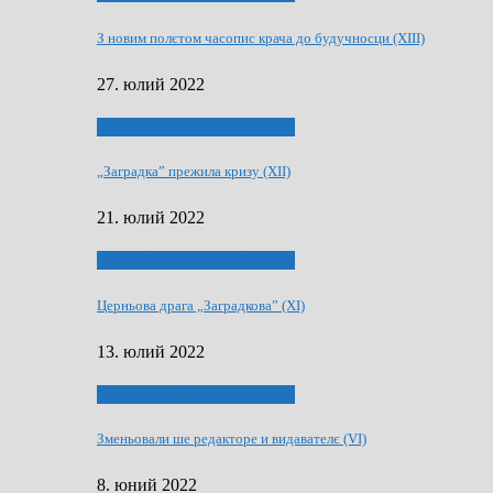
З новим полєтом часопис крача до будучносци (XIII)
27. юлий 2022
75-рочнїца часописа Заградка
„Заградка” прежила кризу (XII)
21. юлий 2022
75-рочнїца часописа Заградка
Церньова драга „Заградкова” (XI)
13. юлий 2022
75-рочнїца часописа Заградка
Зменьовали ше редакторе и видавателє (VI)
8. юний 2022