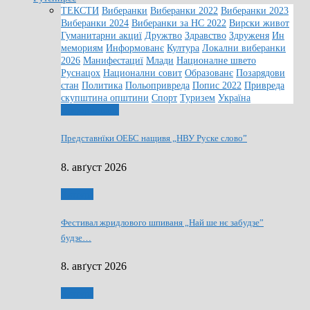
ТЕКСТИ
Виберанки
Виберанки 2022
Виберанки 2023
Виберанки 2024
Виберанки за НС 2022
Вирски живот
Гуманитарни акциї
Дружтво
Здравство
Здруженя
Ин
мемориям
Информованє
Култура
Локални виберанки
2026
Манифестациї
Млади
Националне швето
Руснацох
Национални совит
Образованє
Позарядови
стан
Политика
Польопривреда
Попис 2022
Привреда
скупштина општини
Спорт
Туризем
Україна
Информованє
Представнїки ОЕБС нащивя „НВУ Руске слово”
8. авґуст 2026
Култура
Фестивал жридлового шпиваня „Най ше нє забудзе”
будзе…
8. авґуст 2026
Култура