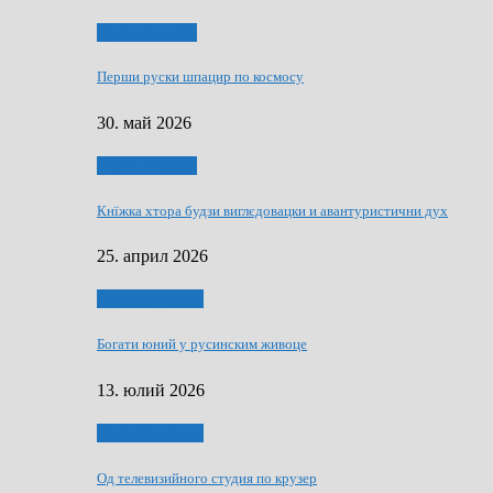
Руске словечко
Перши руски шпацир по космосу
30. май 2026
Руске словечко
Кнїжка хтора будзи виглєдовацки и авантуристични дух
25. април 2026
Руснаци и швет
Богати юний у русинским живоце
13. юлий 2026
Руснаци и швет
Од телевизийного студия по крузер