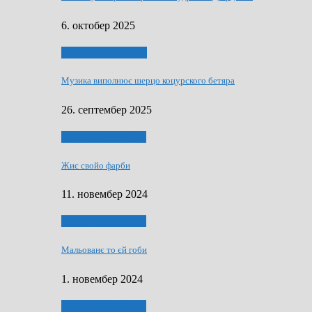
6. октобер 2025
НАШО МУЗИЧАРЕ
Музика виполнює шерцо коцурского бетяра
26. септембер 2025
НАШО УМЕТНЇКИ
Жиє свойо фарби
11. новембер 2024
НАШО УМЕТНЇКИ
Мальованє то єй гоби
1. новембер 2024
НАШО УМЕТНЇКИ