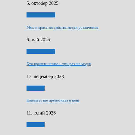
5. октобер 2025
Духовни живот
Моц и краса заєднїцтва медзи розличнима
6. май 2025
Духовни живот
Хто крашнє шпива – три раз ше модлї
17. децембер 2023
Економия
Квалитет ше препознава и ценї
11. юлий 2026
Економия