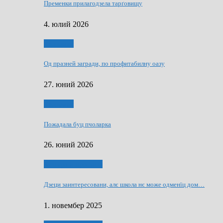
Пременки прилагодзела тарґовищу
4. юлий 2026
Економия
Од празней загради, по профитабилну оазу
27. юний 2026
Економия
Пожадала буц пчоларка
26. юний 2026
Култура и просвита
Дзеци заинтересовани, алє школа нє може одменїц дом…
1. новембер 2025