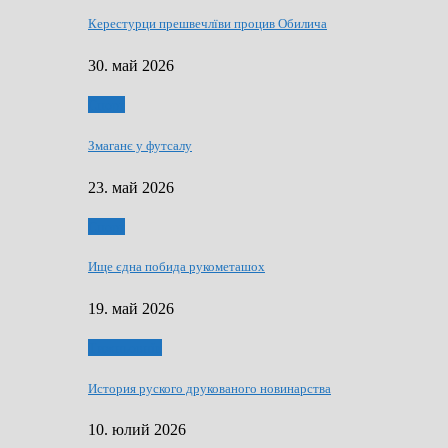
Керестурци прешвечлїви процив Обилича
30. май 2026
Спорт
Змаганє у футсалу
23. май 2026
Спорт
Ище єдна побида рукометашох
19. май 2026
Тижньовнїк
История руского друкованого новинарства
10. юлий 2026