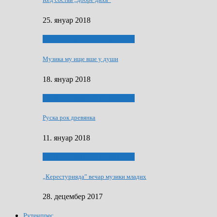
25. януар 2018
ЯК (НЄ) СКАПАЛ РОКЕНРОЛ
Музика му ище вше у души
18. януар 2018
ЯК (НЄ) СКАПАЛ РОКЕНРОЛ
Руска рок древянка
11. януар 2018
ЯК (НЄ) СКАПАЛ РОКЕНРОЛ
„Керестурияда” вечар музики младих
28. децембер 2017
Рутенпрес