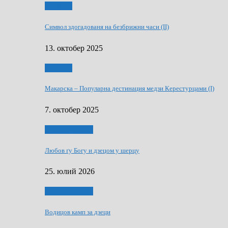
Дружтво
Символ здогадованя на безбрижни часи (II)
13. октобер 2025
Дружтво
Макарскa – Популарна дестинация медзи Керестурцами (I)
7. октобер 2025
Духовни живот
Любов ґу Богу и дзецом у шерцу
25. юлий 2026
Духовни живот
Водицов камп за дзеци