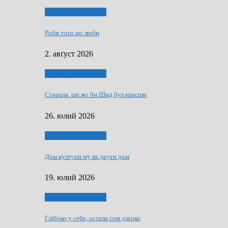
Людзе, роки, живот
Роби тото цо люби
2. авґуст 2026
Людзе, роки, живот
Старала ше же би Шид бул красши
26. юлий 2026
Людзе, роки, живот
Дом култури му як други дом
19. юлий 2026
Людзе, роки, живот
Глїбоко у себе, остала сом дзецко