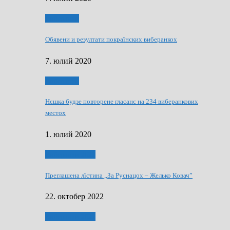
Виберанки
Обявени и резултати покраїнских виберанкох
7. юлий 2020
Виберанки
Нєшка будзе повторене гласанє на 234 виберанкових
местох
1. юлий 2020
Виберанки 2022
Преглашена лїстина „За Руснацох – Желько Ковач”
22. октобер 2022
Виберанки 2022