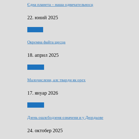
Єдна планета – наша одвичательносц
22. юний 2025
Додатки
Окремна файта щесца
18. април 2025
Дружтво
Малочислени, алє тварди як орех
17. януар 2026
Дружтво
Дзень ошлєбодзеня означени и у Дюрдьове
24. октобер 2025