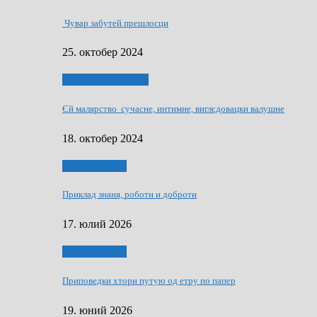
Чувар забутей прешлосци
25. октобер 2024
НАШО УМЕТНЇКИ
Єй малярство сучасне, интимне, виглєдовацки валушне
18. октобер 2024
Руске словечко
Приклад знаня, роботи и доброти
17. юлий 2026
Руске словечко
Приповедки хтори путую од етру по папер
19. юний 2026