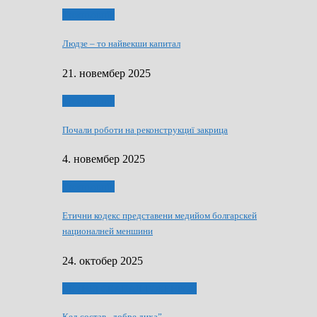
Тижньовнїк
Людзе – то найвекши капитал
21. новембер 2025
Тижньовнїк
Почали роботи на реконструкциї закрица
4. новембер 2025
Тижньовнїк
Етични кодекс представени медийом болгарскей
националней меншини
24. октобер 2025
ЯК (НЄ) СКАПАЛ РОКЕНРОЛ
Кед состав „добре диха”