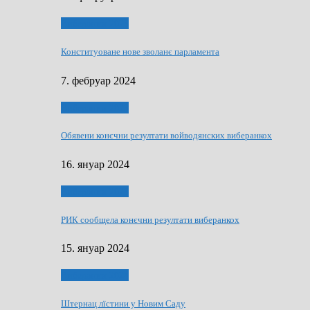
Виберанки 2023
Конституоване нове зволанє парламентa
7. фебруар 2024
Виберанки 2023
Обявени конєчни резултати войводянских виберанкох
16. януар 2024
Виберанки 2023
РИК сообщела конєчни резултати виберанкох
15. януар 2024
Виберанки 2024
Штернац лїстини у Новим Саду