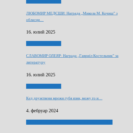
Култура и просвита
ЛЮБОМИР МЕДЄШИ: Награда „Микола М. Кочиш” з
обласци…
16. юлий 2025
Култура и просвита
СЛАВОМИР ОЛЕЯР: Награда „Гавриїл Костельник” за
литературу
16. юлий 2025
Култура и просвита
Кед дружтвени мрежи губя язик, можу го и…
4. фебруар 2024
ЛАУРЕАТИ 80 РОЧНЇЦИ НВУ РУСКЕ СЛОВО