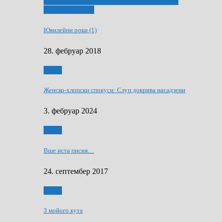
ҐУ 50. ДРАМСКОМУ МЕМОРИЯЛУ ПЕТРА
РИЗНИЧА ДЯДЇ
Ювилейни роки (1)
28. фебруар 2018
Гумор
Женско-хлопски спокуси: Слуп докрива насадзени
3. фебруар 2024
Гумор
Вше иста писня…
24. септембер 2017
Гумор
З мойого кута