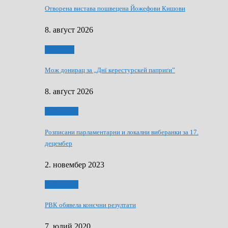
Отворена вистава пошвецена Йожефови Кишови
8. авґуст 2026
Здруженя
Мож донирац за „Днї керестурскей паприґи”
8. авґуст 2026
Виберанки
Розписани парламентарни и локални виберанки за 17.
децембер
2. новембер 2023
Виберанки
РВК обявела конєчни резултати
7. юлий 2020