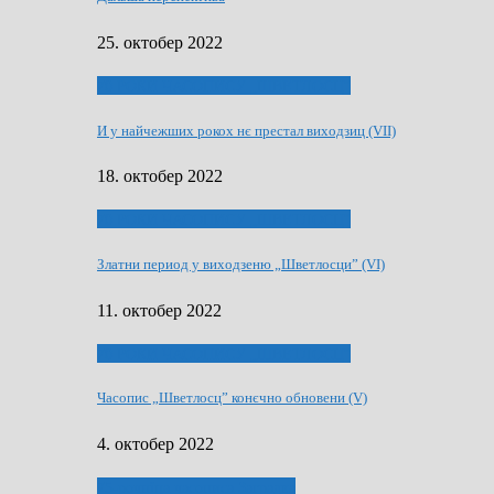
25. октобер 2022
70 РОКИ ЧАСОПИСУ „ШВЕТЛОСЦ”
И у найчежших рокох нє престал виходзиц (VII)
18. октобер 2022
70 РОКИ ЧАСОПИСУ „ШВЕТЛОСЦ”
Златни период у виходзеню „Шветлосци” (VI)
11. октобер 2022
70 РОКИ ЧАСОПИСУ „ШВЕТЛОСЦ”
Часопис „Шветлосц” конєчно обновени (V)
4. октобер 2022
75-рочнїца часописа Заградка