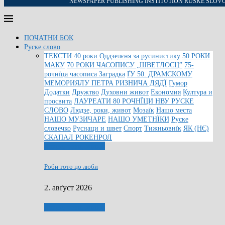
NEWSPAPER PUBLISHING INSTITUTION RUSKE SLOV
ПОЧАТНИ БОК
Руске слово
ТЕКСТИ
40 роки Оддзелєня за русинистику
50 РОКИ
МАКУ
70 РОКИ ЧАСОПИСУ „ШВЕТЛОСЦ”
75-
рочнїца часописа Заградка
ҐУ 50. ДРАМСКОМУ
МЕМОРИЯЛУ ПЕТРА РИЗНИЧА ДЯДЇ
Гумор
Додатки
Дружтво
Духовни живот
Економия
Култура и
просвита
ЛАУРЕАТИ 80 РОЧНЇЦИ НВУ РУСКЕ
СЛОВО
Людзе, роки, живот
Мозаїк
Нашо места
НАШО МУЗИЧАРЕ
НАШО УМЕТНЇКИ
Руске
словечко
Руснаци и швет
Спорт
Тижньовнїк
ЯК (НЄ)
СКАПАЛ РОКЕНРОЛ
Людзе, роки, живот
Роби тото цо люби
2. авґуст 2026
Людзе, роки, живот