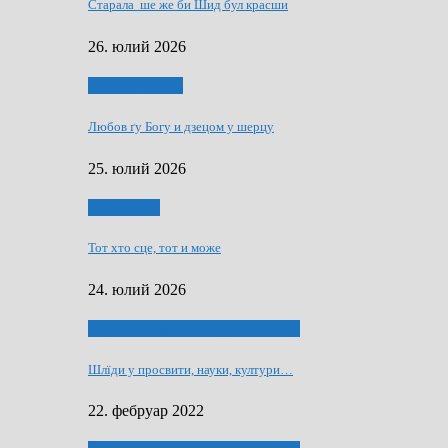
Старала ше же би Шид бул красши
26. юлий 2026
Духовни живот
Любов ґу Богу и дзецом у шерцу
25. юлий 2026
Руске слово
Тот хто сце, тот и може
24. юлий 2026
40 роки Оддзелєня за русинистику
Шлїди у просвити, науки, култури…
22. фебруар 2022