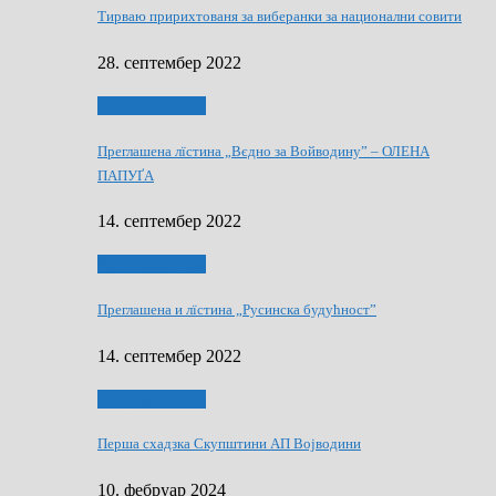
Тирваю пририхтованя за виберанки за национални совити
28. септембер 2022
Виберанки 2022
Преглашена лїстина „Вєдно за Войводину” – ОЛЕНА
ПАПУҐА
14. септембер 2022
Виберанки 2022
Преглашена и лїстина „Русинска будућност”
14. септембер 2022
Виберанки 2023
Перша схадзка Скупштини АП Војводини
10. фебруар 2024