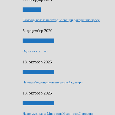
Нашо места
Символу валала нєобходне врациц дакедишню красу
5. децембер 2020
НАШО МУЗИЧАРЕ
Одросла з гушлю
18. октобер 2025
НАШО МУЗИЧАРЕ
Нєзмерлїве доприношенє рускей култури
13. октобер 2025
НАШО МУЗИЧАРЕ
Нашо музичаре: Мирослав Мудри зоз Дюрдьова