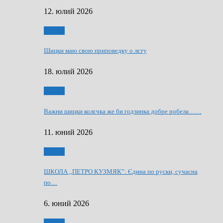
12. юлий 2026
Мозаїк
Шицки маю свою приповедку о лєту
18. юлий 2026
Мозаїк
Важни шицки колєчка же би годзинка добре робела……
11. юний 2026
Мозаїк
ШКОЛА „ПЕТРО КУЗМЯК”: Єдина по руски, сучасна
по…
6. юний 2026