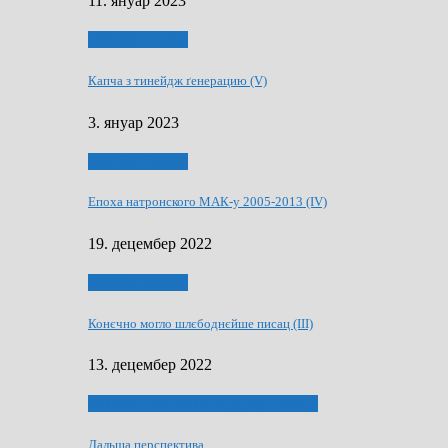
11. януар 2023
50 РОКИ МАКУ
Капча з тинейдж ґенерацию (V)
3. януар 2023
50 РОКИ МАКУ
Епоха натронского МАК-у 2005-2013 (IV)
19. децембер 2022
50 РОКИ МАКУ
Конєчно могло шлєбоднєйше писац (III)
13. децембер 2022
70 РОКИ ЧАСОПИСУ „ШВЕТЛОСЦ”
Дальша перспектива