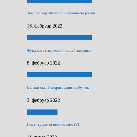
40 роки Оддзелєня за русинистику
Заварта вертикала образованя по руски
16. фебруар 2022
40 роки Оддзелєня за русинистику
Фундамент за розвой нашей заєднїци
8. фебруар 2022
40 роки Оддзелєня за русинистику
Вельки скарб и драгоцини здобуток
3. фебруар 2022
50 РОКИ МАКУ
Институция за почитованє (VI)