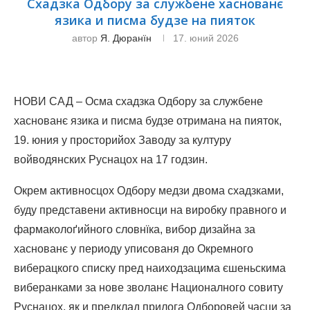
Схадзка Одбору за службене хаснованє
язика и писма будзе на пияток
автор
Я. Дюранїн
17. юний 2026
НОВИ САД – Осма схадзка Одбору за службене
хаснованє язика и писма будзе отримана на пияток,
19. юния у просторийох Заводу за културу
войводянских Руснацох на 17 годзин.
Окрем активносцох Одбору медзи двома схадзками,
буду представени активносци на виробку правного и
фармаколоґийного словнїка, вибор дизайна за
хаснованє у периоду уписованя до Окремного
виберацкого списку пред наиходзацима єшеньскима
виберанками за нове зволанє Националного совиту
Руснацох, як и предклад прилога Одборовей часци за