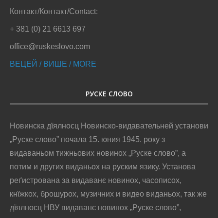
Контакт/Контакт/Contact:
+ 381 (0) 21 6613 697
office@ruskeslovo.com
ВЕЦЕЙ / ВИШЕ / MORE
РУСКЕ СЛОВО
Новинска дїялносц Новинско-видавательней установи
„Руске слово” почала 15. юния 1945. року з
видаваньом тижньових новинох „Руске слово”, а
потим и других виданьох на руским язику. Установа
реґистрована за видаванє новинох, часописох,
кнїжкох, брошурох, музичних и видео виданьох, так же
дїялносц НВУ видаванє новинох „Руске слово”,