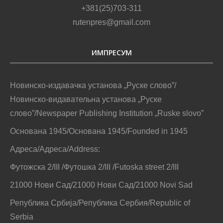
+381(25)703-311
rutenpres@gmail.com
ИМПРЕСУМ
Новинско-издавачка установа „Руске слово”/
Новинско-видавательна установа „Руске
слово”/Newspaper Publishing Institution „Ruske slovo”
Основана 1945/Основана 1945/Founded in 1945
Адреса/Адреса/Address:
Футожска 2/III /Футошка 2/III /Futoska street 2/III
21000 Нови Сад/21000 Нови Сад/21000 Novi Sad
Република Србија/Република Сербия/Republic of
Serbia