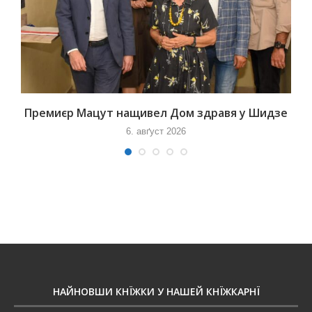
Премиєр Мацут нащивел Дом здравя у Шидзе
6. авґуст 2026
НАЙНОВШИ КНЇЖКИ У НАШЕЙ КНЇЖКАРНЇ