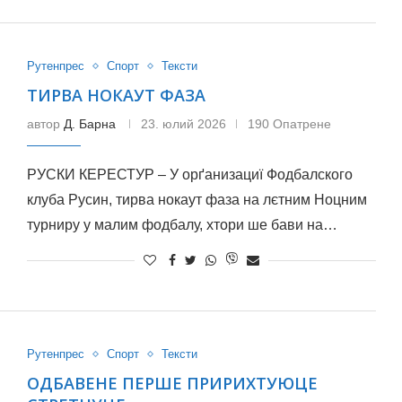
Рутенпрес
Спорт
Тексти
ТИРВА НОКАУТ ФАЗА
автор
Д. Барна
23. юлий 2026
190 Опатрене
РУСКИ КЕРЕСТУР – У орґанизациї Фодбалского
клуба Русин, тирва нокаут фаза на лєтним Ноцним
турниру у малим фодбалу, хтори ше бави на…
Рутенпрес
Спорт
Тексти
ОДБАВЕНЕ ПЕРШЕ ПРИРИХТУЮЦЕ