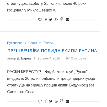
стретнуцох, всоботу, 25. юлия, после 40 роки
госцовал у Миклошевцох у…
Рутенпрес
Спорт
Тексти
ПРЕШВЕЧЛЇВА ПОБИДА ЕКИПИ РУСИНА
автор
Д. Барна
28. юлий 2026
97 Опатрене
РУСКИ КЕРЕСТУР – Фодбалски клуб „Русин”,
внєдзелю 26. юлия одбавел и треце пририхтуюце
стретнуце на Ярашу процив екипи Будучносц зоз
Савиного Села.…