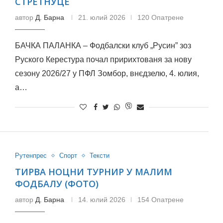
СТРЕТНУЦЕ
автор
Д. Барна
21. юлий 2026
120 Опатрене
БАЧКА ПАЛАНКА – Фодбалски клуб „Русин” зоз
Руского Керестура почал пририхтованя за нову
сезону 2026/27 у ПФЛ Зомбор, внєдзелю, 4. юлия,
а…
Рутенпрес
Спорт
Тексти
ТИРВА НОЦНИ ТУРНИР У МАЛИМ
ФОДБАЛУ (ФОТО)
автор
Д. Барна
14. юлий 2026
154 Опатрене