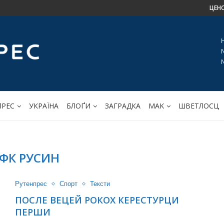
ЦЕН
ПРЕС
УКРАЇНА
БЛОҐИ
ЗАГРАДКА
МАK
ШВЕТЛОСЦ
ФК РУСИН
Рутенпрес
Спорт
Тексти
ПОСЛЕ ВЕЦЕЙ РОКОХ КЕРЕСТУРЦИ
ПЕРШИ