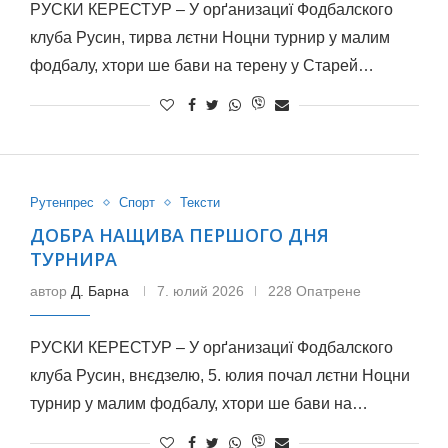
РУСКИ КЕРЕСТУР – У орґанизациї Фодбалского
клуба Русин, тирва лєтни Ноцни турнир у малим
фодбалу, хтори ше бави на терену у Старей…
Рутенпрес
Спорт
Тексти
ДОБРА НАЩИВА ПЕРШОГО ДНЯ
ТУРНИРА
автор
Д. Бaрна
7. юлий 2026
228 Опатрене
РУСКИ КЕРЕСТУР – У орґанизациї Фодбалского
клуба Русин, внєдзелю, 5. юлия почал лєтни Ноцни
турнир у малим фодбалу, хтори ше бави на…