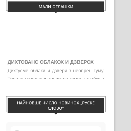
МАЛИ ОГЛАШКИ
ДИХТОВАНЄ ОБЛАКОХ И ДЗВЕРОХ
Дихтуєме облаки и дзвери з неопрен ґуму.
Тирваца изолация од витру, жими, галайку и
праху. Телефон 060/50-88-433.
НАЙНОВШЕ ЧИСЛО НОВИНОХ „РУСКЕ
СЛОВО”