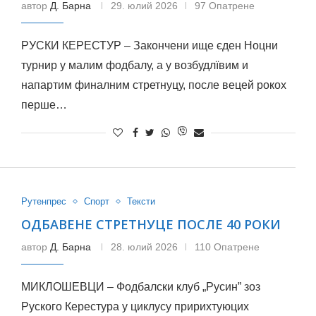
автор
Д. Барна
29. юлий 2026
97 Опатрене
РУСКИ КЕРЕСТУР – Закончени ище єден Ноцни
турнир у малим фодбалу, а у возбудлївим и
напартим финалним стретнуцу, после вецей рокох
перше…
Рутенпрес
Спорт
Тексти
ОДБАВЕНЕ СТРЕТНУЦЕ ПОСЛЕ 40 РОКИ
автор
Д. Барна
28. юлий 2026
110 Опатрене
МИКЛОШЕВЦИ – Фодбалски клуб „Русин” зоз
Руского Керестура у циклусу пририхтуюцих