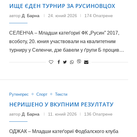
ИЩЕ ЄДЕН ТУРНИР ЗА РУСИНОВЦОХ
автор
Д. Барна
24. юний 2026
174 Опатрене
СЕЛЕНЧА – Младши катеґориї ФК „Русин” 2017,
всоботу, 20. юния участвовали на квалитетним
турниру у Селенчи, дзе бавели у ґрупи Б процив…
Рутенпрес
Спорт
Тексти
НЄРИШЕНО У ВКУПНИМ РЕЗУЛТАТУ
автор
Д. Барна
11. юний 2026
136 Опатрене
ОДЖАК – Младши катеґориї Фодбалского клуба