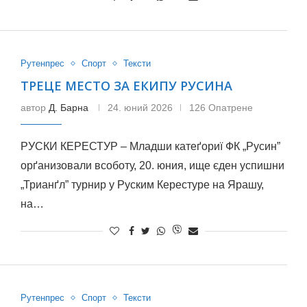
Рутенпрес
Спорт
Тексти
ТРЕЦЕ МЕСТО ЗА ЕКИПУ РУСИНА
автор
Д. Барна
24. юний 2026
126 Опатрене
РУСКИ КЕРЕСТУР – Младши катеґориї ФК „Русин”
орґанизовали всоботу, 20. юния, ище єден успишни
„Трианґл” турнир у Руским Керестуре на Ярашу,
на…
Рутенпрес
Спорт
Тексти