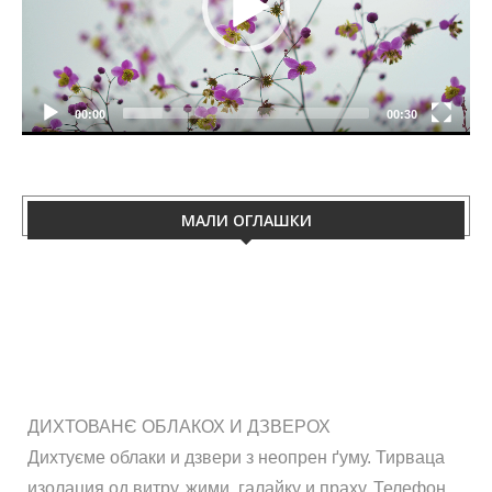
00:00
00:30
МАЛИ ОГЛАШКИ
ДИХТОВАНЄ ОБЛАКОХ И ДЗВЕРОХ
Дихтуєме облаки и дзвери з неопрен ґуму. Тирваца
изолация од витру, жими, галайку и праху. Телефон