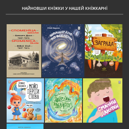
НАЙНОВШИ КНЇЖКИ У НАШЕЙ КНЇЖКАРНЇ