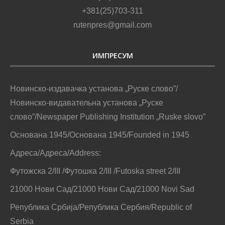
+381(25)703-311
rutenpres@gmail.com
ИМПРЕСУМ
Новинско-издавачка установа „Руске слово”/
Новинско-видавательна установа „Руске
слово”/Newspaper Publishing Institution „Ruske slovo”
Основана 1945/Основана 1945/Founded in 1945
Адреса/Адреса/Address:
Футожска 2/III /Футошка 2/III /Futoska street 2/III
21000 Нови Сад/21000 Нови Сад/21000 Novi Sad
Република Србија/Република Сербия/Republic of
Serbia