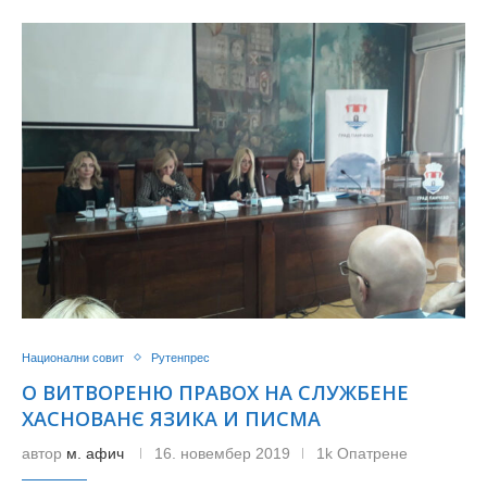
Национални совит
Рутенпрес
О ВИТВОРЕНЮ ПРАВОХ НА СЛУЖБЕНЕ
ХАСНОВАНЄ ЯЗИКА И ПИСМА
автор
м. афич
16. новембер 2019
1k Опатрене