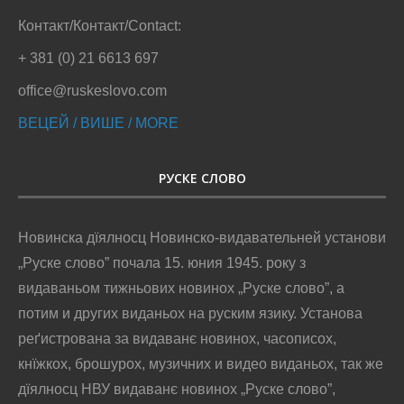
Контакт/Контакт/Contact:
+ 381 (0) 21 6613 697
office@ruskeslovo.com
ВЕЦЕЙ / ВИШЕ / MORE
РУСКЕ СЛОВО
Новинска дїялносц Новинско-видавательней установи
„Руске слово” почала 15. юния 1945. року з
видаваньом тижньових новинох „Руске слово”, а
потим и других виданьох на руским язику. Установа
реґистрована за видаванє новинох, часописох,
кнїжкох, брошурох, музичних и видео виданьох, так же
дїялносц НВУ видаванє новинох „Руске слово”,