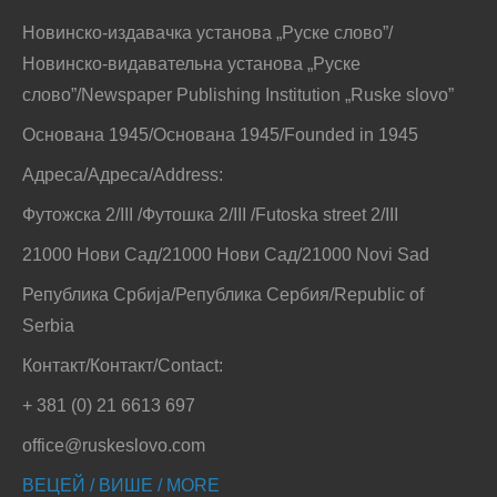
Новинско-издавачка установа „Руске слово”/
Новинско-видавательна установа „Руске
слово”/Newspaper Publishing Institution „Ruske slovo”
Основана 1945/Основана 1945/Founded in 1945
Адреса/Адреса/Address:
Футожска 2/III /Футошка 2/III /Futoska street 2/III
21000 Нови Сад/21000 Нови Сад/21000 Novi Sad
Република Србија/Република Сербия/Republic of
Serbia
Контакт/Контакт/Contact:
+ 381 (0) 21 6613 697
office@ruskeslovo.com
ВЕЦЕЙ / ВИШЕ / MORE