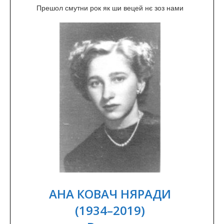
Прешол смутни рок як ши вецей нє зоз нами
АНА КОВАЧ НЯРАДИ
(1934–2019)