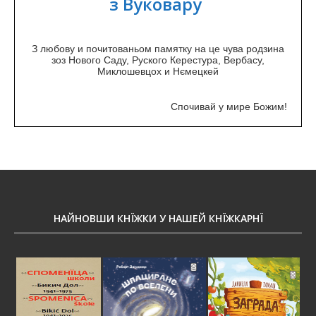
з Вуковару
З любову и почитованьом памятку на це чува родзина
зоз Нового Саду, Руского Керестура, Вербасу,
Миклошевцох и Нємецкей
Спочивай у мире Божим!
НАЙНОВШИ КНЇЖКИ У НАШЕЙ КНЇЖКАРНЇ