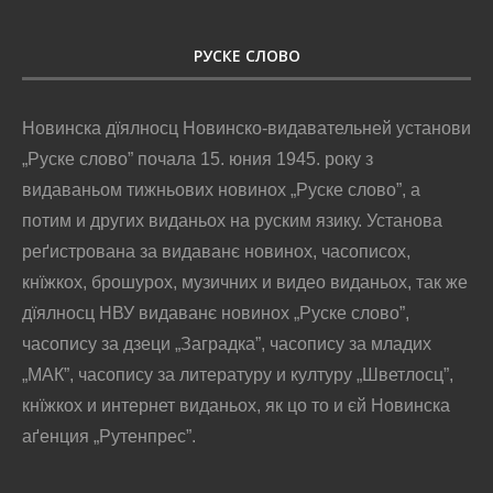
РУСКЕ СЛОВО
Новинска дїялносц Новинско-видавательней установи
„Руске слово” почала 15. юния 1945. року з
видаваньом тижньових новинох „Руске слово”, а
потим и других виданьох на руским язику. Установа
реґистрована за видаванє новинох, часописох,
кнїжкох, брошурох, музичних и видео виданьох, так же
дїялносц НВУ видаванє новинох „Руске слово”,
часопису за дзеци „Заградка”, часопису за младих
„МАК”, часопису за литературу и културу „Шветлосц”,
кнїжкох и интернет виданьох, як цо то и єй Новинска
аґенция „Рутенпрес”.