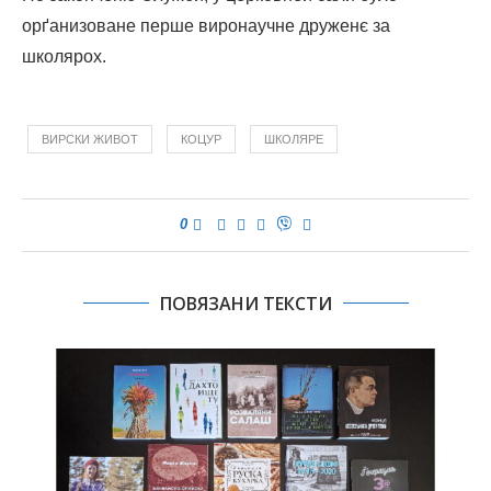
орґанизоване перше виронаучне друженє за
школярох.
ВИРСКИ ЖИВОТ
КОЦУР
ШКОЛЯРЕ
0
ПОВЯЗАНИ ТЕКСТИ