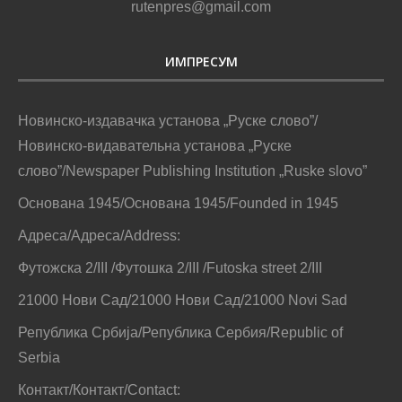
rutenpres@gmail.com
ИМПРЕСУМ
Новинско-издавачка установа „Руске слово”/
Новинско-видавательна установа „Руске
слово”/Newspaper Publishing Institution „Ruske slovo”
Основана 1945/Основана 1945/Founded in 1945
Адреса/Адреса/Address:
Футожска 2/III /Футошка 2/III /Futoska street 2/III
21000 Нови Сад/21000 Нови Сад/21000 Novi Sad
Република Србија/Република Сербия/Republic of
Serbia
Контакт/Контакт/Contact: