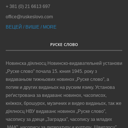
+ 381 (0) 21 6613 697
office@ruskeslovo.com
ВЕЦЕЙ / ВИШЕ / MORE
РУСКЕ СЛОВО
Новинска дїялносц Новинско-видавательней установи
„Руске слово” почала 15. юния 1945. року з
видаваньом тижньових новинох „Руске слово”, а
потим и других виданьох на руским язику. Установа
реґистрована за видаванє новинох, часописох,
кнїжкох, брошурох, музичних и видео виданьох, так же
дїялносц НВУ видаванє новинох „Руске слово”,
часопису за дзеци „Заградка”, часопису за младих
„МАК”, часопису за литературу и културу „Шветлосц”,