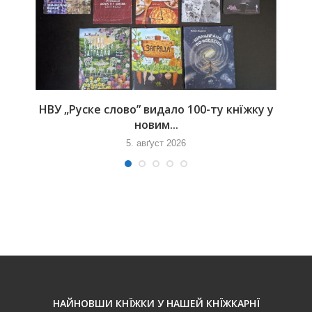
НВУ „Руске слово” видало 100-ту кнїжку у
новим...
5. авґуст 2026
НАЙНОВШИ КНЇЖКИ У НАШЕЙ КНЇЖКАРНЇ