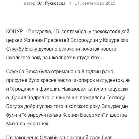
автор
Ол. Русковски
17. септембер 2019
КОЦУР – Внєдзелю, 15. септембра, у грекокатолїцкей
церкви Успения Пресвятей Богородици у Коцуре зоз
Службу Божу духовно означени початок нового
школского року за школярох и студентох.
Служба Божа була отримана на 8 годзин рано,
присутне було красне число школярох и студентох, як
и їх родичох и фамелиї. Наказовал капелан коцурски
о. Данил Задрепко, а шицки ше помодлєли Господу
Богу за добри успих того школского року. Зоз дзецми
були и їх вироучителька Ксения Бесерминї и шестра
Михаїла Воротняк.
По законченю Служби, у церковней сали було