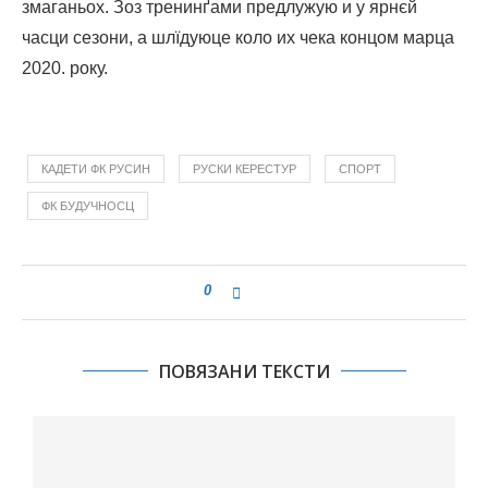
змаганьох. Зоз тренинґами предлужую и у ярнєй
часци сезони, а шлїдуюце коло их чека концом марца
2020. року.
КАДЕТИ ФК РУСИН
РУСКИ КЕРЕСТУР
СПОРТ
ФК БУДУЧНОСЦ
0
ПОВЯЗАНИ ТЕКСТИ