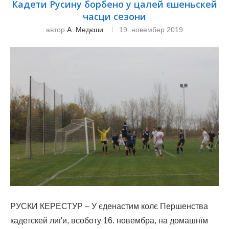
Кадети Русину борбено у цалей єшеньскей
часци сезони
автор
А. Медєши
19. новембер 2019
РУСКИ КЕРЕСТУР – У єденастим колє Першенства
кадетскей лиґи, всоботу 16. новембра, на домашнїм