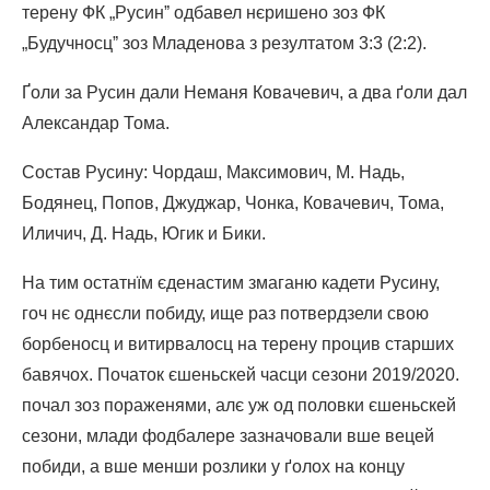
терену ФК „Русинˮ одбавел нєришено зоз ФК
„Будучносцˮ зоз Младенова з резултатом 3:3 (2:2).
Ґоли за Русин дали Неманя Ковачевич, а два ґоли дал
Александар Тома.
Состав Русину: Чордаш, Максимович, М. Надь,
Бодянец, Попов, Джуджар, Чонка, Ковачевич, Тома,
Иличич, Д. Надь, Югик и Бики.
На тим остатнїм єденастим змаганю кадети Русину,
гоч нє однєсли побиду, ище раз потвердзели свою
борбеносц и витирвалосц на терену процив старших
бавячох. Початок єшеньскей часци сезони 2019/2020.
почал зоз пораженями, алє уж од половки єшеньскей
сезони, млади фодбалере зазначовали вше вецей
побиди, а вше менши розлики у ґолох на концу