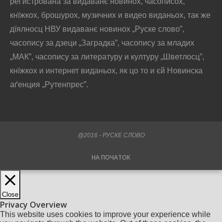
реґистрована за видаванє новинох, часописох,
кнїжкох, брошурох, музичних и видео виданьох, так же
дїялносц НВУ видаванє новинох „Руске слово”,
часопису за дзеци „Заградка”, часопису за младих
„МАК”, часопису за литературу и културу „Шветлосц”,
кнїжкох и интернет виданьох, як цо то и єй Новинска
аґенция „Рутенпрес”.
@2016 - РУСКЕ СЛОВО
НА ПОЧАТОК
Close
Privacy Overview
This website uses cookies to improve your experience while