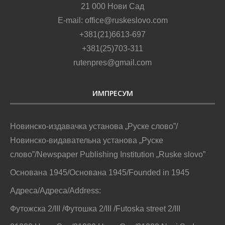
21 000 Нови Сад
E-mail: office@ruskeslovo.com
+381(21)6613-697
+381(25)703-311
rutenpres@gmail.com
ИМПРЕСУМ
Новинско-издавачка установа „Руске слово”/
Новинско-видавательна установа „Руске
слово”/Newspaper Publishing Institution „Ruske slovo”
Основана 1945/Основана 1945/Founded in 1945
Адреса/Адреса/Address:
Футожска 2/III /Футошка 2/III /Futoska street 2/III