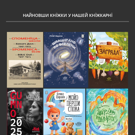
НАЙНОВШИ КНЇЖКИ У НАШЕЙ КНЇЖКАРНЇ