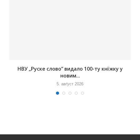
НВУ „Руске слово” видало 100-ту кнїжку у
новим...
5. авґуст 2026