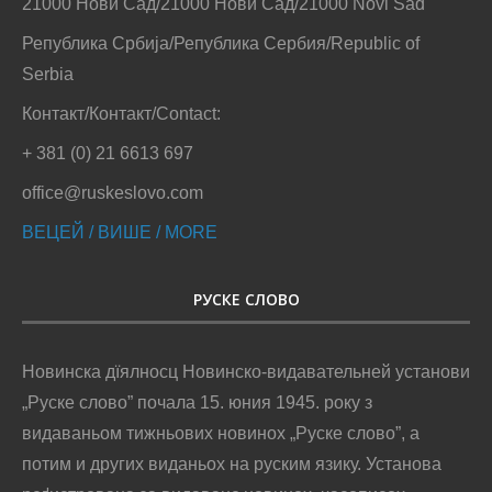
21000 Нови Сад/21000 Нови Сад/21000 Novi Sad
Република Србија/Република Сербия/Republic of
Serbia
Контакт/Контакт/Contact:
+ 381 (0) 21 6613 697
office@ruskeslovo.com
ВЕЦЕЙ / ВИШЕ / MORE
РУСКЕ СЛОВО
Новинска дїялносц Новинско-видавательней установи
„Руске слово” почала 15. юния 1945. року з
видаваньом тижньових новинох „Руске слово”, а
потим и других виданьох на руским язику. Установа