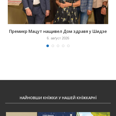
Премиєр Мацут нащивел Дом здравя у Шидзе
6. авґуст 2026
НАЙНОВШИ КНЇЖКИ У НАШЕЙ КНЇЖКАРНЇ