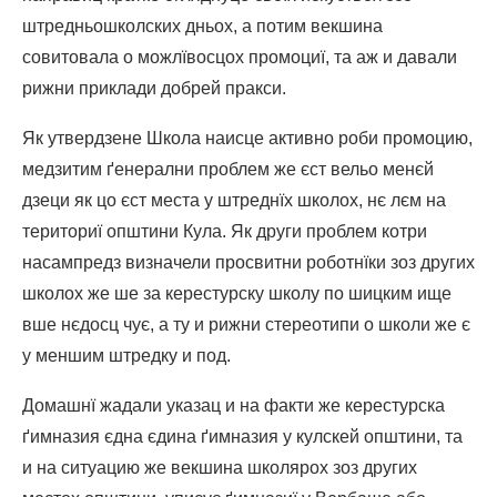
штредньошколских дньох, а потим векшина
совитовала о можлївосцох промоциї, та аж и давали
рижни приклади добрей пракси.
Як утвердзене Школа наисце активно роби промоцию,
медзитим ґенерални проблем же єст вельо менєй
дзеци як цо єст места у штреднїх школох, нє лєм на
териториї општини Кула. Як други проблем котри
насампредз визначели просвитни роботнїки зоз других
школох же ше за керестурску школу по шицким ище
вше нєдосц чує, а ту и рижни стереотипи о школи же є
у меншим штредку и под.
Домашнї жадали указац и на факти же керестурска
ґимназия єдна єдина ґимназия у кулскей општини, та
и на ситуацию же векшина школярох зоз других