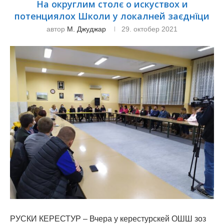
На округлим столє о искуствох и
потенциялох Школи у локалней заєднїци
автор
М. Джуджар
29. октобер 2021
РУСКИ КЕРЕСТУР – Вчера у керестурскей ОШШ зоз