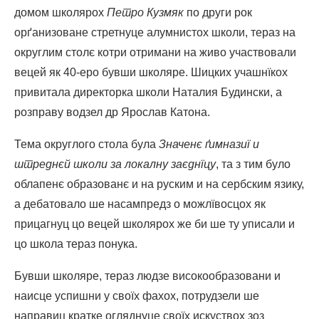
домом школярох
Петро Кузмяк
по други рок
орґанизоване стретнуце алумнистох школи, тераз на
округлим столє котри отримани на живо участвовали
вецей як 40-еро бувши школяре. Шицких учашнїкох
привитала директорка школи Наталия Будински, а
розправу водзел др Ярослав Катона.
Тема округлого стола була
Значенє ґимназиї и
штреднєй школи за локалну заєднїцу
, та з тим було
облапенє образованє и на руским и на сербским язику,
а дебатовало ше насампредз о можлївосцох як
прицагнуц цо вецей школярох же би ше ту уписали и
цо школа тераз понука.
Бувши школяре, тераз людзе високообразовани и
наисце успишни у своїх фахох, потрудзели ше
направиц кратке огляднуце своїх искуствох зоз