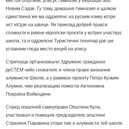
местох општини, уписує ґимназиї у Вербаше або
Новим Садзе. Ґу тому, домашня ґимназия и цалком
єдинствена же ма оддзелєнє на руским язику котре
нєт нїґдзе на швеце. Як приклад добрей пракси
спомнути и рижни европски проєкти у котрих участвує
школа, та и оддзелєнє Туристични технїчар дзе ше
углавним глєда место вецей на упису.
Стретнуце орґанизовало Здруженє гражданох
руСТЕМ
чийо снователє и члени праве визначни
алумнисти Школи, а у рамикох проєкту Петро Кузмяк
Алумни, чию реализацию помогла Автономна
Покраїна Войводини.
Спред локалней самоуправи Општини Кула,
участвовал и помоцнїк предсидателє општини
Страхиня Паравина хтори тиж и алумниста тей школи.