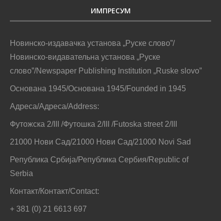
ИМПРЕСУМ
Новинско-издавачка установа „Руске слово”/
Новинско-видавательна установа „Руске
слово”/Newspaper Publishing Institution „Ruske slovo”
Основана 1945/Основана 1945/Founded in 1945
Адреса/Адреса/Address:
Футожска 2/III /Футошка 2/III /Futoska street 2/III
21000 Нови Сад/21000 Нови Сад/21000 Novi Sad
Република Србија/Република Сербия/Republic of
Serbia
Контакт/Контакт/Contact:
+ 381 (0) 21 6613 697