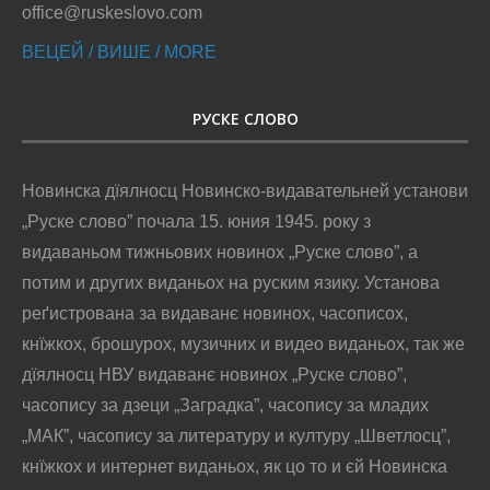
office@ruskeslovo.com
ВЕЦЕЙ / ВИШЕ / MORE
РУСКЕ СЛОВО
Новинска дїялносц Новинско-видавательней установи
„Руске слово” почала 15. юния 1945. року з
видаваньом тижньових новинох „Руске слово”, а
потим и других виданьох на руским язику. Установа
реґистрована за видаванє новинох, часописох,
кнїжкох, брошурох, музичних и видео виданьох, так же
дїялносц НВУ видаванє новинох „Руске слово”,
часопису за дзеци „Заградка”, часопису за младих
„МАК”, часопису за литературу и културу „Шветлосц”,
кнїжкох и интернет виданьох, як цо то и єй Новинска