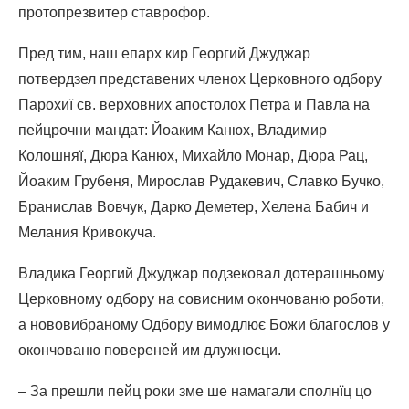
протопрезвитер ставрофор.
Пред тим, наш епарх кир Георгий Джуджар
потвердзел представених членох Церковного одбору
Парохиї св. верховних апостолох Петра и Павла на
пейцрочни мандат: Йоаким Канюх, Владимир
Колошняї, Дюра Канюх, Михайло Монар, Дюра Рац,
Йоаким Грубеня, Мирослав Рудакевич, Славко Бучко,
Бранислав Вовчук, Дарко Деметер, Хелена Бабич и
Мелания Кривокуча.
Владика Георгий Джуджар подзековал дотерашньому
Церковному одбору на совисним окончованю роботи,
а нововибраному Одбору вимодлює Божи благослов у
окончованю повереней им длужносци.
– За прешли пейц роки зме ше намагали сполнїц цо