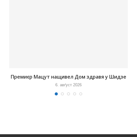
Премиєр Мацут нащивел Дом здравя у Шидзе
6. авґуст 2026