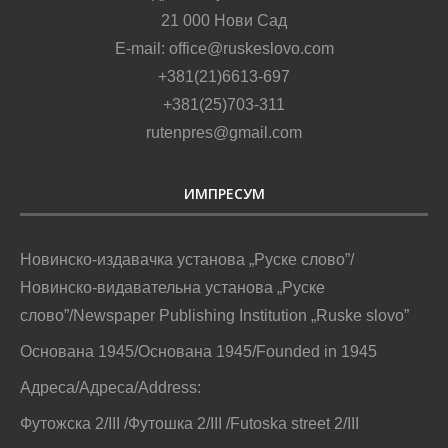
21 000 Нови Сад
E-mail: office@ruskeslovo.com
+381(21)6613-697
+381(25)703-311
rutenpres@gmail.com
ИМПРЕСУМ
Новинско-издавачка установа „Руске слово”/
Новинско-видавательна установа „Руске
слово”/Newspaper Publishing Institution „Ruske slovo”
Основана 1945/Основана 1945/Founded in 1945
Адреса/Адреса/Address:
Футожска 2/III /Футошка 2/III /Futoska street 2/III