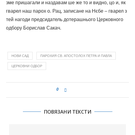
зме пришагали и наздавам ше же то и видно, цо и, як
гварел наш парох о. Рац, записане на Нєбе – гварел з
тей нагоди предсидатель дотерашнього Церковного
одбору Борислав Сакач.
НОВИ САД
ПАРОХИЯ СВ. АПОСТОЛОХ ПЕТРА И ПАВЛА
ЦЕРКОВНИ ОДБОР
0
ПОВЯЗАНИ ТЕКСТИ