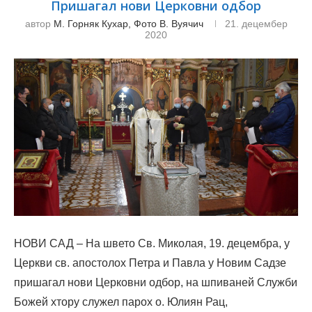
Пришагал нови Церковни одбор
автор
М. Горняк Кухар, Фото В. Вуячич
21. децембер
2020
НОВИ САД – На швето Св. Миколая, 19. децембра, у
Церкви св. апостолох Петра и Павла у Новим Садзе
пришагал нови Церковни одбор, на шпиваней Служби
Божей хтору служел парох о. Юлиян Рац,