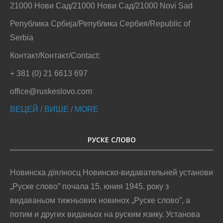
21000 Нови Сад/21000 Нови Сад/21000 Novi Sad
Република Србија/Република Сербия/Republic of
Serbia
Контакт/Контакт/Contact:
+ 381 (0) 21 6613 697
office@ruskeslovo.com
ВЕЦЕЙ / ВИШЕ / MORE
РУСКЕ СЛОВО
Новинска дїялносц Новинско-видавательней установи
„Руске слово” почала 15. юния 1945. року з
видаваньом тижньових новинох „Руске слово”, а
потим и других виданьох на руским язику. Установа