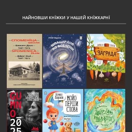
НАЙНОВШИ КНЇЖКИ У НАШЕЙ КНЇЖКАРНЇ