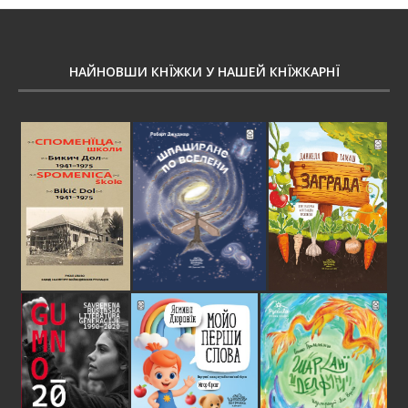
НАЙНОВШИ КНЇЖКИ У НАШЕЙ КНЇЖКАРНЇ