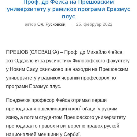
Проф. др Фейса на Прешовским
универзитету у рамикох програми Еразмус
плус
автор
Ол. Русковски
25. фебруар 2022
ПРЕШОВ (СЛОВАЦКА) – Проф. др Михайло Фейса,
зоз Оддзелєня за русинстику Филозофского факултету
у Новим Саду, хвильково ше находзи на Прешовским
универзитету у рамикох черанки професорох по
програми Еразмус плус.
Пондзелок професор Фейса отримал перши
преподаваня о деклинациї и кон`юґациї у руским
язику, а потим студентом Прешовского универзитету
преподавал о правох и витвореню правох рускей
националней меншини у Сербиї.