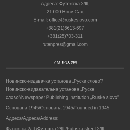
Адреса: Футожска 2/III,
21 000 Нови Сад
E-mail: office@ruskeslovo.com
+381(21)6613-697
+381(25)703-311
rutenpres@gmail.com
ИМПРЕСУМ
Новинско-издавачка установа „Руске слово”/
Новинско-видавательна установа „Руске
слово”/Newspaper Publishing Institution „Ruske slovo”
Основана 1945/Основана 1945/Founded in 1945
Адреса/Адреса/Address:
Футожска 2/III /Футошка 2/III /Futoska street 2/III