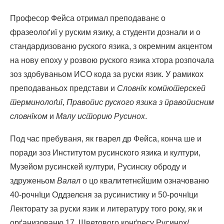
Професор Фейса отримал преподаванє о
фразеолоґиї у руским язику, а студенти дознали и о
стандардизованю руского язика, з окремним акцентом
на нову епоху у розвою руского язика хтора розпочала
зоз здобуваньом ИСО кода за руски язик. У рамикох
преподаваньох представи и
Словнїк компютерскей
терминолоґиї
,
Правопис руского язика з правописним
словнїком
и
Малу историю Русинох
.
Под час пребуваня, як гварел др Фейса, конча ше и
поради зоз Институтом русинского язика и култури,
Музейом русинскей култури, Русинску оброду и
здруженьом
Валал
о цо квалитетнєйшим означованю
40-рочнїци Оддзелєня за русинистику и 50-рочнїци
Лекторату за руски язик и литературу того року, як и
орґанизованю 17. Шветового конґресу Русинох/