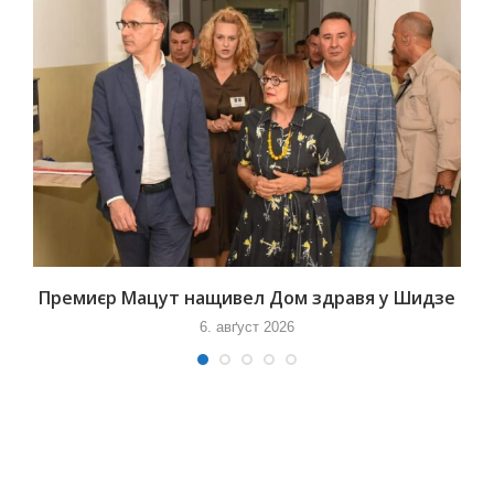
Премиєр Мацут нащивел Дом здравя у Шидзе
6. авґуст 2026