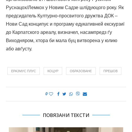
Руснацох/Лемкох у Новим Садзе шлїдуюцого року. Як
предсидатель Културно-просвитого дружтва ДОК –
Нови Сад конципує и програму едукативней екскурзиї
до Карпатского ареалу, визначел, насампредз ґу
Виходняром, хтора би мала буц витворена у юлию
або авґусту.
ЕРАЗМУС ПЛУС
КОЦУР
ОБРАЗОВАНЄ
ПРЕШОВ
0
ПОВЯЗАНИ ТЕКСТИ