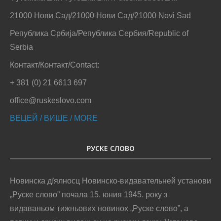
21000 Нови Сад/21000 Нови Сад/21000 Novi Sad
Република Србија/Република Сербия/Republic of
Serbia
Контакт/Контакт/Contact:
+ 381 (0) 21 6613 697
office@ruskeslovo.com
ВЕЦЕЙ / ВИШЕ / MORE
РУСКЕ СЛОВО
Новинска дїялносц Новинско-видавательней установи
„Руске слово” почала 15. юния 1945. року з
видаваньом тижньових новинох „Руске слово”, а