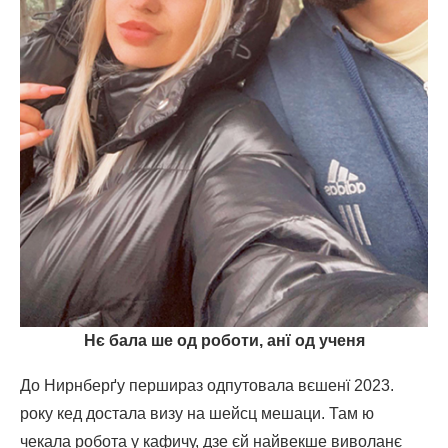
Нє бала ше од роботи, анї од ученя
До Нирнберґу першираз одпутовала вєшенї 2023.
року кед достала визу на шейсц мешаци. Там ю
чекала робота у кафичу, дзе єй найвекше виволанє