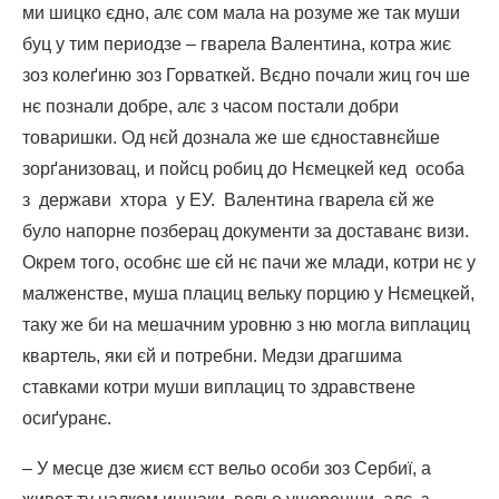
ми шицко єдно, алє сом мала на розуме же так муши
буц у тим периодзе – гварела Валентина, котра жиє
зоз колеґиню зоз Горваткей. Вєдно почали жиц гоч ше
нє познали добре, алє з часом постали добри
товаришки. Од нєй дознала же ше єдноставнєйше
зорґанизовац, и пойсц робиц до Нємецкей кед особа
з держави хтора у ЕУ. Валентина гварела єй же
було напорне позберац документи за доставанє визи.
Окрем того, особнє ше єй нє пачи же млади, котри нє у
малженстве, муша плациц вельку порцию у Нємецкей,
таку же би на мешачним уровню з ню могла виплациц
квартель, яки єй и потребни. Медзи драгшима
ставками котри муши виплациц то здравствене
осиґуранє.
– У месце дзе жиєм єст вельо особи зоз Сербиї, а