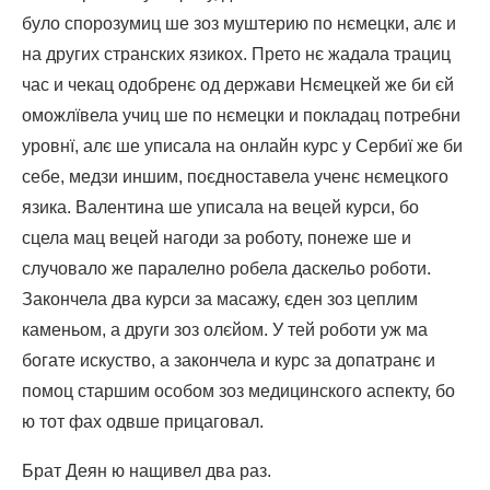
було спорозумиц ше зоз муштерию по нємецки, алє и
на других странских язикох. Прето нє жадала трациц
час и чекац одобренє од держави Нємецкей же би єй
оможлївела учиц ше по нємецки и покладац потребни
уровнї, алє ше уписала на онлайн курс у Сербиї же би
себе, медзи иншим, поєдноставела ученє нємецкого
язика. Валентина ше уписала на вецей курси, бо
сцела мац вецей нагоди за роботу, понеже ше и
случовало же паралелно робела даскельо роботи.
Закончела два курси за масажу, єден зоз цеплим
каменьом, а други зоз олєйом. У тей роботи уж ма
богате искуство, а закончела и курс за допатранє и
помоц старшим особом зоз медицинского аспекту, бо
ю тот фах одвше прицаговал.
Брат Деян ю нащивел два раз.