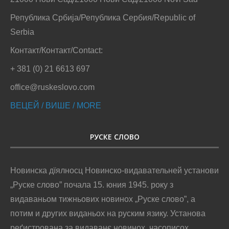
Република Србија/Република Сербия/Republic of
Serbia
Контакт/Контакт/Contact:
+ 381 (0) 21 6613 697
office@ruskeslovo.com
ВЕЦЕЙ / ВИШЕ / MORE
РУСКЕ СЛОВО
Новинска дїялносц Новинско-видавательней установи
„Руске слово” почала 15. юния 1945. року з
видаваньом тижньових новинох „Руске слово”, а
потим и других виданьох на руским язику. Установа
реґистрована за видаванє новинох, часописох,