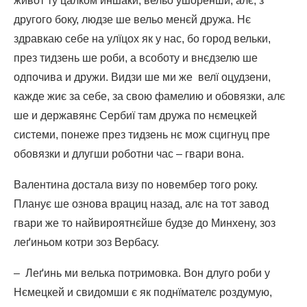
живот ту цалком иншаки, вельо ушоренши, алє, з
другого боку, людзе ше вельо менєй дружа. Нє
здравкаю себе на улїцох як у нас, бо город вельки,
през тидзень ше роби, а всоботу и внєдзелю ше
одпочива и дружи. Видзи ше ми же велї оцудзени,
кажде жиє за себе, за свою фамелию и обовязки, алє
ше и державянє Сербиї там дружа по нємецкей
системи, понеже през тидзень нє мож сцигнуц пре
обовязки и длугши роботни час – гвари вона.
Валентина достала визу по новембер того року.
Планує ше ознова врациц назад, алє на тот завод
гвари же то найвироятнєйше будзе до Минхену, зоз
леґиньом котри зоз Вербасу.
– Леґинь ми велька потримовка. Вон длуго роби у
Нємецкей и свидомши є як поднїмателє роздумую,