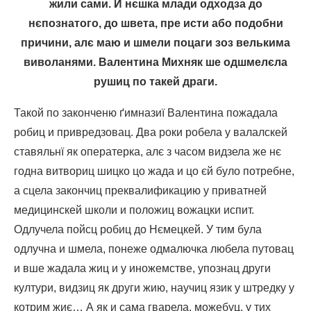
жили сами. И нєшка млади одходза до
нєпознатого, до швета, пре исти або подобни
причини, алє маю и шмели поцаги зоз велькима
виволанями. Валентина Михняк ше одшмелєла
рушиц по такей драги.
Такой по законченю ґимназиї Валентина пожадала
робиц и привредзовац. Два роки робела у валалскей
ставяльнї як оператерка, алє з часом видзела же нє
годна витвориц шицко цо жада и цо єй було потребне,
а сцела закончиц преквалификацию у приватней
медицинскей школи и положиц вожацки испит.
Одлучела пойсц робиц до Нємецкей. У тим була
одлучна и шмела, понеже одмалючка любела путовац
и вше жадала жиц и у иножемстве, упознац други
култури, видзиц як други жию, научиц язик у штредку у
котрим жиє… А як и сама гварела, можебуц, у тих