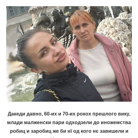
Дакеди давно, 60-их и 70-их рокох прешлого вику,
млади малженски пари одходзели до иножемства
робиц и заробиц же би нї од кого нє завишели и