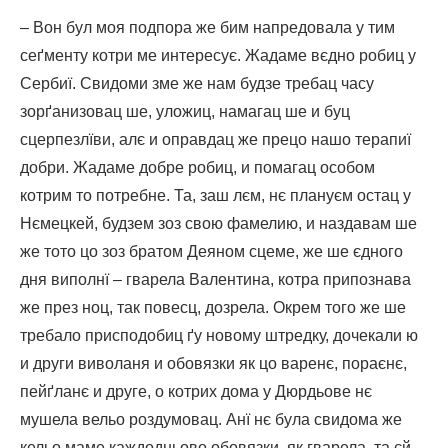
– Вон бул моя подпора же бим напредовала у тим
сеґменту котри ме интересує. Жадаме вєдно робиц у
Сербиї. Свидоми зме же нам будзе требац часу
зорґанизовац ше, уложиц, намагац ше и буц
сцерпезлїви, алє и оправдац же прецо нашо терапиї
добри. Жадаме добре робиц, и помагац особом
котрим то потребне. Та, заш лєм, нє плануєм остац у
Нємецкей, будзем зоз свою фамелию, и наздавам ше
же тото цо зоз братом Деяном сцеме, же ше єдного
дня виполнї – гварела Валентина, котра припознава
же през ноц, так повесц, дозрела. Окрем того же ше
требало присподобиц ґу новому штредку, дочекали ю
и други виволаня и обовязки як цо варенє, пораєнє,
пейґланє и друге, о котрих дома у Дюрдьове нє
мушела вельо роздумовац. Анї нє була свидома же
кельо маме каждодньово обовязки, як гварела, та єй