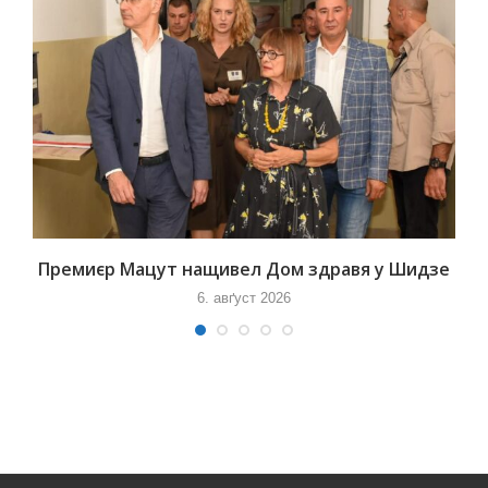
Премиєр Мацут нащивел Дом здравя у Шидзе
6. авґуст 2026