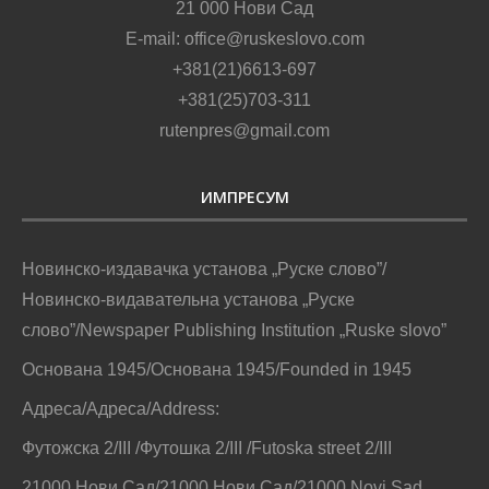
21 000 Нови Сад
E-mail: office@ruskeslovo.com
+381(21)6613-697
+381(25)703-311
rutenpres@gmail.com
ИМПРЕСУМ
Новинско-издавачка установа „Руске слово”/
Новинско-видавательна установа „Руске
слово”/Newspaper Publishing Institution „Ruske slovo”
Основана 1945/Основана 1945/Founded in 1945
Адреса/Адреса/Address:
Футожска 2/III /Футошка 2/III /Futoska street 2/III
21000 Нови Сад/21000 Нови Сад/21000 Novi Sad