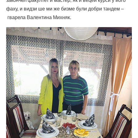
закончел факултет и мастер, як и вецей курси у його
фаху, и видзи ше ми же бизме були добри тандем –
гварела Валентина Михняк.