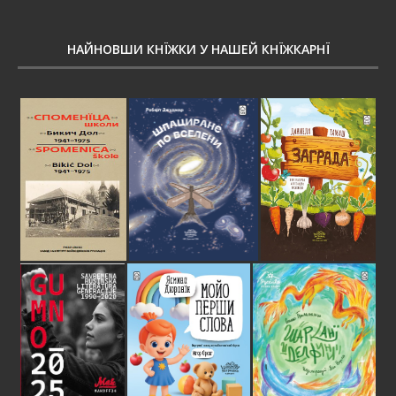
НАЙНОВШИ КНЇЖКИ У НАШЕЙ КНЇЖКАРНЇ