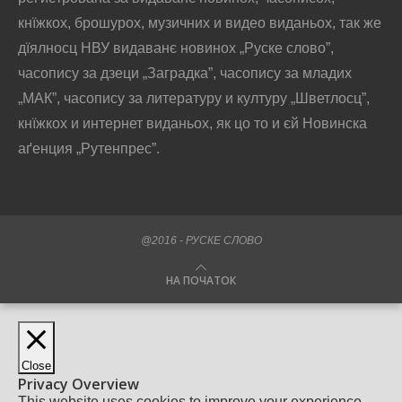
кнїжкох, брошурох, музичних и видео виданьох, так же
дїялносц НВУ видаванє новинох „Руске слово”,
часопису за дзеци „Заградка”, часопису за младих
„МАК”, часопису за литературу и културу „Шветлосц”,
кнїжкох и интернет виданьох, як цо то и єй Новинска
аґенция „Рутенпрес”.
@2016 - РУСКЕ СЛОВО
НА ПОЧАТОК
Close
Privacy Overview
This website uses cookies to improve your experience