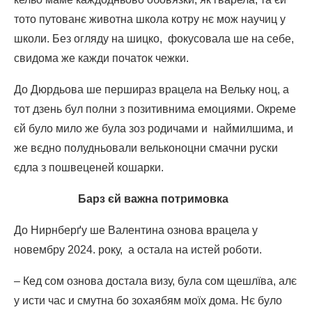
тото путованє животна школа котру нє мож научиц у
школи. Без огляду на шицко, фокусовала ше на себе,
свидома же кажди початок чежки.
До Дюрдьова ше першираз врацела на Вельку ноц, а
тот дзень бул полни з позитивнима емоциями. Окреме
єй було мило же була зоз родичами и наймилшима, и
же вєдно полудньовали вельконоцни смачни руски
єдла з пошвеценей кошарки.
Барз єй важна потримовка
До Нирнберґу ше Валентина ознова врацела у
новембру 2024. року, а остала на истей роботи.
– Кед сом ознова достала визу, була сом щешлїва, алє
у исти час и смутна бо зохаябям моїх дома. Нє було