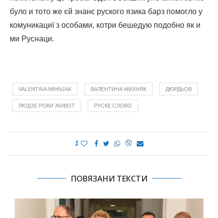
було и тото же єй знанє руского язика барз помогло у
комуникациї з особами, котри бешедую подобно як и
ми Руснаци.
VALENTINA MIHNJAK
ВАЛЕНТИНА МИХНЯК
ДЮРДЬОВ
ЛЮДЗЕ РОКИ ЖИВОТ
РУСКЕ СЛОВО
1
ПОВЯЗАНИ ТЕКСТИ