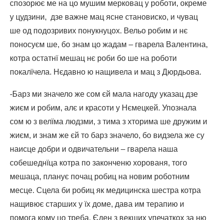
спозорює ме на цо мушим мерковац у роботи, окреме
у цудзини, дзе важне мац ясне становиско, и чувац
ше од подозривих понукнуцох. Вельо робим и нє
поносуєм ше, бо знам цо жадам – гварела Валентина,
котра остатнї мешац нє роби бо ше на роботи
покалїчела. Нєдавно ю нащивела и мац з Дюрдьова.
-Барз ми значело же сом єй мала нагоду указац дзе
жиєм и робим, алє и красоти у Нємецкей. Упознала
сом ю з велїма людзми, з тима з хторима ше дружим и
жиєм, и знам же єй то барз значело, бо видзела же су
наисце добри и одвичательни – гварела наша
собешеднїца котра по законченю хорованя, того
мешаца, планує почац робиц на новим роботним
месце. Сцела би робиц як медицинска шестра котра
нащивює старших у їх доме, дава им терапию и
помога кому цо треба. Єден з векших упечаткох за ню