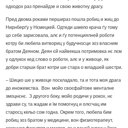
одходох раз пренайдзе и свою животну драгу.
Пред двома роками першираз пошла робиц и жиц до
Нирнберґу у Нємецкей. Одтеди шмело крача ґу тому
цо себе зарисовала, алє и ґу потенциялней роботи
котру би любела витвориц у будучносци зоз власним
братом Деяном. Деян єй найвекша потримовка нє лєм
у одлукох кед слово о роботи, алє и у живоце, як
добри старши брат котри ше стара о младшей шестри.
– Шицко ше у живоце поскладало, та и тота моя драга
до иножемства. Вон мойо своєфайтове менталне
змоцнєнє. З другого боку, мойо родичи у рокох, нє
здрави су, та жадам и їм помогнуц и олєгчац им
старосц кельо сом годна. Окрем того, любела бим
робиц зоз братом у медицини, вон физиотерапеут,