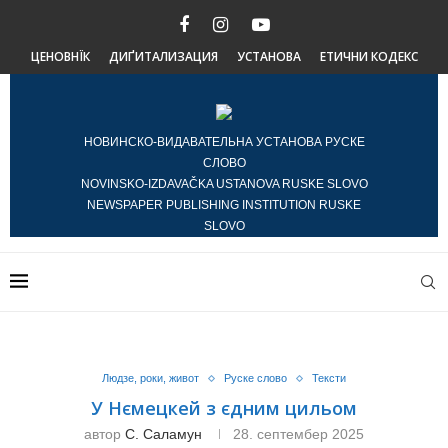
ЦЕНОВНЇК
ДИҐИТАЛИЗАЦИЯ
УСТАНОВА
ЕТИЧНИ КОДЕКС
НОВИНСКО-ВИДАВАТЕЛЬНА УСТАНОВА РУСКЕ
СЛОВО
NOVINSKO-IZDAVAČKA USTANOVA RUSKE SLOVO
NEWSPAPER PUBLISHING INSTITUTION RUSKE
SLOVO
Людзе, роки, живот
Руске слово
Тексти
У Нємецкей з єдним цильом
автор
С. Саламун
28. септембер 2025