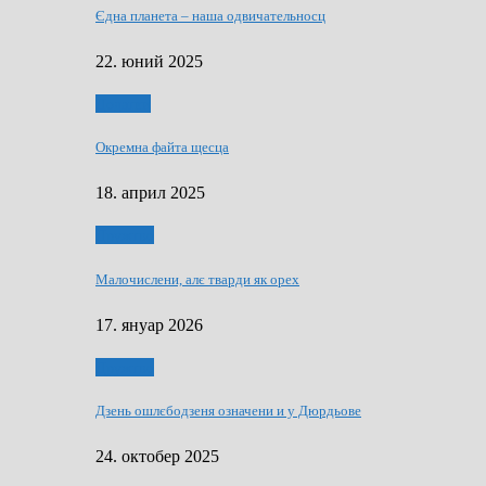
Єдна планета – наша одвичательносц
22. юний 2025
Додатки
Окремна файта щесца
18. април 2025
Дружтво
Малочислени, алє тварди як орех
17. януар 2026
Дружтво
Дзень ошлєбодзеня означени и у Дюрдьове
24. октобер 2025