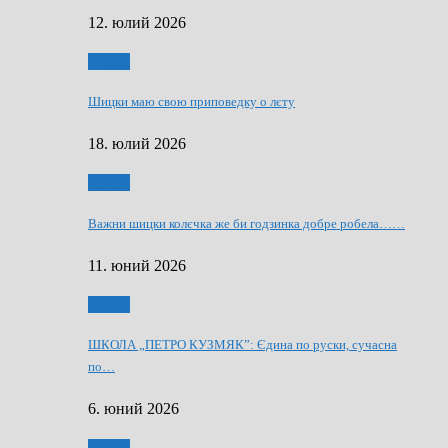
12. юлий 2026
Мозаїк
Шицки маю свою приповедку о лєту
18. юлий 2026
Мозаїк
Важни шицки колєчка же би годзинка добре робела……
11. юний 2026
Мозаїк
ШКОЛА „ПЕТРО КУЗМЯК”: Єдина по руски, сучасна
по…
6. юний 2026