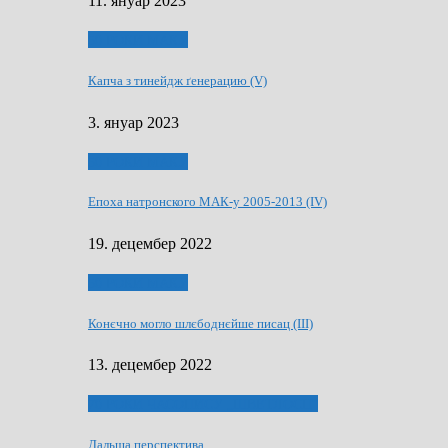
11. януар 2023
50 РОКИ МАКУ
Капча з тинейдж ґенерацию (V)
3. януар 2023
50 РОКИ МАКУ
Епоха натронского МАК-у 2005-2013 (IV)
19. децембер 2022
50 РОКИ МАКУ
Конєчно могло шлєбоднєйше писац (III)
13. децембер 2022
70 РОКИ ЧАСОПИСУ „ШВЕТЛОСЦ”
Дальша перспектива