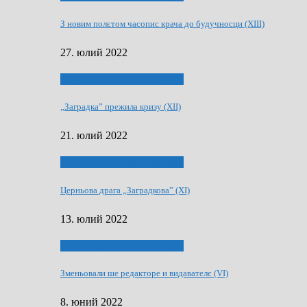
З новим полєтом часопис крача до будучносци (XIII)
27. юлий 2022
75-рочнїца часописа Заградка
„Заградка” прежила кризу (XII)
21. юлий 2022
75-рочнїца часописа Заградка
Церньова драга „Заградкова” (XI)
13. юлий 2022
75-рочнїца часописа Заградка
Зменьовали ше редакторе и видавателє (VI)
8. юний 2022