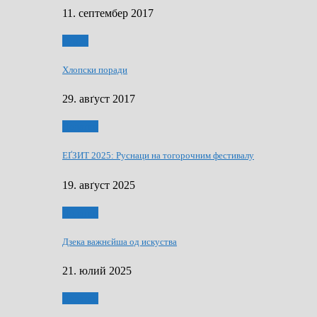
11. септембер 2017
Гумор
Хлопски поради
29. авґуст 2017
Додатки
ЕҐЗИТ 2025: Руснаци на тогорочним фестивалу
19. авґуст 2025
Додатки
Дзека важнєйша од искуства
21. юлий 2025
Додатки