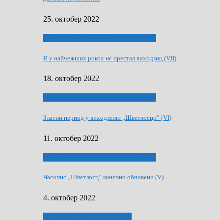
25. октобер 2022
70 РОКИ ЧАСОПИСУ „ШВЕТЛОСЦ”
И у найчежших рокох нє престал виходзиц (VII)
18. октобер 2022
70 РОКИ ЧАСОПИСУ „ШВЕТЛОСЦ”
Златни период у виходзеню „Шветлосци” (VI)
11. октобер 2022
70 РОКИ ЧАСОПИСУ „ШВЕТЛОСЦ”
Часопис „Шветлосц” конєчно обновени (V)
4. октобер 2022
75-рочнїца часописа Заградка