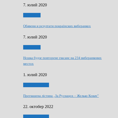
7. юлий 2020
Виберанки
Обявени и резултати покраїнских виберанкох
7. юлий 2020
Виберанки
Нєшка будзе повторене гласанє на 234 виберанкових
местох
1. юлий 2020
Виберанки 2022
Преглашена лїстина „За Руснацох – Желько Ковач”
22. октобер 2022
Виберанки 2022