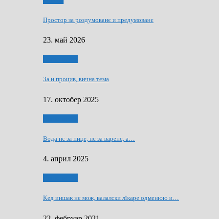
Мозаїк
Простор за роздумованє и предумованє
23. май 2026
Нашо места
За и процив, вична тема
17. октобер 2025
Нашо места
Вода нє за пице, нє за варeнє, a…
4. април 2025
Нашо места
Кед иншак нє мож, валалски лїкаре одменюю и…
22. фебруар 2021