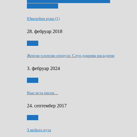
ҐУ 50. ДРАМСКОМУ МЕМОРИЯЛУ ПЕТРА
РИЗНИЧА ДЯДЇ
Ювилейни роки (1)
28. фебруар 2018
Гумор
Женско-хлопски спокуси: Слуп докрива насадзени
3. фебруар 2024
Гумор
Вше иста писня…
24. септембер 2017
Гумор
З мойого кута