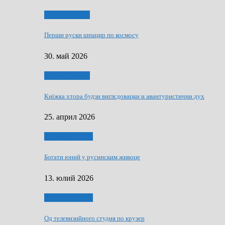
Руске словечко
Перши руски шпацир по космосу
30. май 2026
Руске словечко
Кнїжка хтора будзи виглєдовацки и авантуристични дух
25. април 2026
Руснаци и швет
Богати юний у русинским живоце
13. юлий 2026
Руснаци и швет
Од телевизийного студия по крузер