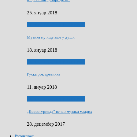
25. януар 2018
ЯК (НЄ) СКАПАЛ РОКЕНРОЛ
Музика му ище вше у души
18. януар 2018
ЯК (НЄ) СКАПАЛ РОКЕНРОЛ
Руска рок древянка
11. януар 2018
ЯК (НЄ) СКАПАЛ РОКЕНРОЛ
„Керестурияда” вечар музики младих
28. децембер 2017
Рутенпрес