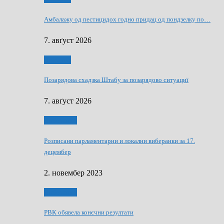
Амбалажу од пестицидох годно придац од пондзелку по…
7. авґуст 2026
Дружтво
Позарядова схадзка Штабу за позарядово ситуациї
7. авґуст 2026
Виберанки
Розписани парламентарни и локални виберанки за 17.
децембер
2. новембер 2023
Виберанки
РВК обявела конєчни резултати