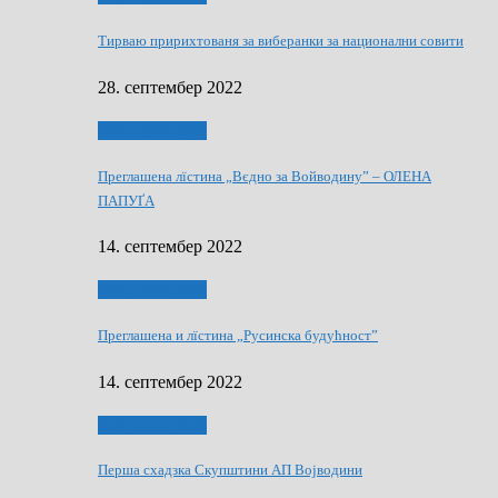
Тирваю пририхтованя за виберанки за национални совити
28. септембер 2022
Виберанки 2022
Преглашена лїстина „Вєдно за Войводину” – ОЛЕНА
ПАПУҐА
14. септембер 2022
Виберанки 2022
Преглашена и лїстина „Русинска будућност”
14. септембер 2022
Виберанки 2023
Перша схадзка Скупштини АП Војводини