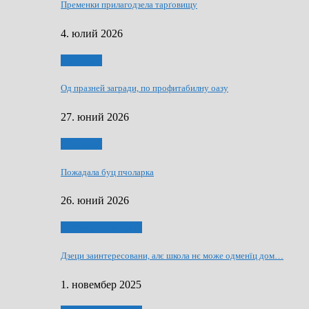
Пременки прилагодзела тарґовищу
4. юлий 2026
Економия
Од празней загради, по профитабилну оазу
27. юний 2026
Економия
Пожадала буц пчоларка
26. юний 2026
Култура и просвита
Дзеци заинтересовани, алє школа нє може одменїц дом…
1. новембер 2025