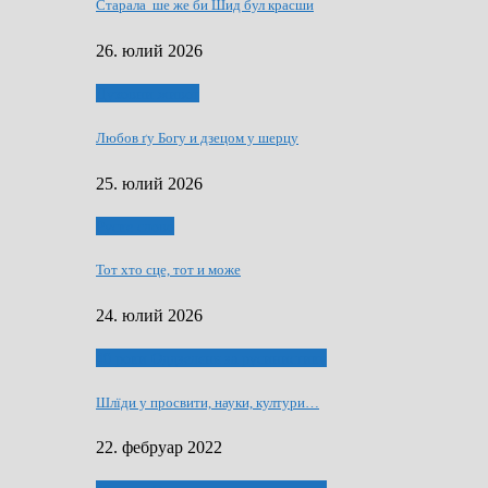
Старала ше же би Шид бул красши
26. юлий 2026
Духовни живот
Любов ґу Богу и дзецом у шерцу
25. юлий 2026
Руске слово
Тот хто сце, тот и може
24. юлий 2026
40 роки Оддзелєня за русинистику
Шлїди у просвити, науки, култури…
22. фебруар 2022