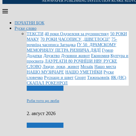
NEWSPAPER PUBLISHING INSTITUTION RUSKE SLOV
ПОЧАТНИ БОК
Руске слово
ТЕКСТИ
40 роки Оддзелєня за русинистику
50 РОКИ
МАКУ
70 РОКИ ЧАСОПИСУ „ШВЕТЛОСЦ”
75-
рочнїца часописа Заградка
ҐУ 50. ДРАМСКОМУ
МЕМОРИЯЛУ ПЕТРА РИЗНИЧА ДЯДЇ
Гумор
Додатки
Дружтво
Духовни живот
Економия
Култура и
просвита
ЛАУРЕАТИ 80 РОЧНЇЦИ НВУ РУСКЕ
СЛОВО
Людзе, роки, живот
Мозаїк
Нашо места
НАШО МУЗИЧАРЕ
НАШО УМЕТНЇКИ
Руске
словечко
Руснаци и швет
Спорт
Тижньовнїк
ЯК (НЄ)
СКАПАЛ РОКЕНРОЛ
Людзе, роки, живот
Роби тото цо люби
2. авґуст 2026
Людзе, роки, живот