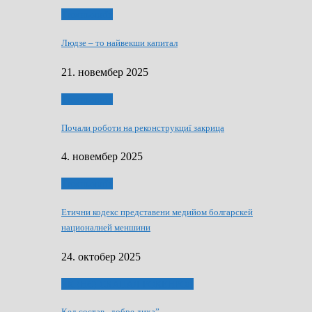
Тижньовнїк
Людзе – то найвекши капитал
21. новембер 2025
Тижньовнїк
Почали роботи на реконструкциї закрица
4. новембер 2025
Тижньовнїк
Етични кодекс представени медийом болгарскей
националней меншини
24. октобер 2025
ЯК (НЄ) СКАПАЛ РОКЕНРОЛ
Кед состав „добре диха”