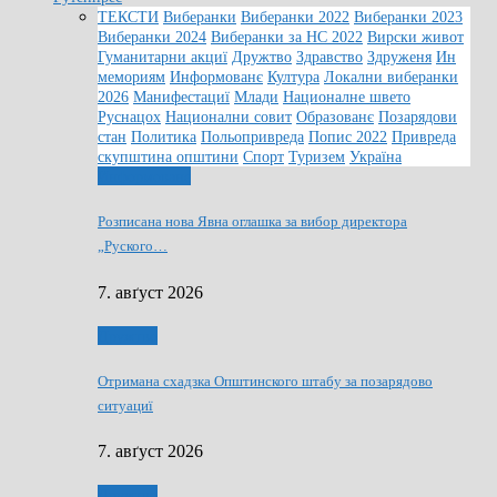
ТЕКСТИ
Виберанки
Виберанки 2022
Виберанки 2023
Виберанки 2024
Виберанки за НС 2022
Вирски живот
Гуманитарни акциї
Дружтво
Здравство
Здруженя
Ин
мемориям
Информованє
Култура
Локални виберанки
2026
Манифестациї
Млади
Националне швето
Руснацох
Национални совит
Образованє
Позарядови
стан
Политика
Польопривреда
Попис 2022
Привреда
скупштина општини
Спорт
Туризем
Україна
Информованє
Розписана нова Явна оглашка за вибор директора
„Руского…
7. авґуст 2026
Дружтво
Отримана схадзка Општинского штабу за позарядово
ситуациї
7. авґуст 2026
Дружтво