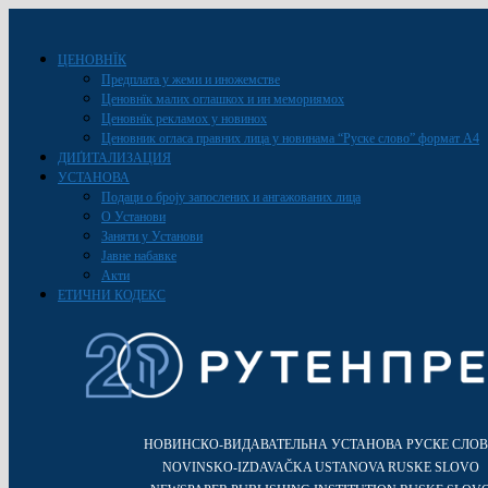
ЦЕНОВНЇК
Предплата у жеми и иножемстве
Ценовнїк малих оглашкох и ин мемориямох
Ценовнїк рекламох у новинох
Ценовник огласа правних лица у новинама “Руске слово” формат A4
ДИҐИТАЛИЗАЦИЯ
УСТАНОВА
Подаци о броју запослених и ангажованих лица
О Установи
Заняти у Установи
Јавне набавке
Акти
ЕТИЧНИ КОДЕКС
НОВИНСКО-ВИДАВАТЕЛЬНА УСТАНОВА РУСКЕ СЛО
NOVINSKO-IZDAVAČKA USTANOVA RUSKE SLOVO