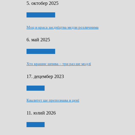
5. октобер 2025
Духовни живот
Моц и краса заєднїцтва медзи розличнима
6. май 2025
Духовни живот
Хто крашнє шпива – три раз ше модлї
17. децембер 2023
Економия
Квалитет ше препознава и ценї
11. юлий 2026
Економия