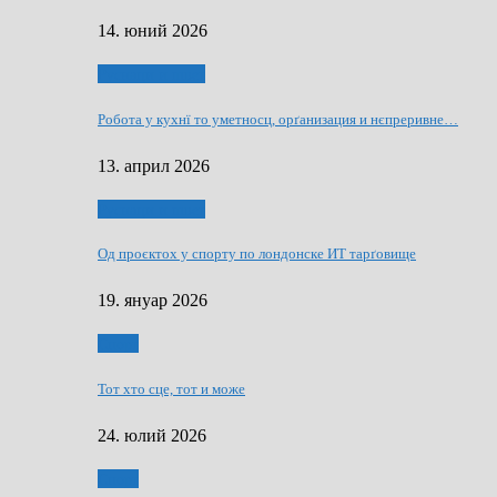
14. юний 2026
Руснаци и швет
Робота у кухнї то уметносц, орґанизация и нєпреривне…
13. април 2026
Руснаци и швет
Од проєктох у спорту по лондонске ИТ тарґовище
19. януар 2026
Спорт
Тот хто сце, тот и може
24. юлий 2026
Спорт