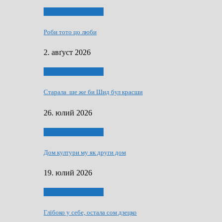
Людзе, роки, живот
Роби тото цо люби
2. авґуст 2026
Людзе, роки, живот
Старала ше же би Шид бул красши
26. юлий 2026
Людзе, роки, живот
Дом култури му як други дом
19. юлий 2026
Людзе, роки, живот
Глїбоко у себе, остала сом дзецко