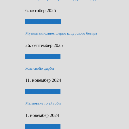
6. октобер 2025
НАШО МУЗИЧАРЕ
Музика виполнює шерцо коцурского бетяра
26. септембер 2025
НАШО УМЕТНЇКИ
Жиє свойо фарби
11. новембер 2024
НАШО УМЕТНЇКИ
Мальованє то єй гоби
1. новембер 2024
НАШО УМЕТНЇКИ