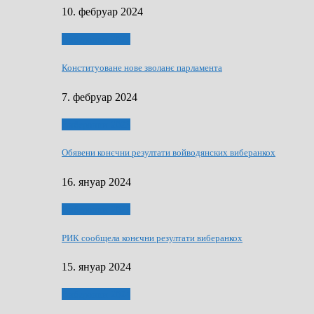
10. фебруар 2024
Виберанки 2023
Конституоване нове зволанє парламентa
7. фебруар 2024
Виберанки 2023
Обявени конєчни резултати войводянских виберанкох
16. януар 2024
Виберанки 2023
РИК сообщела конєчни резултати виберанкох
15. януар 2024
Виберанки 2024