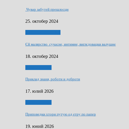
Чувар забутей прешлосци
25. октобер 2024
НАШО УМЕТНЇКИ
Єй малярство сучасне, интимне, виглєдовацки валушне
18. октобер 2024
Руске словечко
Приклад знаня, роботи и доброти
17. юлий 2026
Руске словечко
Приповедки хтори путую од етру по папер
19. юний 2026