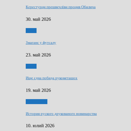
Керестурци прешвечлїви процив Обилича
30. май 2026
Спорт
Змаганє у футсалу
23. май 2026
Спорт
Ище єдна побида рукометашох
19. май 2026
Тижньовнїк
История руского друкованого новинарства
10. юлий 2026