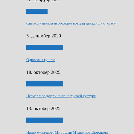
Нашо места
Символу валала нєобходне врациц дакедишню красу
5. децембер 2020
НАШО МУЗИЧАРЕ
Одросла з гушлю
18. октобер 2025
НАШО МУЗИЧАРЕ
Нєзмерлїве доприношенє рускей култури
13. октобер 2025
НАШО МУЗИЧАРЕ
Нашо музичаре: Мирослав Мудри зоз Дюрдьова