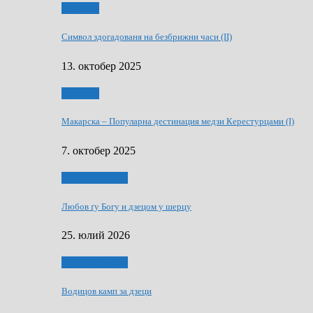
Дружтво
Символ здогадованя на безбрижни часи (II)
13. октобер 2025
Дружтво
Макарскa – Популарна дестинация медзи Керестурцами (I)
7. октобер 2025
Духовни живот
Любов ґу Богу и дзецом у шерцу
25. юлий 2026
Духовни живот
Водицов камп за дзеци