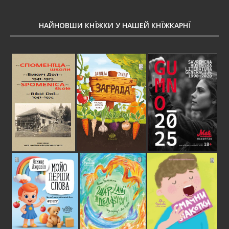
НАЙНОВШИ КНЇЖКИ У НАШЕЙ КНЇЖКАРНЇ