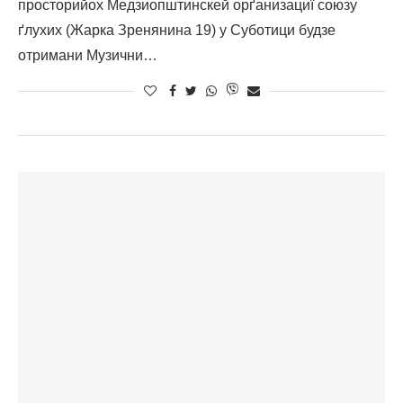
просторийох Медзиопштинскей орґанизациї союзу
ґлухих (Жарка Зренянина 19) у Суботици будзе
отримани Музични…