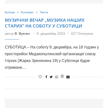
Култура
Рутенпрес
Тексти
МУЗИЧНИ ВЕЧАР „МУЗИКА НАШИХ
СТАРИХ” НА СОБОТУ У СУБОТИЦИ
автор
В. Вуячич
8. децембер 2023
427 Опатрене
СУБОТИЦА – На соботу 9. децембра, на 18 ґодзин у
просторийох Медзиопштинскей орґанизациї союзу
ґлухих (Жарка Зренянина 19) у Суботици будзе
отримани…