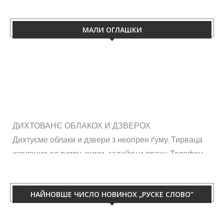
МАЛИ ОГЛАШКИ
ДИХТОВАНЄ ОБЛАКОХ И ДЗВЕРОХ
Дихтуєме облаки и дзвери з неопрен ґуму. Тирваца
изолация од витру, жими, галайку и праху. Телефон
060/50-88-433.
НАЙНОВШЕ ЧИСЛО НОВИНОХ „РУСКЕ СЛОВО”