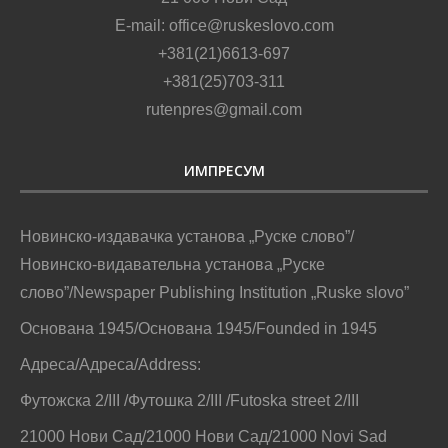
E-mail: office@ruskeslovo.com
+381(21)6613-697
+381(25)703-311
rutenpres@gmail.com
ИМПРЕСУМ
Новинско-издавачка установа „Руске слово”/
Новинско-видавательна установа „Руске
слово”/Newspaper Publishing Institution „Ruske slovo”
Основана 1945/Основана 1945/Founded in 1945
Адреса/Адреса/Address:
Футожска 2/III /Футошка 2/III /Futoska street 2/III
21000 Нови Сад/21000 Нови Сад/21000 Novi Sad