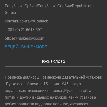
Република Србија/Република Сербия/Republic of
Serbia
Контакт/Контакт/Contact:
+ 381 (0) 21 6613 697
office@ruskeslovo.com
ВЕЦЕЙ / ВИШЕ / MORE
РУСКЕ СЛОВО
Новинска дїялносц Новинско-видавательней установи
„Руске слово” почала 15. юния 1945. року з
видаваньом тижньових новинох „Руске слово”, а
потим и других виданьох на руским язику. Установа
реґистрована за видаванє новинох, часописох,