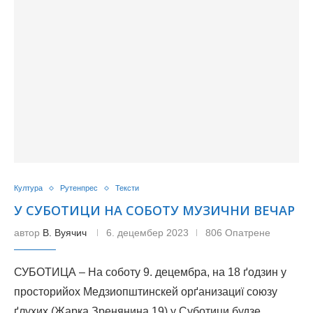
Култура
Рутенпрес
Тексти
У СУБОТИЦИ НА СОБОТУ МУЗИЧНИ ВЕЧАР
автор
В. Вуячич
6. децембер 2023
806 Опатрене
СУБОТИЦА – На соботу 9. децембра, на 18 ґодзин у
просторийох Медзиопштинскей орґанизациї союзу
ґлухих (Жарка Зренянина 19) у Суботици будзе