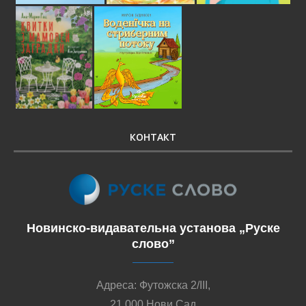
КОНТАКТ
Новинско-видавательна установа „Руске
слово”
Адреса: Футожска 2/III,
21 000 Нови Сад