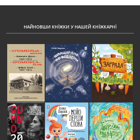
НАЙНОВШИ КНЇЖКИ У НАШЕЙ КНЇЖКАРНЇ