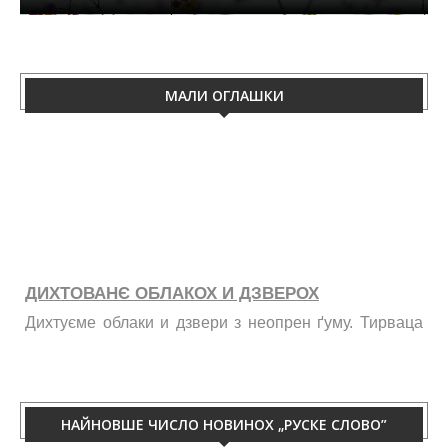
МАЛИ ОГЛАШКИ
ДИХТОВАНЄ ОБЛАКОХ И ДЗВЕРОХ
Дихтуєме облаки и дзвери з неопрен ґуму. Тирваца
изолация од витру, жими, галайку и праху. Телефон
060/50-88-433.
НАЙНОВШЕ ЧИСЛО НОВИНОХ „РУСКЕ СЛОВО”