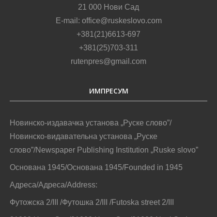
21 000 Нови Сад
E-mail: office@ruskeslovo.com
+381(21)6613-697
+381(25)703-311
rutenpres@gmail.com
ИМПРЕСУМ
Новинско-издавачка установа „Руске слово”/
Новинско-видавательна установа „Руске
слово”/Newspaper Publishing Institution „Ruske slovo”
Основана 1945/Основана 1945/Founded in 1945
Адреса/Адреса/Address:
Футожска 2/III /Футошка 2/III /Futoska street 2/III