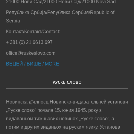
21000 Нови Сад/21000 Нови Сад/21000 Novi Sad
Република Србија/Република Сербия/Republic of
Serbia
Контакт/Контакт/Contact:
+ 381 (0) 21 6613 697
office@ruskeslovo.com
ВЕЦЕЙ / ВИШЕ / MORE
РУСКЕ СЛОВО
Новинска дїялносц Новинско-видавательней установи
„Руске слово” почала 15. юния 1945. року з
видаваньом тижньових новинох „Руске слово”, а
потим и других виданьох на руским язику. Установа