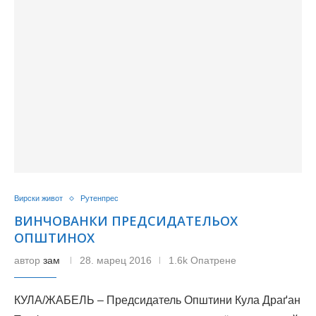
Вирски живот
Рутенпрес
ВИНЧОВАНКИ ПРЕДСИДАТЕЛЬОХ
ОПШТИНОХ
автор
зам
28. марец 2016
1.6k Опатрене
КУЛА/ЖАБЕЛЬ – Предсидатель Општини Кула Драґан