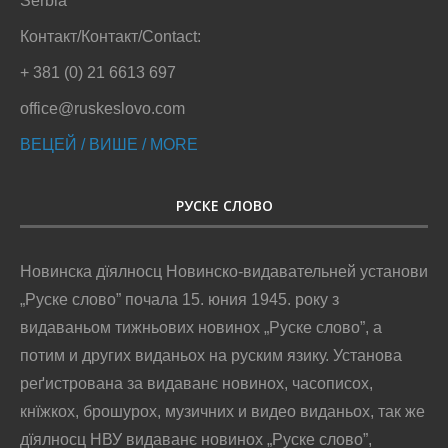
Serbia
Контакт/Контакт/Contact:
+ 381 (0) 21 6613 697
office@ruskeslovo.com
ВЕЦЕЙ / ВИШЕ / MORE
РУСКЕ СЛОВО
Новинска дїялносц Новинско-видавательней установи
„Руске слово” почала 15. юния 1945. року з
видаваньом тижньових новинох „Руске слово”, а
потим и других виданьох на руским язику. Установа
реґистрована за видаванє новинох, часописох,
кнїжкох, брошурох, музичних и видео виданьох, так же
дїялносц НВУ видаванє новинох „Руске слово”,