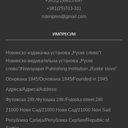
+381(21)6613-697
+381(25)703-311
rutenpres@gmail.com
ИМПРЕСУМ
Новинско-издавачка установа „Руске слово”/
Новинско-видавательна установа „Руске
слово”/Newspaper Publishing Institution „Ruske slovo”
Основана 1945/Основана 1945/Founded in 1945
Адреса/Адреса/Address:
Футожска 2/III /Футошка 2/III /Futoska street 2/III
21000 Нови Сад/21000 Нови Сад/21000 Novi Sad
Република Србија/Република Сербия/Republic of