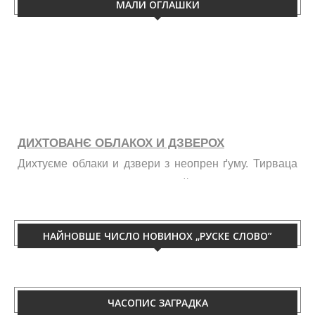
МАЛИ ОГЛАШКИ
ДИХТОВАНЄ ОБЛАКОХ И ДЗВЕРОХ
Дихтуєме облаки и дзвери з неопрен ґуму. Тирваца
изолация од витру, жими, галайку и праху. Телефон
060/50-88-433.
НАЙНОВШЕ ЧИСЛО НОВИНОХ „РУСКЕ СЛОВО”
ЧАСОПИС ЗАГРАДКА