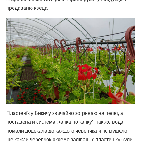
предаваню квеца.
Пластенїк у Бикичу звичайно зогриваю на пелет, а
поставена и система „капка по капку”, так же вода
помали доцекала до каждого черепчка и нє мушело
ше кажди черепчок окреме залївац. У пластенїку були