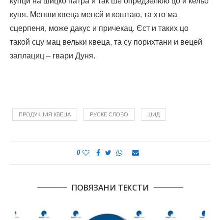
купци на шицко патра и так ше опредзелюю цо и кельо
купя. Менши квеца менєй и коштаю, та хто ма
сцерпеня, може дакус и причекац. Єст и таких цо
такой сцу мац вельки квеца, та су порихтани и вецей
заплациц – гвари Дуня.
ПРОДУКЦИЯ КВЕЦА
РУСКЕ СЛОВО
ШИД
0
ПОВЯЗАНИ ТЕКСТИ