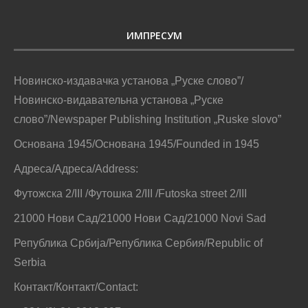
ИМПРЕСУМ
Новинско-издавачка установа „Руске слово”/
Новинско-видавательна установа „Руске
слово”/Newspaper Publishing Institution „Ruske slovo”
Основана 1945/Основана 1945/Founded in 1945
Адреса/Адреса/Address:
Футожска 2/III /Футошка 2/III /Futoska street 2/III
21000 Нови Сад/21000 Нови Сад/21000 Novi Sad
Република Србија/Република Сербия/Republic of
Serbia
Контакт/Контакт/Contact: