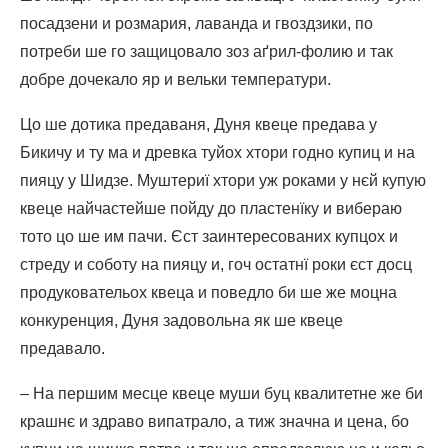
посадзени и розмария, лаванда и гвоздзики, по
потреби ше го защицовало зоз аґрил-фолию и так
добре дочекало яр и вельки температури.
Цо ше дотика предаваня, Дуня квеце предава у
Бикичу и ту ма и древка туйох хтори годно купиц и на
пияцу у Шидзе. Муштериї хтори уж роками у нєй купую
квеце найчастейше пойду до пластенїку и вибераю
тото цо ше им пачи. Єст заинтересованих купцох и
стреду и соботу на пияцу и, гоч остатнї роки єст досц
продуковательох квеца и поведло би ше же моцна
конкуренция, Дуня задовольна як ше квеце
предавало.
– На першим месце квеце муши буц квалитетне же би
крашнє и здраво випатрало, а тиж значна и цена, бо