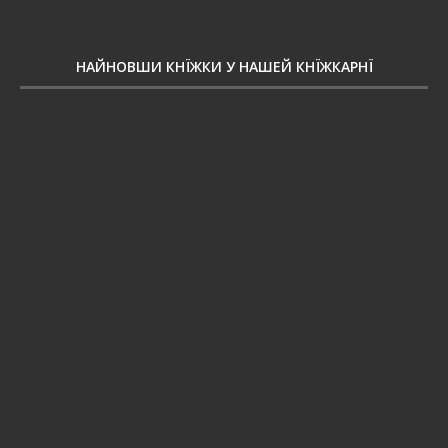
НАЙНОВШИ КНЇЖКИ У НАШЕЙ КНЇЖКАРНЇ