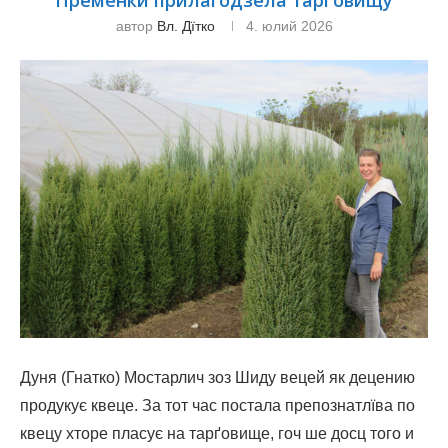
Пременки прилагодзела тарґовищу
автор
Вл. Дїтко
4. юлий 2026
Дуня (Гнатко) Мостарлич зоз Шиду вецей як децению
продукує квеце. За тот час постала препознатлїва по
квецу хторе пласує на тарґовище, гоч ше досц того и