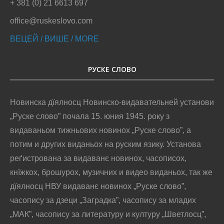
+ 381 (0) 21 6613 697
office@ruskeslovo.com
ВЕЦЕЙ / ВИШЕ / MORE
РУСКЕ СЛОВО
Новинска дїялносц Новинско-видавательней установи
„Руске слово” почала 15. юния 1945. року з
видаваньом тижньових новинох „Руске слово”, а
потим и других виданьох на руским язику. Установа
реґистрована за видаванє новинох, часописох,
кнїжкох, брошурох, музичних и видео виданьох, так же
дїялносц НВУ видаванє новинох „Руске слово”,
часопису за дзеци „Заградка”, часопису за младих
„МАК”, часопису за литературу и културу „Шветлосц”,