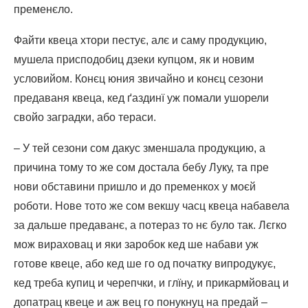
пременєло.
Файти квеца хтори пестує, алє и саму продукцию,
мушела присподобиц дзеки купцом, як и новим
условийом. Конєц юния звичайно и конєц сезони
предаваня квеца, кед ґаздинї уж помали ушорели
свойо заградки, або тераси.
– У тей сезони сом дакус зменшала продукцию, а
причина тому то же сом достала бебу Луку, та пре
нови обставини пришло и до пременкох у моєй
роботи. Нове тото же сом векшу часц квеца набавела
за дальше предаванє, а потераз то нє було так. Лєгко
мож вираховац и яки заробок кед ше набави уж
готове квеце, або кед ше го од початку випродукує,
кед треба купиц и черепчки, и глїну, и прикармйовац и
допатрац квеце и аж вец го понукнуц на предай –