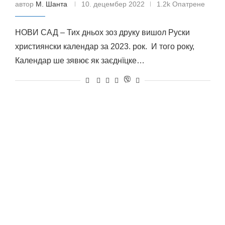
автор
М. Шанта
10. децембер 2022
1.2k Опатрене
НОВИ САД – Тих дньох зоз друку вишол Руски
християнски календар за 2023. рок. И того року,
Календар ше зявює як заєднїцке…