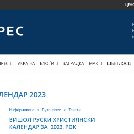
ЦЕН
ПРЕС
УКРАЇНА
БЛОҐИ
ЗАГРАДКА
МАK
ШВЕТЛОСЦ
ЛЕНДАР 2023
Информованє
Рутенпрес
Тексти
ВИШОЛ РУСКИ ХРИСТИЯНСКИ
КАЛЕНДАР ЗА 2023. РОК