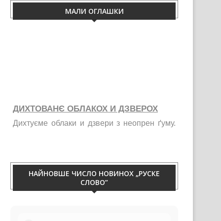
МАЛИ ОГЛАШКИ
ДИХТОВАНЄ ОБЛАКОХ И ДЗВЕРОХ
Дихтуєме облаки и дзвери з неопрен ґуму.
Тирваца изолация од витру, жими, галайку и
праху. Телефон 060/50-88-433.
НАЙНОВШЕ ЧИСЛО НОВИНОХ „РУСКЕ
СЛОВО”