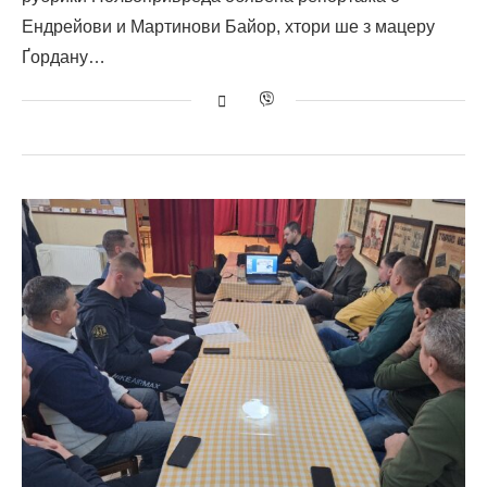
Ендрейови и Мартинови Байор, хтори ше з мацеру
Ґордану…