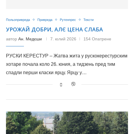
Польопривреда
Привреда
Рутенпрес
Тексти
УРОЖАЙ ДОБРИ, АЛЄ ЦЕНА СЛАБА
автор
Ан. Медєши
7. юлий 2026
154 Опатрене
РУСКИ КЕРЕСТУР – Жатва жита у рускокерестурским
хотаре почала коло 26. юния, а тидзень пред тим
спадли перши класки ярцу. Ярцу у…