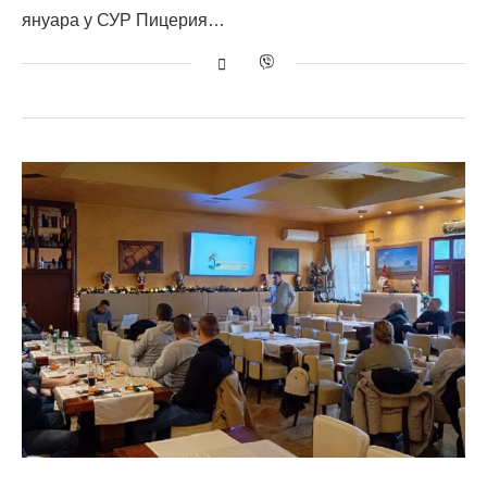
януара у СУР Пицерия…