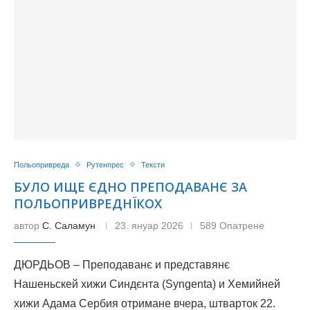
Польопривреда
Рутенпрес
Тексти
БУЛО ИЩЕ ЄДНО ПРЕПОДАВАНЄ ЗА
ПОЛЬОПРИВРЕДНЇКОХ
автор
С. Саламун
23. януар 2026
589 Опатрене
ДЮРДЬОВ – Преподаванє и представянє
Нашеньскей хижи Синдєнта (Syngenta) и Хемийней
хижи Адама Сербия отримане вчера, штварток 22.