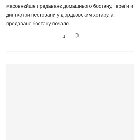
масовнєйше предаванє домашнього бостану, ґереґи и
динї котри пестовани у дюрдьовским хотару, а
предаванє бостану почало…