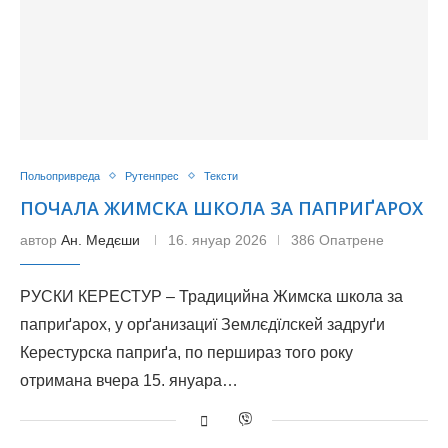
Польопривреда
Рутенпрес
Тексти
ПОЧАЛА ЖИМСКА ШКОЛА ЗА ПАПРИҐАРОХ
автор
Ан. Медєши
16. януар 2026
386 Опатрене
РУСКИ КЕРЕСТУР – Традицийна Жимска школа за
паприґарох, у орґанизациї Землєдїлскей задруґи
Керестурска паприґа, по першираз того року
отримана вчера 15. януара…