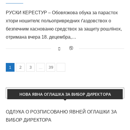
РУСКИ КЕРЕСТУР – Обовязкова обука за парастох
хтори ношителє польопривредних ґаздовствох о
безпечним хаснованю средствох за защиту рошлїнох,
отримана вчера 18. децембра,…
2
3
39
1
…
НОВА ЯВНА ОГЛАШКА ЗА ВИБОР ДИРЕКТОРА
ОДЛУКА О РОЗПИСОВАНЮ ЯВНЕЙ ОГЛАШКИ ЗА
ВИБОР ДИРЕКТОРА