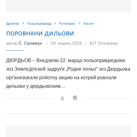
Дружтво
Польопривреда
Рутенпрес
Тексти
ПОРОВНАНИ ДИЛЬОВИ
автор
С. Саламун
24. марец 2026
427 Опатрене
ДЮРДЬОВ – Внєдзелю 22. марца польопривреднїки
зоз Землєдїлскей задруґи „Родне польо” зоз Дюрдьова
орґанизовали роботну акцию на котрей ровнали
дильови у дюрдьовским…