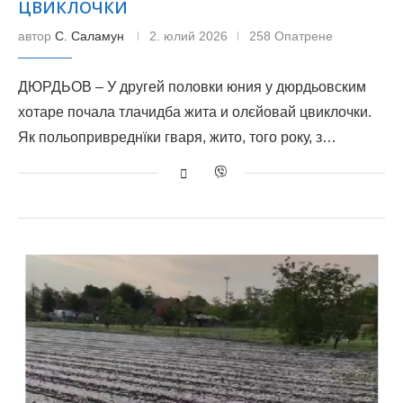
ЦВИКЛОЧКИ
автор
С. Саламун
2. юлий 2026
258 Опатрене
ДЮРДЬОВ – У другей половки юния у дюрдьовским
хотаре почала тлачидба жита и олєйовай цвиклочки.
Як польопривреднїки гваря, жито, того року, з…