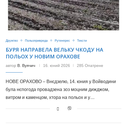
Дружтво
Польопривреда
Рутенпрес
Тексти
БУРЯ НАПРАВЕЛА ВЕЛЬКУ ЧКОДУ НА
ПОЛЬОХ У НОВИМ ОРАХОВЕ
автор
В. Вуячич
16. юний 2026
285 Опатрене
НОВЕ ОРАХОВО – Внєдзелю, 14. юния у Войводини
була нєпогода провадзена зоз моцним дижджом,
витром и каменцом, хтора на польох и у…