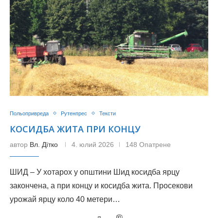
Польопривреда
Рутенпрес
Тексти
КОСИДБА ЖИТА ПРИ КОНЦУ
автор
Вл. Дїтко
4. юлий 2026
148 Опатрене
ШИД – У хотарох у општини Шид косидба ярцу
закончена, а при концу и косидба жита. Просекови
урожай ярцу коло 40 метери…