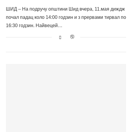
ШИД – На подручу општини Шид вчера, 11.мая диждж
почал падац коло 14:00 годзин и з прервами тирвал по
16:30 годзин. Найвецей…