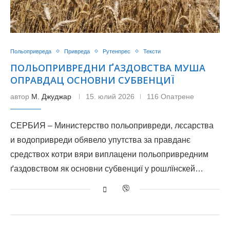
Польопривреда
Привреда
Рутенпрес
Тексти
ПОЛЬОПРИВРЕДНИ ҐАЗДОВСТВА МУША
ОПРАВДАЦ ОСНОВНИ СУБВЕНЦИЇ
автор
М. Джуджар
15. юлий 2026
116 Опатрене
СЕРБИЯ – Министерство польопривреди, лєсарства
и водопривреди обявело упутства за правданє
средствох котри вяри виплацени польопривредним
ґаздовством як основни субвенциї у рошлїнскей…