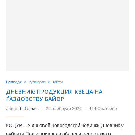
Привреда
Рутенпрес
Тексти
ДНЕВНИК: ПРОДУКЦИЯ КВЕЦА НА
ҐАЗДОВСТВУ БАЙОР
автор
В. Вуячич
20. фебруар 2026
444 Опатрене
КОЦУР – У дньовей новосадскей новинки Дневник у
рубрики Польопривреда обявена репортажа о