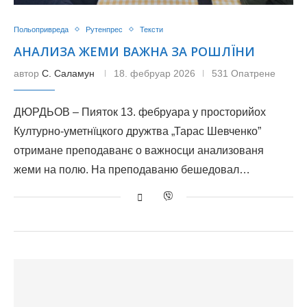
Польопривреда
Рутенпрес
Тексти
АНАЛИЗА ЖЕМИ ВАЖНА ЗА РОШЛЇНИ
автор
С. Саламун
18. фебруар 2026
531 Опатрене
ДЮРДЬОВ – Пияток 13. фебруара у просторийох
Културно-уметнїцкого дружтва „Тарас Шевченко”
отримане преподаванє о важносци анализованя
жеми на полю. На преподаваню бешедовал…