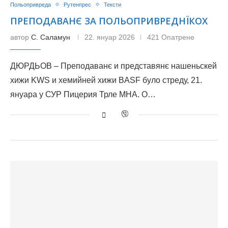
Польопривреда
Рутенпрес
Тексти
ПРЕПОДАВАНЄ ЗА ПОЛЬОПРИВРЕДНЇКОХ
автор
С. Саламун
22. януар 2026
421 Опатрене
ДЮРДЬОВ – Преподаванє и представянє нашеньскей
хижи KWS и хемийней хижи BASF було стреду, 21.
януара у СУР Пицерия Трле МНА. О…