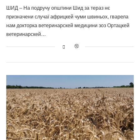
ШИД – На подручу општини Шид за тераз нє
призначени случаї африцкей чуми швиньох, гварела
нам докторка ветеринарскей медицини зоз Ортацкей
ветеринарскей…