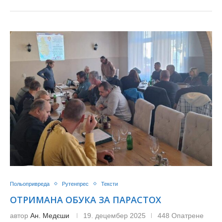
Польопривреда
Рутенпрес
Тексти
ОТРИМАНА ОБУКА ЗА ПАРАСТОХ
автор
Ан. Медєши
19. децембер 2025
448 Опатрене