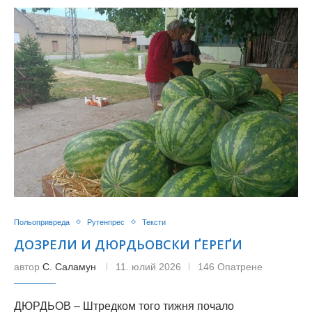
Польопривреда
Рутенпрес
Тексти
ДОЗРЕЛИ И ДЮРДЬОВСКИ ҐЕРЕҐИ
автор
С. Саламун
11. юлий 2026
146 Опатрене
ДЮРДЬОВ – Штредком того тижня почало