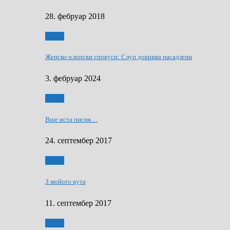
28. фебруар 2018
Гумор
Женско-хлопски спокуси: Слуп докрива насадзени
3. фебруар 2024
Гумор
Вше иста писня…
24. септембер 2017
Гумор
З мойого кута
11. септембер 2017
Гумор