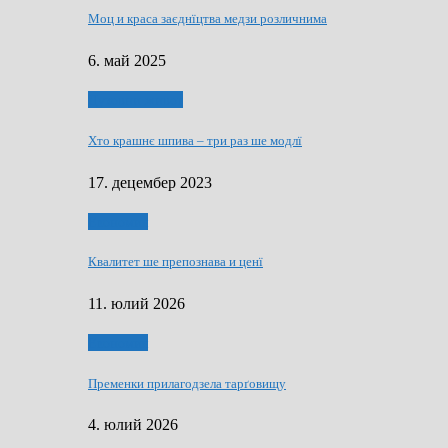
Моц и краса заєднїцтва медзи розличнима
6. май 2025
Духовни живот
Хто крашнє шпива – три раз ше модлї
17. децембер 2023
Економия
Квалитет ше препознава и ценї
11. юлий 2026
Економия
Пременки прилагодзела тарґовищу
4. юлий 2026