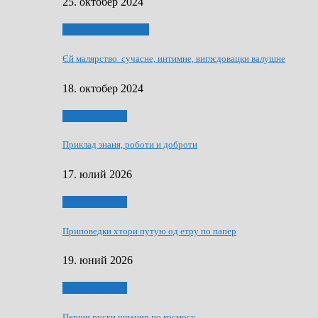
25. октобер 2024
НАШО УМЕТНЇКИ
Єй малярство сучасне, интимне, виглєдовацки валушне
18. октобер 2024
Руске словечко
Приклад знаня, роботи и доброти
17. юлий 2026
Руске словечко
Приповедки хтори путую од етру по папер
19. юний 2026
Руске словечко
Перши руски шпацир по космосу