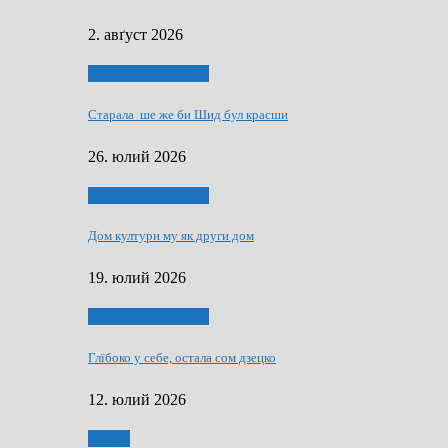
2. авґуст 2026
Людзе, роки, живот
Старала ше же би Шид бул красши
26. юлий 2026
Людзе, роки, живот
Дом култури му як други дом
19. юлий 2026
Людзе, роки, живот
Глїбоко у себе, остала сом дзецко
12. юлий 2026
Мозаїк