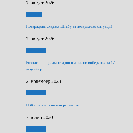
7. авґуст 2026
Дружтво
Позарядова схадзка Штабу за позарядово ситуациї
7. авґуст 2026
Виберанки
Розписани парламентарни и локални виберанки за 17.
децембер
2. новембер 2023
Виберанки
РВК обявела конєчни резултати
7. юлий 2020
Виберанки