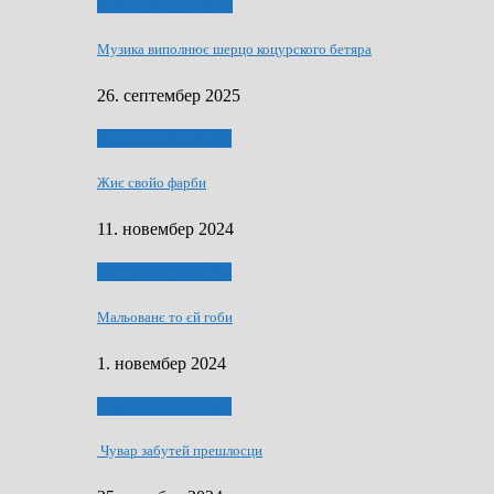
НАШО МУЗИЧАРЕ
Музика виполнює шерцо коцурского бетяра
26. септембер 2025
НАШО УМЕТНЇКИ
Жиє свойо фарби
11. новембер 2024
НАШО УМЕТНЇКИ
Мальованє то єй гоби
1. новембер 2024
НАШО УМЕТНЇКИ
Чувар забутей прешлосци