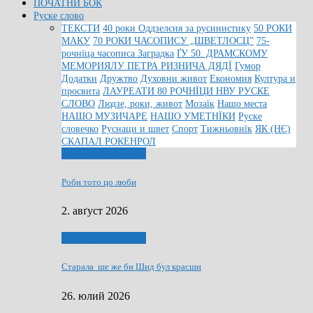
ПОЧАТНИ БОК
Руске слово
ТЕКСТИ
40 роки Оддзелєня за русинистику
50 РОКИ
МАКУ
70 РОКИ ЧАСОПИСУ „ШВЕТЛОСЦ”
75-
рочнїца часописа Заградка
ҐУ 50. ДРАМСКОМУ
МЕМОРИЯЛУ ПЕТРА РИЗНИЧА ДЯДЇ
Гумор
Додатки
Дружтво
Духовни живот
Економия
Култура и
просвита
ЛАУРЕАТИ 80 РОЧНЇЦИ НВУ РУСКЕ
СЛОВО
Людзе, роки, живот
Мозаїк
Нашо места
НАШО МУЗИЧАРЕ
НАШО УМЕТНЇКИ
Руске
словечко
Руснаци и швет
Спорт
Тижньовнїк
ЯК (НЄ)
СКАПАЛ РОКЕНРОЛ
Людзе, роки, живот
Роби тото цо люби
2. авґуст 2026
Людзе, роки, живот
Старала ше же би Шид бул красши
26. юлий 2026