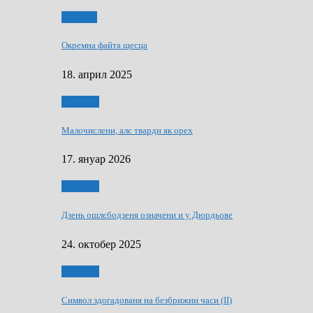
Додатки
Окремна файта щесца
18. април 2025
Дружтво
Малочислени, алє тварди як орех
17. януар 2026
Дружтво
Дзень ошлєбодзеня означени и у Дюрдьове
24. октобер 2025
Дружтво
Символ здогадованя на безбрижни часи (II)