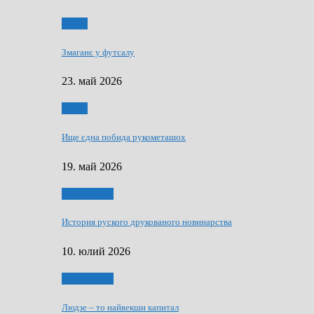
Спорт
Змаганє у футсалу
23. май 2026
Спорт
Ище єдна побида рукометашох
19. май 2026
Тижньовнїк
История руского друкованого новинарства
10. юлий 2026
Тижньовнїк
Людзе – то найвекши капитал