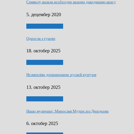
Символу валала нєобходне врациц дакедишню красу
5. децембер 2020
НАШО МУЗИЧАРЕ
Одросла з гушлю
18. октобер 2025
НАШО МУЗИЧАРЕ
Нєзмерлїве доприношенє рускей култури
13. октобер 2025
НАШО МУЗИЧАРЕ
Нашо музичаре: Мирослав Мудри зоз Дюрдьова
6. октобер 2025