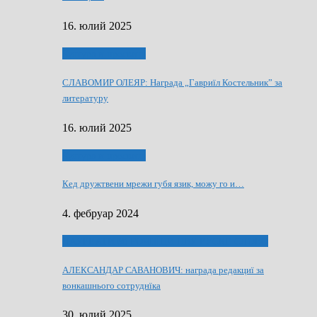
16. юлий 2025
Култура и просвита
СЛАВОМИР ОЛЕЯР: Награда „Гавриїл Костельник” за
литературу
16. юлий 2025
Култура и просвита
Кед дружтвени мрежи губя язик, можу го и…
4. фебруар 2024
ЛАУРЕАТИ 80 РОЧНЇЦИ НВУ РУСКЕ СЛОВО
АЛЕКСАНДАР САВАНОВИЧ: награда редакциї за
вонкашнього сотруднїка
30. юлий 2025