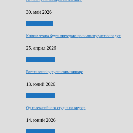
30. май 2026
Руске словечко
Кнїжка хтора будзи виглєдовацки и авантуристични дух
25. април 2026
Руснаци и швет
Богати юний у русинским живоце
13. юлий 2026
Руснаци и швет
Од телевизийного студия по крузер
14. юний 2026
Руснаци и швет