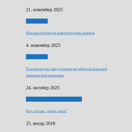
21. новембер 2025
Тижньовнїк
Почали роботи на реконструкциї закрица
4. новембер 2025
Тижньовнїк
Етични кодекс представени медийом болгарскей
националней меншини
24. октобер 2025
ЯК (НЄ) СКАПАЛ РОКЕНРОЛ
Кед состав „добре диха”
25. януар 2018