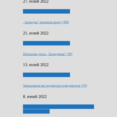
27. юлий 2022
75-рочнїца часописа Заградка
„Заградка” прежила кризу (XII)
21. юлий 2022
75-рочнїца часописа Заградка
Церньова драга „Заградкова” (XI)
13. юлий 2022
75-рочнїца часописа Заградка
Зменьовали ше редакторе и видавателє (VI)
8. юний 2022
ҐУ 50. ДРАМСКОМУ МЕМОРИЯЛУ ПЕТРА
РИЗНИЧА ДЯДЇ