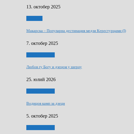
13. октобер 2025
Дружтво
Макарскa – Популарна дестинация медзи Керестурцами (I)
7. октобер 2025
Духовни живот
Любов ґу Богу и дзецом у шерцу
25. юлий 2026
Духовни живот
Водицов камп за дзеци
5. октобер 2025
Духовни живот