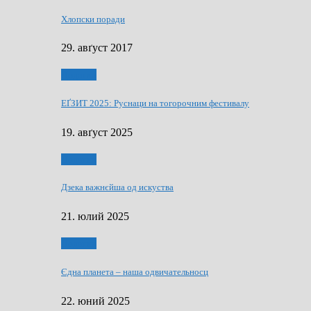
Хлопски поради
29. авґуст 2017
Додатки
ЕҐЗИТ 2025: Руснаци на тогорочним фестивалу
19. авґуст 2025
Додатки
Дзека важнєйша од искуства
21. юлий 2025
Додатки
Єдна планета – наша одвичательносц
22. юний 2025