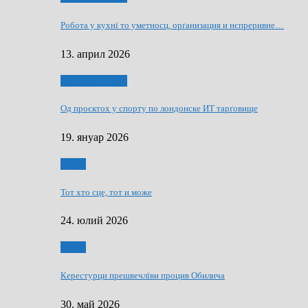
Робота у кухнї то уметносц, орґанизация и нєпреривне…
13. април 2026
Руснаци и швет
Од проєктох у спорту по лондонске ИТ тарґовище
19. януар 2026
Спорт
Тот хто сце, тот и може
24. юлий 2026
Спорт
Керестурци прешвечлїви процив Обилича
30. май 2026