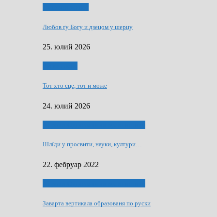
Духовни живот
Любов ґу Богу и дзецом у шерцу
25. юлий 2026
Руске слово
Тот хто сце, тот и може
24. юлий 2026
40 роки Оддзелєня за русинистику
Шлїди у просвити, науки, култури…
22. фебруар 2022
40 роки Оддзелєня за русинистику
Заварта вертикала образованя по руски