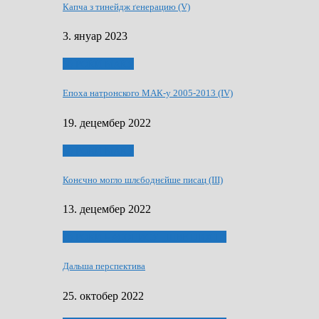
Капча з тинейдж ґенерацию (V)
3. януар 2023
50 РОКИ МАКУ
Епоха натронского МАК-у 2005-2013 (IV)
19. децембер 2022
50 РОКИ МАКУ
Конєчно могло шлєбоднєйше писац (III)
13. децембер 2022
70 РОКИ ЧАСОПИСУ „ШВЕТЛОСЦ”
Дальша перспектива
25. октобер 2022