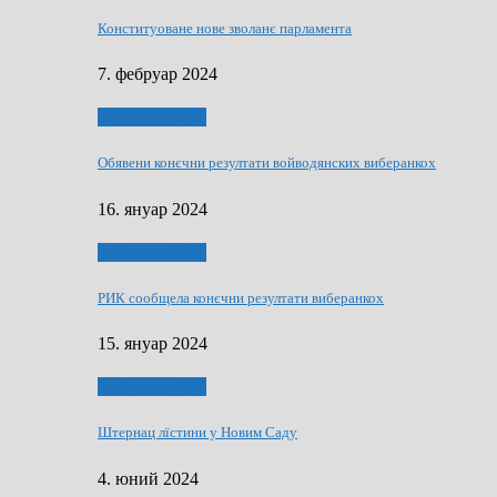
Конституоване нове зволанє парламентa
7. фебруар 2024
Виберанки 2023
Обявени конєчни резултати войводянских виберанкох
16. януар 2024
Виберанки 2023
РИК сообщела конєчни резултати виберанкох
15. януар 2024
Виберанки 2024
Штернац лїстини у Новим Саду
4. юний 2024