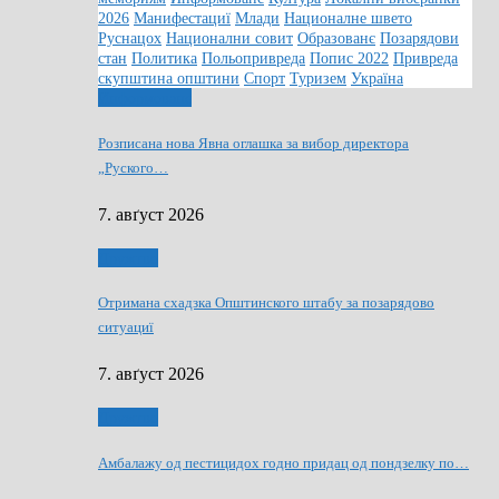
2026
Манифестациї
Млади
Националне швето
Руснацох
Национални совит
Образованє
Позарядови
стан
Политика
Польопривреда
Попис 2022
Привреда
скупштина општини
Спорт
Туризем
Україна
Информованє
Розписана нова Явна оглашка за вибор директора
„Руского…
7. авґуст 2026
Дружтво
Отримана схадзка Општинского штабу за позарядово
ситуациї
7. авґуст 2026
Дружтво
Амбалажу од пестицидох годно придац од пондзелку по…