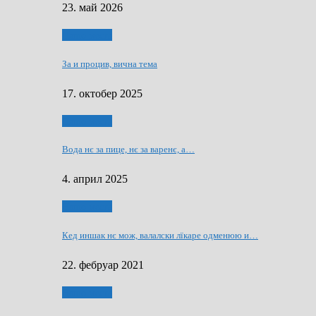
23. май 2026
Нашо места
За и процив, вична тема
17. октобер 2025
Нашо места
Вода нє за пице, нє за варeнє, a…
4. април 2025
Нашо места
Кед иншак нє мож, валалски лїкаре одменюю и…
22. фебруар 2021
Нашо места