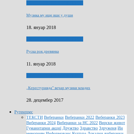
ЯК (НЄ) СКАПАЛ РОКЕНРОЛ
Музика му ище вше у души
18. януар 2018
ЯК (НЄ) СКАПАЛ РОКЕНРОЛ
Руска рок древянка
11. януар 2018
ЯК (НЄ) СКАПАЛ РОКЕНРОЛ
„Керестурияда” вечар музики младих
28. децембер 2017
Рутенпрес
ТЕКСТИ
Виберанки
Виберанки 2022
Виберанки 2023
Виберанки 2024
Виберанки за НС 2022
Вирски живот
Гуманитарни акциї
Дружтво
Здравство
Здруженя
Ин
мемориям
Информованє
Култура
Локални виберанки