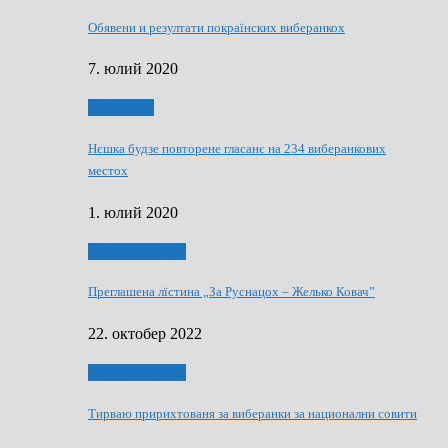
Обявени и резултати покраїнских виберанкох
7. юлий 2020
Виберанки
Нєшка будзе повторене гласанє на 234 виберанкових
местох
1. юлий 2020
Виберанки 2022
Преглашена лїстина „За Руснацох – Желько Ковач”
22. октобер 2022
Виберанки 2022
Тирваю пририхтованя за виберанки за национални совити