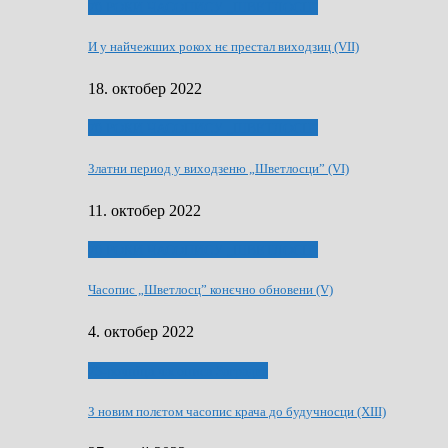
70 РОКИ ЧАСОПИСУ „ШВЕТЛОСЦ”
И у найчежших рокох нє престал виходзиц (VII)
18. октобер 2022
70 РОКИ ЧАСОПИСУ „ШВЕТЛОСЦ”
Златни период у виходзеню „Шветлосци” (VI)
11. октобер 2022
70 РОКИ ЧАСОПИСУ „ШВЕТЛОСЦ”
Часопис „Шветлосц” конєчно обновени (V)
4. октобер 2022
75-рочнїца часописа Заградка
З новим полєтом часопис крача до будучносци (XIII)