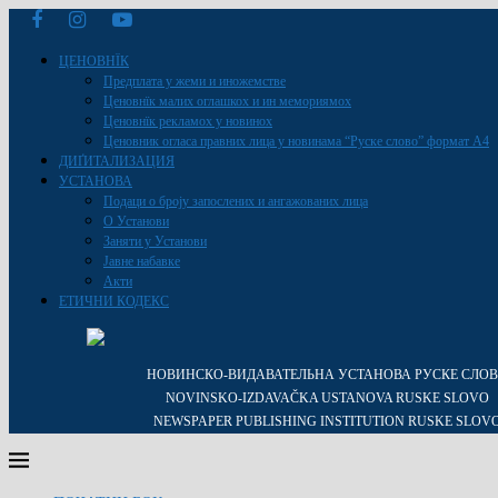
ЦЕНОВНЇК
Предплата у жеми и иножемстве
Ценовнїк малих оглашкох и ин мемориямох
Ценовнїк рекламох у новинох
Ценовник огласа правних лица у новинама “Руске слово” формат A4
ДИҐИТАЛИЗАЦИЯ
УСТАНОВА
Подаци о броју запослених и ангажованих лица
О Установи
Заняти у Установи
Јавне набавке
Акти
ЕТИЧНИ КОДЕКС
НОВИНСКО-ВИДАВАТЕЛЬНА УСТАНОВА РУСКЕ СЛО
NOVINSKO-IZDAVAČKA USTANOVA RUSKE SLOVO
NEWSPAPER PUBLISHING INSTITUTION RUSKE SLOV