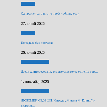
Економия
Од празней загради, по профитабилну оазу
27. юний 2026
Економия
Пожадала буц пчоларка
26. юний 2026
Култура и просвита
Дзеци заинтересовани, алє школа нє може одменїц дом…
1. новембер 2025
Култура и просвита
ЛЮБОМИР МЕДЄШИ: Награда „Микола М. Кочиш” з
обласци…