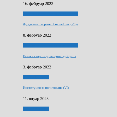
16. фебруар 2022
40 роки Оддзелєня за русинистику
Фундамент за розвой нашей заєднїци
8. фебруар 2022
40 роки Оддзелєня за русинистику
Вельки скарб и драгоцини здобуток
3. фебруар 2022
50 РОКИ МАКУ
Институция за почитованє (VI)
11. януар 2023
50 РОКИ МАКУ