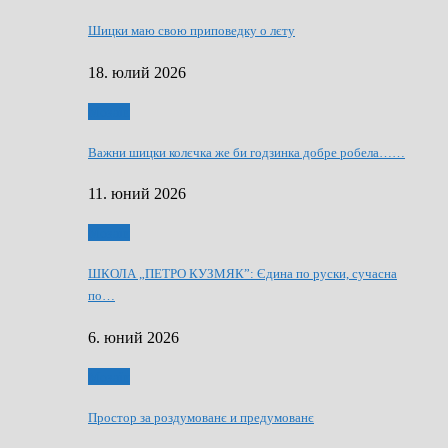
Шицки маю свою приповедку о лєту
18. юлий 2026
Мозаїк
Важни шицки колєчка же би годзинка добре робела……
11. юний 2026
Мозаїк
ШКОЛА „ПЕТРО КУЗМЯК”: Єдина по руски, сучасна
по…
6. юний 2026
Мозаїк
Простор за роздумованє и предумованє