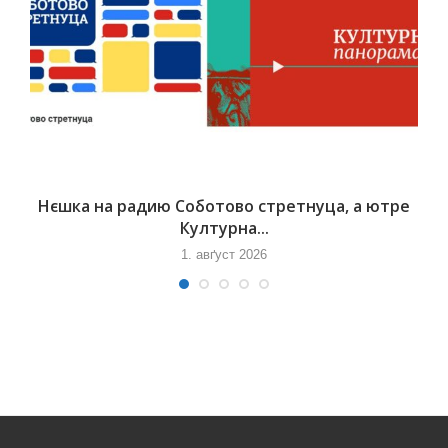
Нєшка на радию Соботово стретнуца, а ютре
Културна...
1. авґуст 2026