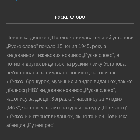
РУСКЕ СЛОВО
Новинска дїялносц Новинско-видавательней установи
„Руске слово” почала 15. юния 1945. року з
видаваньом тижньових новинох „Руске слово”, а
потим и других виданьох на руским язику. Установа
реґистрована за видаванє новинох, часописох,
кнїжкох, брошурох, музичних и видео виданьох, так же
дїялносц НВУ видаванє новинох „Руске слово”,
часопису за дзеци „Заградка”, часопису за младих
„МАК”, часопису за литературу и културу „Шветлосц”,
кнїжкох и интернет виданьох, як цо то и єй Новинска
аґенция „Рутенпрес”.