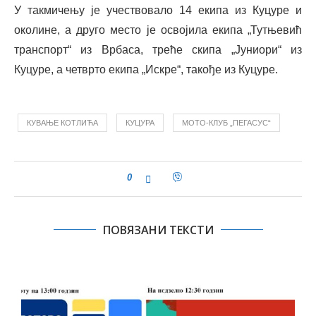
У такмичењу је учествовало 14 екипа из Куцуре и
околине, а друго место је освојила екипа „Тутњевић
транспорт“ из Врбаса, треће скипа „Јуниори“ из
Куцуре, а четврто екипа „Искре“, такође из Куцуре.
КУВАЊЕ КОТЛИЋА
КУЦУРА
МОТО-КЛУБ „ПЕГАСУС“
0
ПОВЯЗАНИ ТЕКСТИ