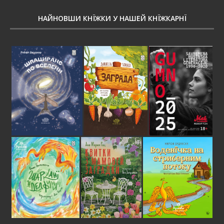
НАЙНОВШИ КНЇЖКИ У НАШЕЙ КНЇЖКАРНЇ