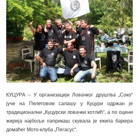
КУЦУРА – У организацији Ловачког друштва „Соко“
јуче на Пелетовом салашу у Куцури одржан је
традиционални „Куцурски ловачки котлић“, а по оцени
жирија најбољи паприкаш скувала је екипа бајкера
домаћег Мото-клуба „Пегасус“.