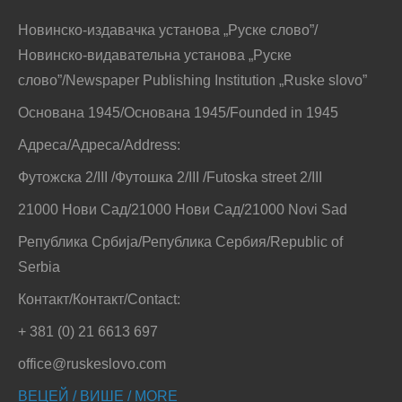
Новинско-издавачка установа „Руске слово”/
Новинско-видавательна установа „Руске
слово”/Newspaper Publishing Institution „Ruske slovo”
Основана 1945/Основана 1945/Founded in 1945
Адреса/Адреса/Address:
Футожска 2/III /Футошка 2/III /Futoska street 2/III
21000 Нови Сад/21000 Нови Сад/21000 Novi Sad
Република Србија/Република Сербия/Republic of
Serbia
Контакт/Контакт/Contact:
+ 381 (0) 21 6613 697
office@ruskeslovo.com
ВЕЦЕЙ / ВИШЕ / MORE