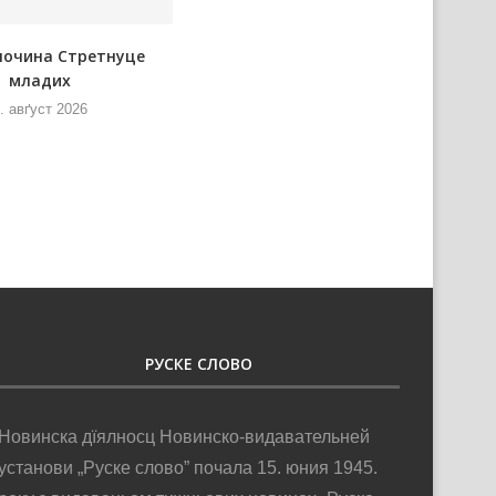
почина Стретнуце
Представнїки Министерства
младих
информованя и
телекомуникацийох нащивели
. авґуст 2026
РТВ
6. авґуст 2026
РУСКЕ СЛОВО
Новинска дїялносц Новинско-видавательней
установи „Руске слово” почала 15. юния 1945.