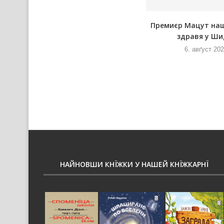
У новим Руским слове
Премиєр Мацут на
здравя у Ши
6. авґуст 2026
и
6. авґуст 20
НАЙНОВШИ КНЇЖКИ У НАШЕЙ КНЇЖКАРНЇ