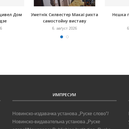
щивел Дом
Уметнїк Силвестер Макаї рихта
Нєшка 
дзе
самостойну виставу
26
6. авґуст 2026
6
ИМПРЕСУМ
Новинско-издавачка установа „Руске слово”/
Новинско-видавательна установа „Руске