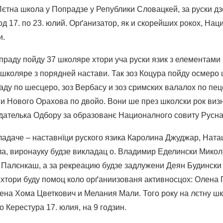
на школа у Попрадзе у Републики Словацкей, за руски дзе
д 17. по 23. юлий. Орґанизатор, як и скорейших рокох, Нац
и.
праду пойду 37 школяре хтори уча руски язик з елементами
 школяре з порядней настави. Так зоз Коцура пойду осмеро 
аду по шесцеро, зоз Вербасу и зоз сримских валалох по пе
 и Нового Орахова по двойо. Вони ше през школски рок виз
дателька Одбору за образованє Националного совиту Русн
ладаче – наставнїци руского язика Каролина Джуджар, Нат
а, виронауку будзе викладац о. Владимир Еделински Микол
Палєнкаш, а за рекреацию будзе задлужени Деян Будински 
 хтори буду помоц коло орґаниизованя активносцох: Олена 
на Хома Цветкович и Мелания Мали. Того року на лєтну шк
о Керестура 17. юлия, на 9 годзин.