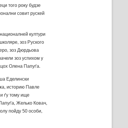
ци того року будзе
ионални совит рускей
 националней култури
школяре, зоз Руского
церо, зоз Дюрдьова
начели зоз успихом у
ацох Олена Папуґа.
аша Еделински
ка, историю Павле
и ґу тому ище
Папуґа, Желько Ковач,
олу пойду 50 особи,