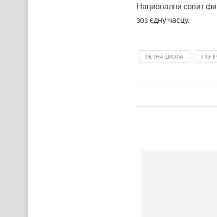
Национални совит фин
зоз єдну часцу.
ЛЄТНA ШКОЛА
ПОПР