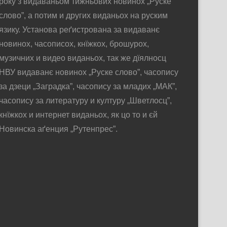
року з видаваньом тижньових новинох „Руске
слово”, а потим и других виданьох на руским
язику. Установа реґистрована за видаванє
новинох, часописох, кнїжкох, брошурох,
музичних и видео виданьох, так же дїялносц
НВУ видаванє новинох „Руске слово”, часопису
за дзеци „Заградка”, часопису за младих „МАК”,
часопису за литературу и културу „Шветлосц”,
кнїжкох и интернет виданьох, як цо то и єй
Новинска аґенция „Рутенпрес”.