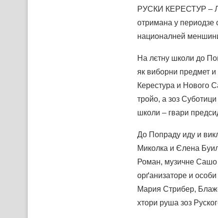
РУСКИ КЕРЕСТУР – Лєт
отримана у периодзе о
националней меншин
На лєтну школи до По
як виборни предмет и
Керестура и Нового С
тройо, а зоз Суботици
школи – гвари предси
До Попраду иду и вик
Миколка и Єлена Буил
Роман, музичне Сашо 
орґанизаторе и особи
Мария Стрибер, Блаже
хтори руша зоз Руског