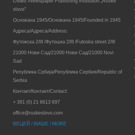
слово”/Newspaper Publishing Institution „Ruske
slovo”
Основана 1945/Основана 1945/Founded in 1945
Адреса/Адреса/Address:
Футожска 2/III /Футошка 2/III /Futoska street 2/III
21000 Нови Сад/21000 Нови Сад/21000 Novi
Sad
Република Србија/Република Сербия/Republic of
Serbia
Контакт/Контакт/Contact:
+ 381 (0) 21 6613 697
office@ruskeslovo.com
ВЕЦЕЙ / ВИШЕ / MORE