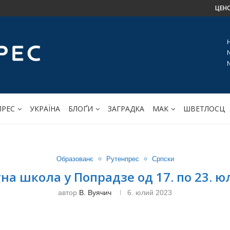
ЦЕН
ПРЕС
УКРАЇНА
БЛОҐИ
ЗАГРАДКА
МАK
ШВЕТЛОСЦ
Образованє
Рутенпрес
Српски
на школа у Попрадзе од 17. по 23. 
автор
В. Вуячич
6. юлий 2023