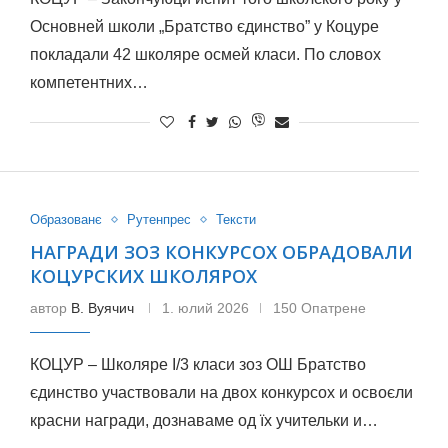
Основней школи „Братство єдинство” у Коцуре
покладали 42 школяре осмей класи. По словох
компетентних…
Образованє
Рутенпрес
Тексти
НАГРАДИ ЗОЗ КОНКУРСОХ ОБРАДОВАЛИ
КОЦУРСКИХ ШКОЛЯРОХ
автор
В. Вуячич
1. юлий 2026
150 Опатрене
КОЦУР – Школяре I/3 класи зоз ОШ Братство
єдинство участвовали на двох конкурсох и освоєли
красни награди, дознаваме од їх учительки и…