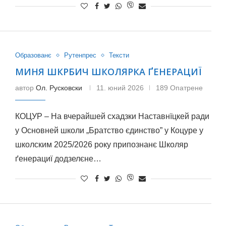
Образованє
Рутенпрес
Тексти
МИНЯ ШКРБИЧ ШКОЛЯРКА ҐЕНЕРАЦИЇ
автор
Ол. Русковски
11. юний 2026
189 Опатрене
КОЦУР – На вчерайшей схадзки Наставнїцкей ради
у Основней школи „Братство єдинство” у Коцуре у
школским 2025/2026 року припознанє Школяр
ґенерациї додзелєне…