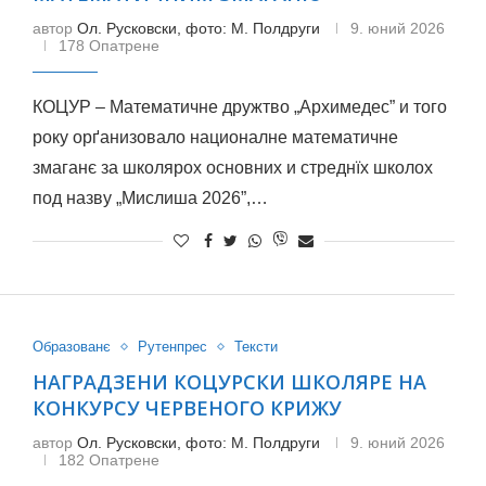
автор
Ол. Русковски, фото: М. Полдруги
9. юний 2026
178 Опатрене
КОЦУР – Математичне дружтво „Архимедес” и того
року орґанизовало националне математичне
змаганє за школярох основних и стреднїх школох
под назву „Мислиша 2026”,…
Образованє
Рутенпрес
Тексти
НАГРАДЗЕНИ КОЦУРСКИ ШКОЛЯРЕ НА
КОНКУРСУ ЧЕРВЕНОГО КРИЖУ
автор
Ол. Русковски, фото: М. Полдруги
9. юний 2026
182 Опатрене