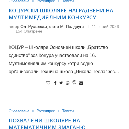
Образованє
Рутенпрес
Тексти
КОЦУРСКИ ШКОЛЯРЕ НАГРАДЗЕНИ НА
МУЛТИМЕДИЯЛНИМ КОНКУРСУ
автор
Ол. Русковски, фото М. Полдруги
11. юний 2026
154 Опатрене
КОЦУР – Школяре Основней школи „Братство
єдинство” зоз Коцура участвовали на 16.
Мултимедиялним конкурсу котри вєдно
орґанизовали Технїчна школа „Никола Тесла” зоз…
Образованє
Рутенпрес
Тексти
ПОХВАЛЄНИ ШКОЛЯРЕ НА
МАТЕМАТИЧНИМ ЗМАГАНЮ