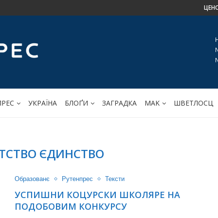
ЦЕН
ПРЕС
УКРАЇНА
БЛОҐИ
ЗАГРАДКА
МАK
ШВЕТЛОСЦ
ТСТВО ЄДИНСТВО
Образованє
Рутенпрес
Тексти
УСПИШНИ КОЦУРСКИ ШКОЛЯРЕ НА
ПОДОБОВИМ КОНКУРСУ