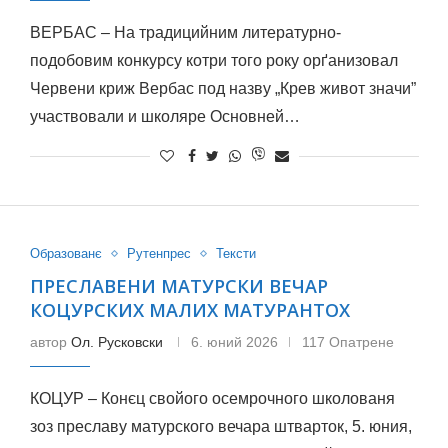
ВЕРБАС – На традицийним литературно-
подобовим конкурсу котри того року орґанизовал
Червени криж Вербас под назву „Крев живот значи”
участвовали и школяре Основней…
Образованє
Рутенпрес
Тексти
ПРЕСЛАВЕНИ МАТУРСКИ ВЕЧАР
КОЦУРСКИХ МАЛИХ МАТУРАНТОХ
автор
Ол. Русковски
6. юний 2026
117 Опатрене
КОЦУР – Конєц свойого осемрочного школованя
зоз преславу матурского вечара штварток, 5. юния,