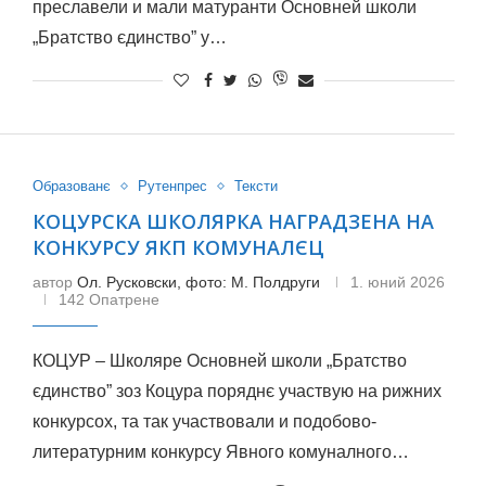
преславели и мали матуранти Основней школи
„Братство єдинство” у…
Образованє
Рутенпрес
Тексти
КОЦУРСКА ШКОЛЯРКА НАГРАДЗЕНА НА
КОНКУРСУ ЯКП КОМУНАЛЄЦ
автор
Ол. Русковски, фото: М. Полдруги
1. юний 2026
142 Опатрене
КОЦУР – Школяре Основней школи „Братство
єдинство” зоз Коцура поряднє участвую на рижних
конкурсох, та так участвовали и подобово-
литературним конкурсу Явного комуналного…