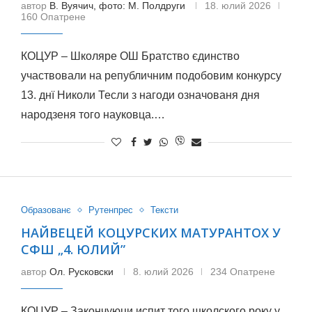
автор
В. Вуячич, фото: М. Полдруги
18. юлий 2026
160 Опатрене
КОЦУР – Школяре ОШ Братство єдинство
участвовали на републичним подобовим конкурсу
13. днї Николи Тесли з нагоди означованя дня
народзеня того науковца.…
Образованє
Рутенпрес
Тексти
НАЙВЕЦЕЙ КОЦУРСКИХ МАТУРАНТОХ У
СФШ „4. ЮЛИЙ”
автор
Ол. Русковски
8. юлий 2026
234 Опатрене
КОЦУР – Закончуюци испит того школского року у