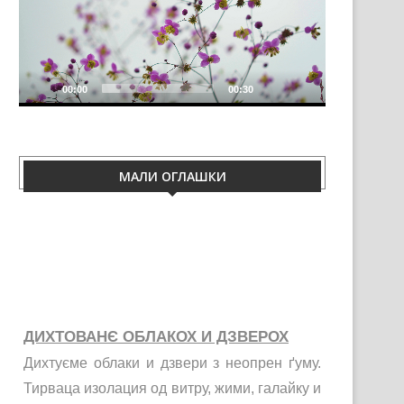
00:00
00:30
МАЛИ ОГЛАШКИ
ДИХТОВАНЄ ОБЛАКОХ И ДЗВЕРОХ
Дихтуєме облаки и дзвери з неопрен ґуму.
Тирваца изолация од витру, жими, галайку и
праху. Телефон 060/50-88-433.