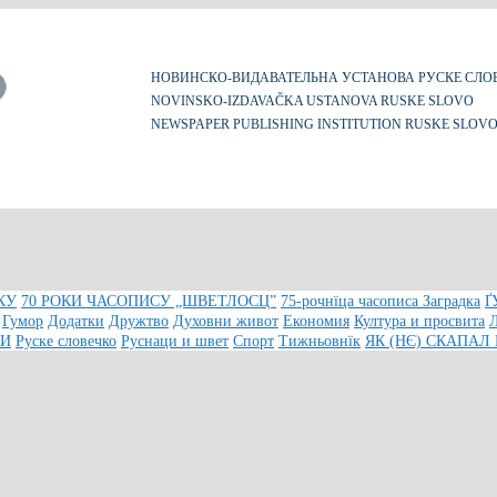
НОВИНСКО-ВИДАВАТЕЛЬНА УСТАНОВА РУСКЕ СЛО
NOVINSKO-IZDAVAČKA USTANOVA RUSKE SLOVO
NEWSPAPER PUBLISHING INSTITUTION RUSKE SLOV
КУ
70 РОКИ ЧАСОПИСУ „ШВЕТЛОСЦ”
75-рочнїца часописа Заградка
Ґ
Гумор
Додатки
Дружтво
Духовни живот
Економия
Култура и просвита
КИ
Руске словечко
Руснаци и швет
Спорт
Тижньовнїк
ЯК (НЄ) СКАПАЛ