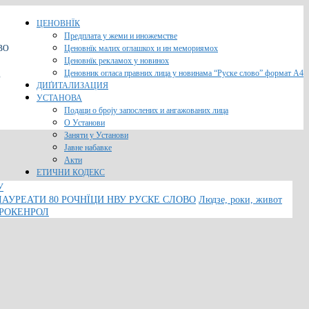
ЦЕНОВНЇК
Предплата у жеми и иножемстве
ВО
Ценовнїк малих оглашкох и ин мемориямох
Ценовнїк рекламох у новинох
Ценовник огласа правних лица у новинама “Руске слово” формат A4
O
ДИҐИТАЛИЗАЦИЯ
УСТАНОВА
Подаци о броју запослених и ангажованих лица
О Установи
Заняти у Установи
Јавне набавке
Акти
ЕТИЧНИ КОДЕКС
У
ЛАУРЕАТИ 80 РОЧНЇЦИ НВУ РУСКЕ СЛОВО
Людзе, роки, живот
 РОКЕНРОЛ