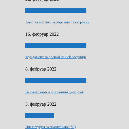
40 роки Оддзелєня за русинистику
Заварта вертикала образованя по руски
16. фебруар 2022
40 роки Оддзелєня за русинистику
Фундамент за розвой нашей заєднїци
8. фебруар 2022
40 роки Оддзелєня за русинистику
Вельки скарб и драгоцини здобуток
3. фебруар 2022
50 РОКИ МАКУ
Институция за почитованє (VI)