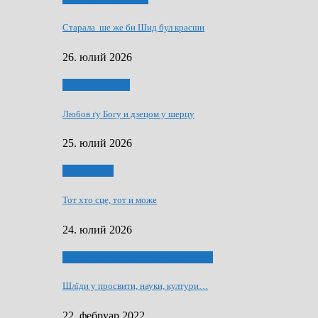
Старала ше же би Шид бул красши
26. юлий 2026
Духовни живот
Любов ґу Богу и дзецом у шерцу
25. юлий 2026
Руске слово
Тот хто сце, тот и може
24. юлий 2026
40 роки Оддзелєня за русинистику
Шлїди у просвити, науки, култури…
22. фебруар 2022