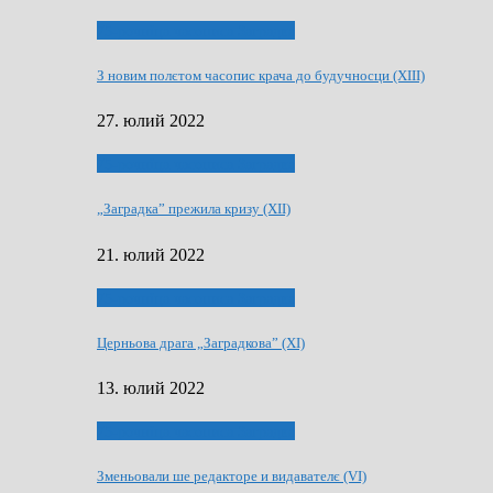
75-рочнїца часописа Заградка
З новим полєтом часопис крача до будучносци (XIII)
27. юлий 2022
75-рочнїца часописа Заградка
„Заградка” прежила кризу (XII)
21. юлий 2022
75-рочнїца часописа Заградка
Церньова драга „Заградкова” (XI)
13. юлий 2022
75-рочнїца часописа Заградка
Зменьовали ше редакторе и видавателє (VI)