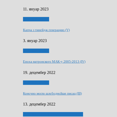
11. януар 2023
50 РОКИ МАКУ
Капча з тинейдж ґенерацию (V)
3. януар 2023
50 РОКИ МАКУ
Епоха натронского МАК-у 2005-2013 (IV)
19. децембер 2022
50 РОКИ МАКУ
Конєчно могло шлєбоднєйше писац (III)
13. децембер 2022
70 РОКИ ЧАСОПИСУ „ШВЕТЛОСЦ”