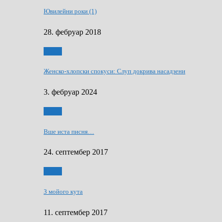
Ювилейни роки (1)
28. фебруар 2018
Гумор
Женско-хлопски спокуси: Слуп докрива насадзени
3. фебруар 2024
Гумор
Вше иста писня…
24. септембер 2017
Гумор
З мойого кута
11. септембер 2017