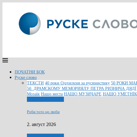
ПОЧАТНИ БОК
Руске слово
ТЕКСТИ
40 роки Оддзелєня за русинистику
50 РОКИ МА
50. ДРАМСКОМУ МЕМОРИЯЛУ ПЕТРА РИЗНИЧА ДЯДЇ
Мозаїк
Нашо места
НАШО МУЗИЧАРЕ
НАШО УМЕТНЇ
Людзе, роки, живот
Роби тото цо люби
2. авґуст 2026
Людзе, роки, живот