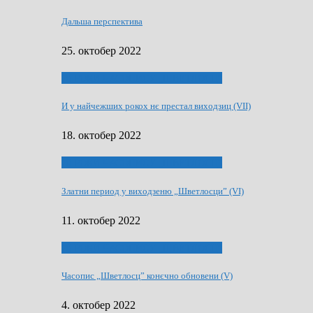
Дальша перспектива
25. октобер 2022
70 РОКИ ЧАСОПИСУ „ШВЕТЛОСЦ”
И у найчежших рокох нє престал виходзиц (VII)
18. октобер 2022
70 РОКИ ЧАСОПИСУ „ШВЕТЛОСЦ”
Златни период у виходзеню „Шветлосци” (VI)
11. октобер 2022
70 РОКИ ЧАСОПИСУ „ШВЕТЛОСЦ”
Часопис „Шветлосц” конєчно обновени (V)
4. октобер 2022