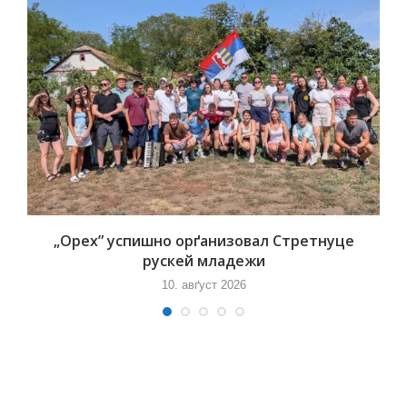
„Орех” успишно орґанизовал Стретнуце
рускей младежи
10. авґуст 2026