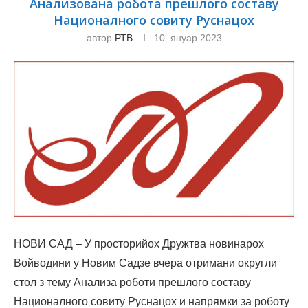
Анализована робота прешлого составу
Националного совиту Руснацох
автор
РТВ
10. януар 2023
НОВИ САД – У просторийох Дружтва новинарох
Войводини у Новим Садзе вчера отримани округли
стол з тему Анализа роботи прешлого составу
Националного совиту Руснацох и напрямки за роботу