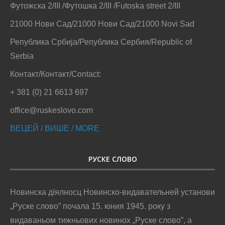
Футожска 2/III /Футошка 2/III /Futoska street 2/III
21000 Нови Сад/21000 Нови Сад/21000 Novi Sad
Република Србија/Република Сербия/Republic of
Serbia
Контакт/Контакт/Contact:
+ 381 (0) 21 6613 697
office@ruskeslovo.com
ВЕЦЕЙ / ВИШЕ / MORE
РУСКЕ СЛОВО
Новинска дїялносц Новинско-видавательней установи
„Руске слово” почала 15. юния 1945. року з
видаваньом тижньових новинох „Руске слово”, а