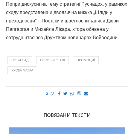
Попри дискусиї на тему стратеґиї Руснацох, у рамикох
сходу представена и двоязична кнїжка „Шлїди у
преходносци” – Поетски и шветлосни записи Дюри
Папгаргая и Михайла Лїкара, хтора обявена у
сотруднїцтве зоз Дружтвом новинарох Войводини.
НОВИ САД
ОКРУГЛИ СТОЛ
ПРОМОЦИЇ
РУСКА МАТКА
2
ПОВЯЗАНИ ТЕКСТИ