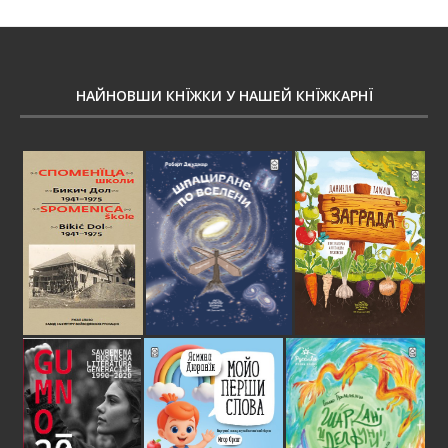
НАЙНОВШИ КНЇЖКИ У НАШЕЙ КНЇЖКАРНЇ