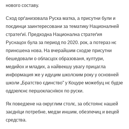
нового составу.
Сход орґанизовала Руска матка, а присутни були и
поєдинци заинтересовани за тематику Националней
стратеґиї. Предходна Национална стратеґия
Руснацох була за период по 2020. рок, а потераз нє
принєшена нова. На вчерайшим сходзе присутни
бешедовали о обласцох образованя, култури,
медийох и младих, а найвекшу увагу прицагла
информация же у идуцим школским року у основней
школи „Братство єдинство” у Коцуре можебуц нє будзе
оддзелєнє першокласнїкох по руски.
Як поведзене на округлим столє, за обстоянє нашей
заєднїци потребне, медзи иншим, обезпечиц и вецей
средства.