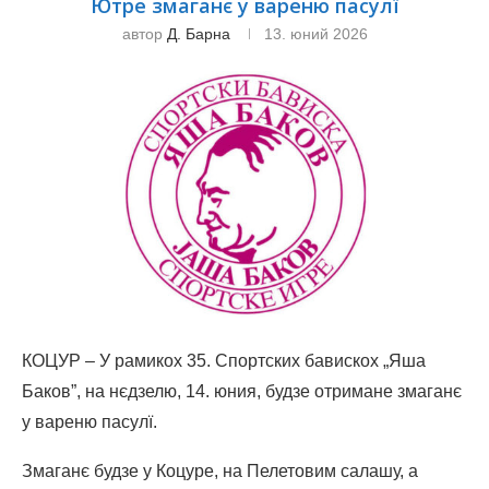
Ютре змаганє у вареню пасулї
автор
Д. Барна
13. юний 2026
КОЦУР – У рамикох 35. Спортских бавискох „Яша
Баков”, на нєдзелю, 14. юния, будзе отримане змаганє
у вареню пасулї.
Змаганє будзе у Коцуре, на Пелетовим салашу, а