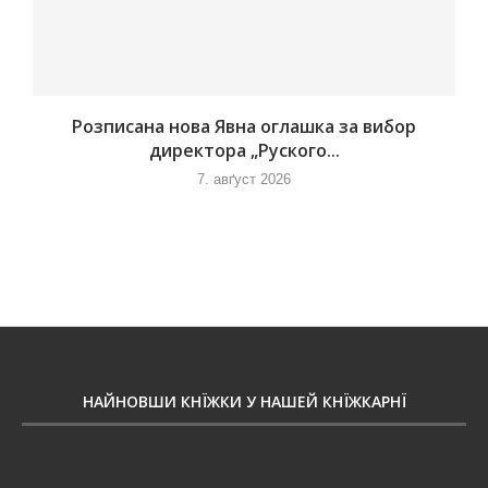
Розписана нова Явна оглашка за вибор
директора „Руского...
7. авґуст 2026
НАЙНОВШИ КНЇЖКИ У НАШЕЙ КНЇЖКАРНЇ