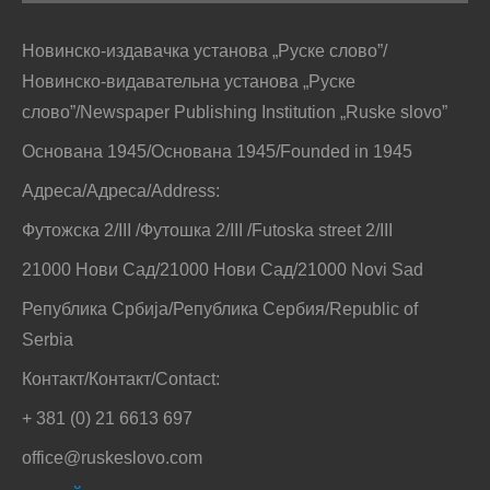
Новинско-издавачка установа „Руске слово”/
Новинско-видавательна установа „Руске
слово”/Newspaper Publishing Institution „Ruske slovo”
Основана 1945/Основана 1945/Founded in 1945
Адреса/Адреса/Address:
Футожска 2/III /Футошка 2/III /Futoska street 2/III
21000 Нови Сад/21000 Нови Сад/21000 Novi Sad
Република Србија/Република Сербия/Republic of
Serbia
Контакт/Контакт/Contact:
+ 381 (0) 21 6613 697
office@ruskeslovo.com