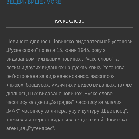
ВЕЦЕЙ / ВИШЕ / MORE
РУСКЕ СЛОВО
Новинска дїялносц Новинско-видавательней установи
„Руске слово” почала 15. юния 1945. року з
видаваньом тижньових новинох „Руске слово”, а
потим и других виданьох на руским язику. Установа
реґистрована за видаванє новинох, часописох,
кнїжкох, брошурох, музичних и видео виданьох, так же
дїялносц НВУ видаванє новинох „Руске слово”,
часопису за дзеци „Заградка”, часопису за младих
„МАК”, часопису за литературу и културу „Шветлосц”,
кнїжкох и интернет виданьох, як цо то и єй Новинска
аґенция „Рутенпрес”.