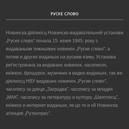
РУСКЕ СЛОВО
Новинска дїялносц Новинско-видавательней установи
„Руске слово” почала 15. юния 1945. року з
видаваньом тижньових новинох „Руске слово”, а
потим и других виданьох на руским язику. Установа
реґистрована за видаванє новинох, часописох,
кнїжкох, брошурох, музичних и видео виданьох, так же
дїялносц НВУ видаванє новинох „Руске слово”,
часопису за дзеци „Заградка”, часопису за младих
„МАК”, часопису за литературу и културу „Шветлосц”,
кнїжкох и интернет виданьох, як цо то и єй Новинска
аґенция „Рутенпрес”.