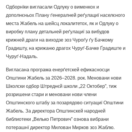
Одборнїки вигласали Одлуку о вименкох и
дополнєньох Плану ґенералней реґулациї населєного
места Жабель на шейсц локалитетох, як и Одлуку о
виробку плану детальней реґулациї за вибудов
крижней драги на виходзе зоз Чуроґу ґу Бачкому
Ґрадишту, на крижаню драгох Чуруґ-Бачке Ґрадиште и
Чуруґ-Надаль.
Вигласана програма енерґетскей ефикасносци
Општини Жабель за 2026–2028. рок. Меновани нови
Школски одбор Штреднєй школи „22 Октобeр”, тиж
розришени стари и меновани нови члени
Општинского штабу за позарядово ситуациї Општини
Жабель. За директора Општинскей народней
библиотеки „Велько Петрович” ознова вибрани
потерашнї директор Милован Мирков зоз Жаблю.