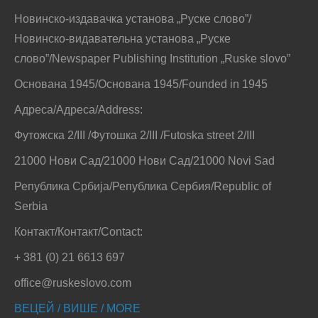
Новинско-издавачка установа „Руске слово”/
Новинско-видавательна установа „Руске
слово”/Newspaper Publishing Institution „Ruske slovo”
Основана 1945/Основана 1945/Founded in 1945
Адреса/Адреса/Address:
Футожска 2/III /Футошка 2/III /Futoska street 2/III
21000 Нови Сад/21000 Нови Сад/21000 Novi Sad
Република Србија/Република Сербия/Republic of
Serbia
Контакт/Контакт/Contact:
+ 381 (0) 21 6613 697
office@ruskeslovo.com
ВЕЦЕЙ / ВИШЕ / MORE