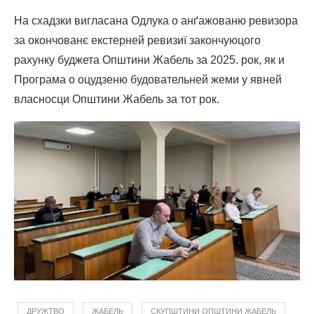
На схадзки вигласана Одлука о анґажованю ревизора
за окончованє екстерней ревизиї закончуюцого
рахунку буджета Општини Жабель за 2025. рок, як и
Програма о оцудзеню будовательней жеми у явней
власносци Општини Жабель за тот рок.
ДРУЖТВО
ЖАБЕЛЬ
СКУПШТИНИ ОПШТИНИ ЖАБЕЛЬ