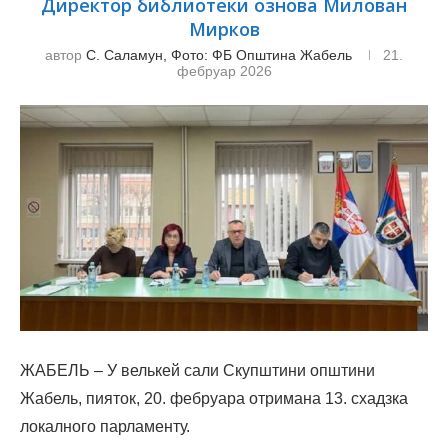
Директор библиотеки ознова Милован
Мирков
автор
С. Саламун, Фото: ФБ Општина Жабель
21.
фебруар 2026
ЖАБЕЛЬ – У велькей сали Скупштини општини
Жабель, пияток, 20. фебруара отримана 13. схадзка
локалного парламенту.