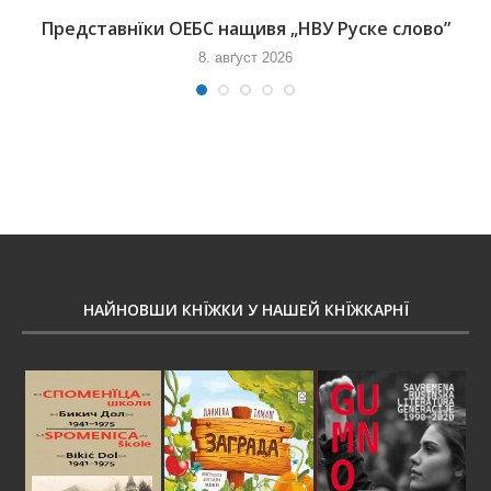
Представнїки ОЕБС нащивя „НВУ Руске слово”
8. авґуст 2026
НАЙНОВШИ КНЇЖКИ У НАШЕЙ КНЇЖКАРНЇ