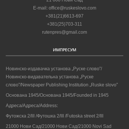
E-mail: office@ruskeslovo.com
+381(21)6613-697
+381(25)703-311
rutenpres@gmail.com
ИМПРЕСУМ
Новинско-издавачка установа „Руске слово”/
Новинско-видавательна установа „Руске
слово”/Newspaper Publishing Institution „Ruske slovo”
Основана 1945/Основана 1945/Founded in 1945
Адреса/Адреса/Address:
Футожска 2/III /Футошка 2/III /Futoska street 2/III
21000 Нови Сад/21000 Нови Сад/21000 Novi Sad