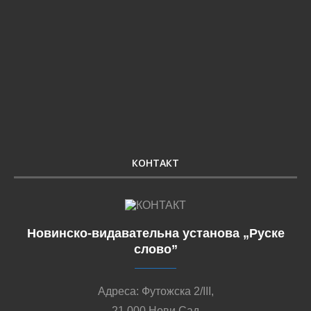
КОНТАКТ
Новинско-видавательна установа „Руске
слово”
Адреса: Футожска 2/III,
21 000 Нови Сад