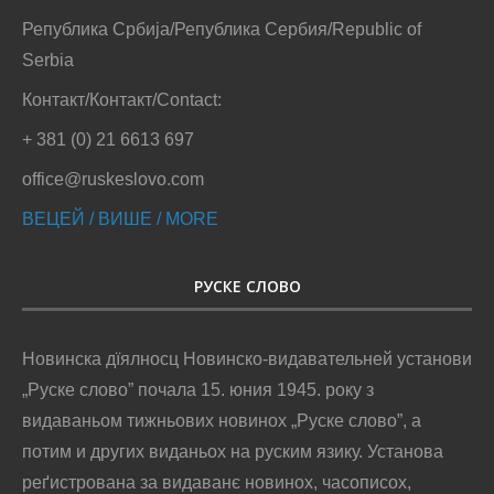
Република Србија/Република Сербия/Republic of
Serbia
Контакт/Контакт/Contact:
+ 381 (0) 21 6613 697
office@ruskeslovo.com
ВЕЦЕЙ / ВИШЕ / MORE
РУСКЕ СЛОВО
Новинска дїялносц Новинско-видавательней установи
„Руске слово” почала 15. юния 1945. року з
видаваньом тижньових новинох „Руске слово”, а
потим и других виданьох на руским язику. Установа
реґистрована за видаванє новинох, часописох,