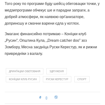
Того року по програми буду шейсц обеговацки точки, у
медзипрограми обчекує ше и парадни запраги, а
добрей атмосфери, як наявюю орґанизаторе,
допринєшу и смачни варени єдла у котлох.
Змаганє финансийно потримаю – Конїцки клуб
„Русин”, Општина Кула, „Dream catcher dooˮ зоз
Зомбору, Месна заєднїца Руски Керестур, як и рижни
привреднїки з валалу.
ДРИНҐАЦКИ ОБЕГОВАНЯ
ЗДРУЖЕНЯ
КОНЇЦКИ КЛУБ РУСИН
РУСКИ КЕРЕСТУР
СПОРТ
0