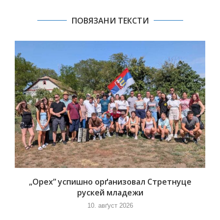
ПОВЯЗАНИ ТЕКСТИ
„Орех” успишно орґанизовал Стретнуце
рускей младежи
10. авґуст 2026