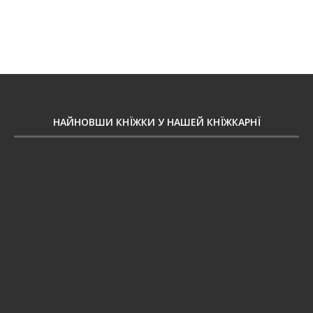
НАЙНОВШИ КНЇЖКИ У НАШЕЙ КНЇЖКАРНЇ