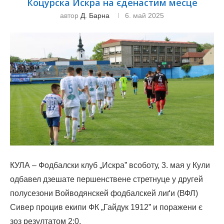
Коцурска Искра на єденастим месце
автор
Д. Барна
6. май 2025
КУЛА – Фодбалски клуб „Искра” всоботу, 3. мая у Кули
одбавел дзешате першенствене стретнуце у другей
полусезони Войводянскей фодбалскей лиґи (ВФЛ)
Сивер процив екипи ФК „Гайдук 1912” и поражени є
зоз резултатом 2:0.