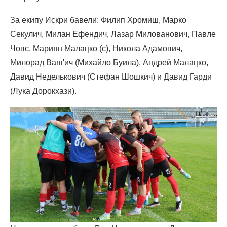
За екипу Искри бавели: Филип Хромиш, Марко
Секулич, Милан Ефендич, Лазар Милованович, Павле
Човс, Мариян Малацко (c), Никола Адамович,
Милорад Ваяґич (Михайло Буила), Андрей Малацко,
Давид Неделькович (Стефан Шошкич) и Давид Гарди
(Лука Дорокхази).