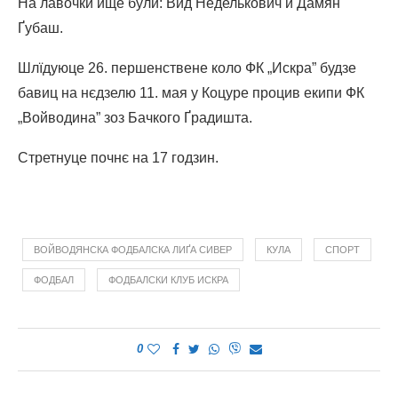
На лавочки ище були: Вид Неделькович и Дамян
Ґубаш.
Шлїдуюце 26. першенствене коло ФК „Искра” будзе
бавиц на нєдзелю 11. мая у Коцуре процив екипи ФК
„Войводина” зоз Бачкого Ґрадишта.
Стретнуце почнє на 17 годзин.
ВОЙВОДЯНСКА ФОДБАЛСКА ЛИҐА СИВЕР
КУЛА
СПОРТ
ФОДБАЛ
ФОДБАЛСКИ КЛУБ ИСКРА
0