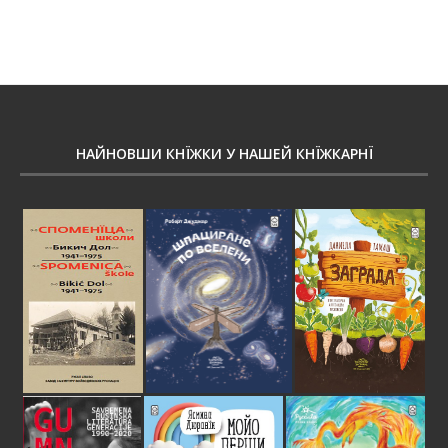
НАЙНОВШИ КНЇЖКИ У НАШЕЙ КНЇЖКАРНЇ