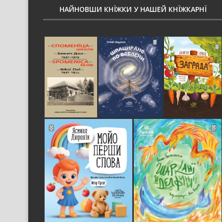
НАЙНОВШИ КНЇЖКИ У НАШЕЙ КНЇЖКАРНЇ