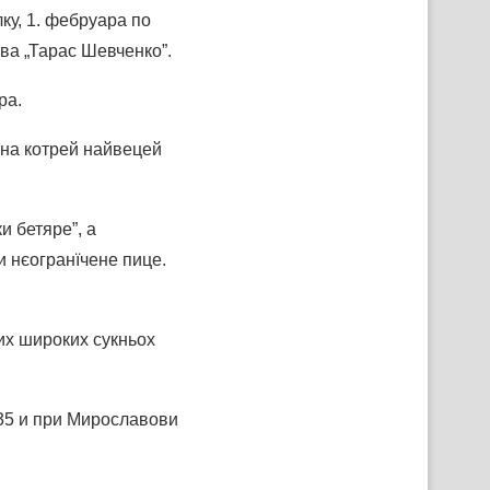
ку, 1. фебруара по
тва „Тарас Шевченко”.
ра.
 на котрей найвецей
и бетяре”, а
и нєогранїчене пице.
ких широких сукньох
35 и при Мирославови