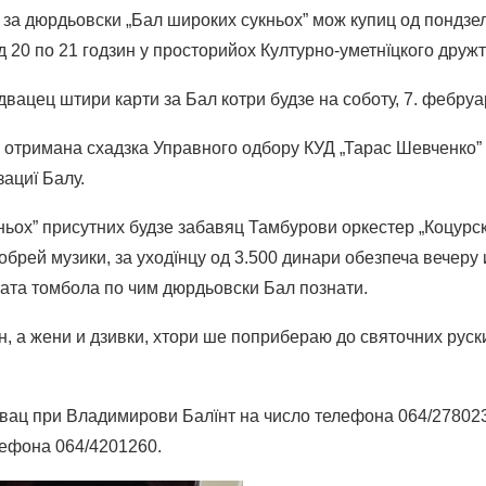
а дюрдьовски „Бал широких сукньох” мож купиц од пондзел
д 20 по 21 годзин у просторийох Културно-уметнїцкого друж
двацец штири карти за Бал котри будзе на соботу, 7. фебруа
 отримана схадзка Управного одбору КУД „Тарас Шевченко”
ациї Балу.
ьох” присутних будзе забавяц Тамбурови оркестер „Коцурск
брей музики, за уходїнцу од 3.500 динари обезпеча вечеру 
гата томбола по чим дюрдьовски Бал познати.
н, а жени и дзивки, хтори ше поприбераю до святочних рус
вац при Владимирови Балїнт на число телефона 064/27802
ефона 064/4201260.