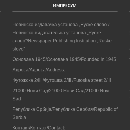
ИМПРЕСУМ
Новинско-издавачка установа „Руске слово”/
Новинско-видавательна установа „Руске
слово”/Newspaper Publishing Institution „Ruske
slovo”
Основана 1945/Основана 1945/Founded in 1945
Адреса/Адреса/Address:
Футожска 2/III /Футошка 2/III /Futoska street 2/III
21000 Нови Сад/21000 Нови Сад/21000 Novi
Sad
Република Србија/Република Сербия/Republic of
Serbia
Контакт/Контакт/Contact: