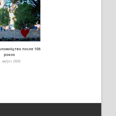
аломнїцтво после 106
Розпорядок преподаваньох на
рокох
Водицовим кампу
. авґуст 2026
5. авґуст 2026