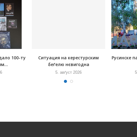
дало 100-ту
Ситуация на керестурским
Русинске п
м...
беґелю нєвигодна
26
5. авґуст 2026
5