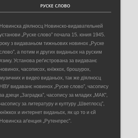
РУСКЕ СЛОВО
Новинска дїялносц Новинско-видавательней
установи „Руске слово” почала 15. юния 1945.
року з видаваньом тижньових новинох „Руске
слово”, а потим и других виданьох на руским
язику. Установа реґистрована за видаванє
новинох, часописох, кнїжкох, брошурох,
музичних и видео виданьох, так же дїялносц
НВУ видаванє новинох „Руске слово”, часопису
за дзеци „Заградка”, часопису за младих „МАК”,
часопису за литературу и културу „Шветлосц”,
кнїжкох и интернет виданьох, як цо то и єй
Новинска аґенция „Рутенпрес”.