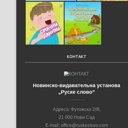
КОНТАКТ
Новинско-видавательна установа
„Руске слово”
Адреса: Футожска 2/III,
21 000 Нови Сад
E-mail: office@ruskeslovo.com