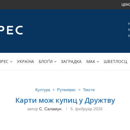
ЦЕН
ПРЕС
УКРАЇНА
БЛОҐИ
ЗАГРАДКА
МАK
ШВЕТЛОСЦ
Култура
Рутенпрес
Тексти
Карти мож купиц у Дружтву
автор
С. Саламун
5. фебруар 2026