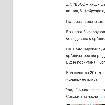
ДЮРДЬОВ – Уходнїци з
пияток, 6. фебруара о
По тераз предати сто 
Вовторок 3. фебруара
бешедоване о орґаниз
На „Балу широких сукн
орґанизаторе попри до
Будзе порихтана и бо
Бал почнє на 20 годзи
уходнїцу нє плаца.
Уходнїцу мож резерво
Саламун на число тел