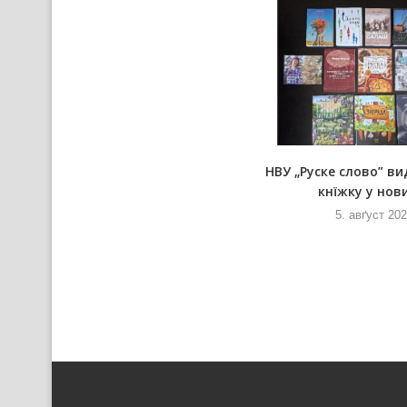
а
Вирни ше помодлєли Шнїговей
НВУ „Руске слово” ви
Мариї на Текийох
кнїжку у нови
5. авґуст 2026
5. авґуст 20