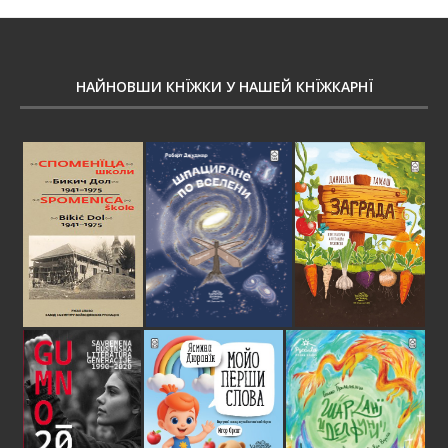
НАЙНОВШИ КНЇЖКИ У НАШЕЙ КНЇЖКАРНЇ