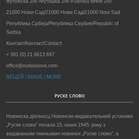
Футожска 2/III /Футошка 2/III /Futoska street 2/III
21000 Нови Сад/21000 Нови Сад/21000 Novi Sad
Република Србија/Република Сербия/Republic of
Serbia
Контакт/Контакт/Contact:
+ 381 (0) 21 6613 697
office@ruskeslovo.com
ВЕЦЕЙ / ВИШЕ / MORE
РУСКЕ СЛОВО
Новинска дїялносц Новинско-видавательней установи
„Руске слово” почала 15. юния 1945. року з
видаваньом тижньових новинох „Руске слово”, а