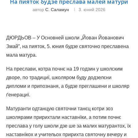
На пияток будзе преслава малей матури
автор
С. Саламун
3. юний 2026
ДЮРДЬОВ – У Основней школи „Йован Йованович
Змай”, на пияток, 5. юния будзе святочно преславена
мала матура.
На преслави, котра почнє на 19 годзин у школским
дворе, по традициї, школяром буду додзелєни
дипломи и припознаня, а будзе преглашени и школяр
ґенерациї.
Матуранти одтанцую святочни танєц котри зоз
школярами пририхтали наставнїки, а потим почнє
преслава у голу школи дзе ше за малих матурантох, їх
наставнїкох и учительох пририхта святочну вечеру и