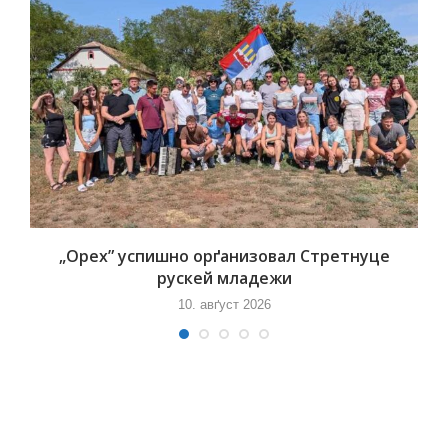
„Орех” успишно орґанизовал Стретнуце
рускей младежи
10. авґуст 2026