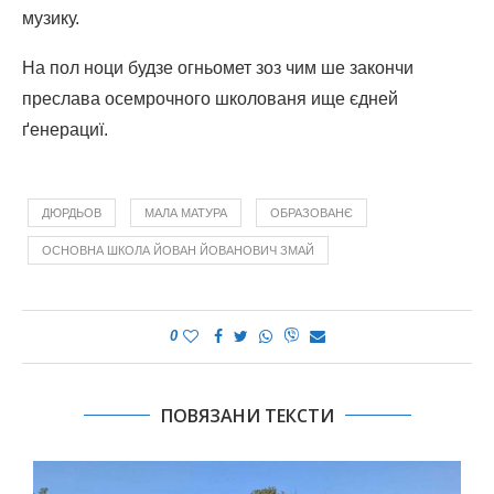
музику.
На пол ноци будзе огньомет зоз чим ше закончи
преслава осемрочного школованя ище єдней
ґенерациї.
ДЮРДЬОВ
МАЛА МАТУРА
ОБРАЗОВАНЄ
ОСНОВНА ШКОЛА ЙОВАН ЙОВАНОВИЧ ЗМАЙ
0
ПОВЯЗАНИ ТЕКСТИ