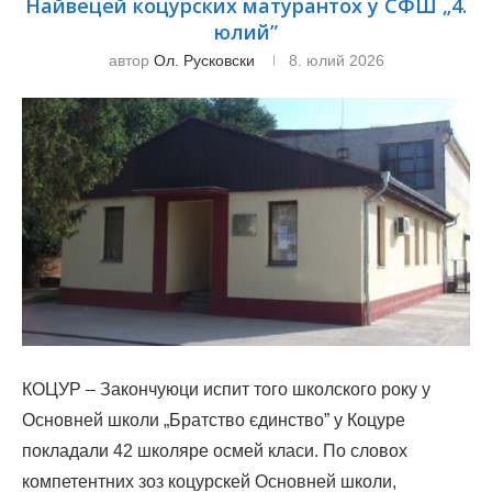
Найвецей коцурских матурантох у СФШ „4.
юлий”
автор
Ол. Русковски
8. юлий 2026
КОЦУР – Закончуюци испит того школского року у
Основней школи „Братство єдинство” у Коцуре
покладали 42 школяре осмей класи. По словох
компетентних зоз коцурскей Основней школи,