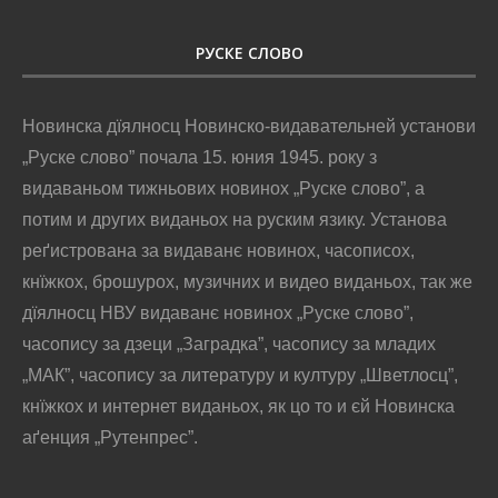
РУСКЕ СЛОВО
Новинска дїялносц Новинско-видавательней установи
„Руске слово” почала 15. юния 1945. року з
видаваньом тижньових новинох „Руске слово”, а
потим и других виданьох на руским язику. Установа
реґистрована за видаванє новинох, часописох,
кнїжкох, брошурох, музичних и видео виданьох, так же
дїялносц НВУ видаванє новинох „Руске слово”,
часопису за дзеци „Заградка”, часопису за младих
„МАК”, часопису за литературу и културу „Шветлосц”,
кнїжкох и интернет виданьох, як цо то и єй Новинска
аґенция „Рутенпрес”.