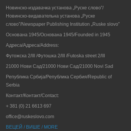
Новинско-издавачка установа „Руске слово”/
Новинско-видавательна установа „Руске
слово”/Newspaper Publishing Institution „Ruske slovo”
Основана 1945/Основана 1945/Founded in 1945
Адреса/Адреса/Address:
Футожска 2/III /Футошка 2/III /Futoska street 2/III
21000 Нови Сад/21000 Нови Сад/21000 Novi Sad
Република Србија/Република Сербия/Republic of
Serbia
Контакт/Контакт/Contact:
+ 381 (0) 21 6613 697
office@ruskeslovo.com
ВЕЦЕЙ / ВИШЕ / MORE