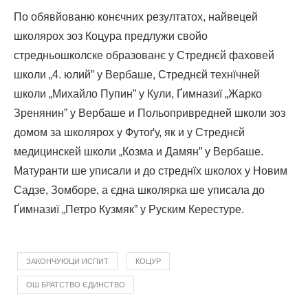
По обявйованю конєчних резултатох, найвецей
школярох зоз Коцура предлужи свойо
стредньошколске образованє у Стреднєй фаховей
школи „4. юлий” у Вербаше, Стреднєй технїчней
школи „Михайло Пупин” у Кули, Ґимназиї „Жарко
Зренянин” у Вербаше и Польопривредней школи зоз
домом за школярох у Футоґу, як и у Стреднєй
медицинскей школи „Козма и Дамян” у Вербаше.
Матуранти ше уписали и до стреднїх школох у Новим
Садзе, Зомборе, а єдна школярка ше уписала до
Ґимназиї „Петро Кузмяк” у Руским Керестуре.
ЗАКОНЧУЮЦИ ИСПИТ
КОЦУР
ОШ БРАТСТВО ЄДИНСТВО