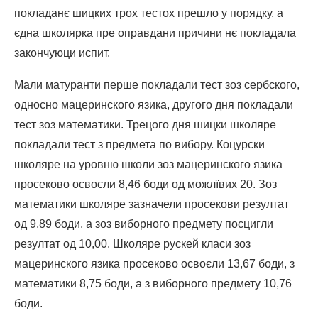
покладанє шицких трох тестох прешло у порядку, а
єдна школярка пре оправдани причини нє покладала
закончуюци испит.
Мали матуранти перше покладали тест зоз сербского,
односно мацеринского язика, другого дня покладали
тест зоз математики. Трецого дня шицки школяре
покладали тест з предмета по вибору. Коцурски
школяре на уровню школи зоз мацеринского язика
просеково освоєли 8,46 боди од можлївих 20. Зоз
математики школяре зазначели просекови резултат
од 9,89 боди, а зоз виборного предмету посцигли
резултат од 10,00. Школяре рускей класи зоз
мацеринского язика просеково освоєли 13,67 боди, з
математики 8,75 боди, а з виборного предмету 10,76
боди.