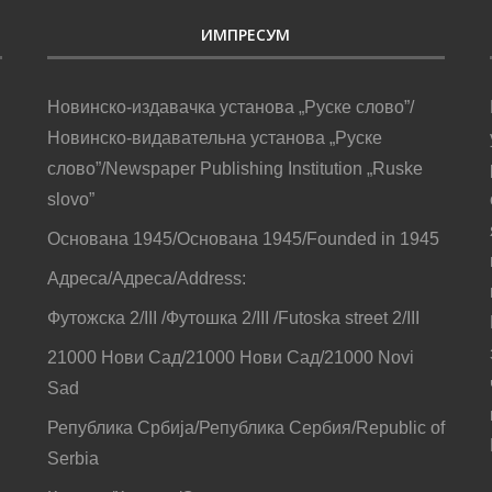
ИМПРЕСУМ
Новинско-издавачка установа „Руске слово”/
Новинско-видавательна установа „Руске
слово”/Newspaper Publishing Institution „Ruske
slovo”
Основана 1945/Основана 1945/Founded in 1945
Адреса/Адреса/Address:
Футожска 2/III /Футошка 2/III /Futoska street 2/III
21000 Нови Сад/21000 Нови Сад/21000 Novi
Sad
Република Србија/Република Сербия/Republic of
Serbia