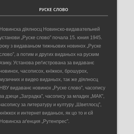
РУСКЕ СЛОВО
Новинска дїялносц Новинско-видавательней
установи „Руске слово” почала 15. юния 1945.
року з видаваньом тижньових новинох „Руске
слово”, а потим и других виданьох на руским
язику. Установа реґистрована за видаванє
новинох, часописох, кнїжкох, брошурох,
музичних и видео виданьох, так же дїялносц
НВУ видаванє новинох „Руске слово”, часопису
за дзеци „Заградка”, часопису за младих „МАК”,
часопису за литературу и културу „Шветлосц”,
кнїжкох и интернет виданьох, як цо то и єй
Новинска аґенция „Рутенпрес”.