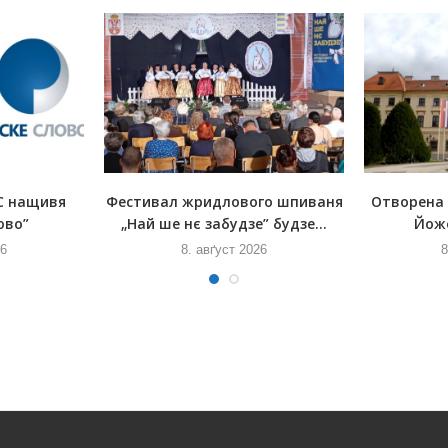
С нащивя
Фестивал жридлового шпиваня
Отворена
ово”
„Най ше нє забудзе” будзе...
Йож
26
8. авґуст 2026
8