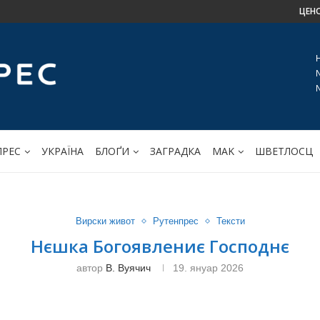
ЦЕН
ПРЕС
УКРАЇНА
БЛОҐИ
ЗАГРАДКА
МАK
ШВЕТЛОСЦ
Вирски живот
Рутенпрес
Тексти
Нєшка Богоявлениє Господнє
автор
В. Вуячич
19. януар 2026