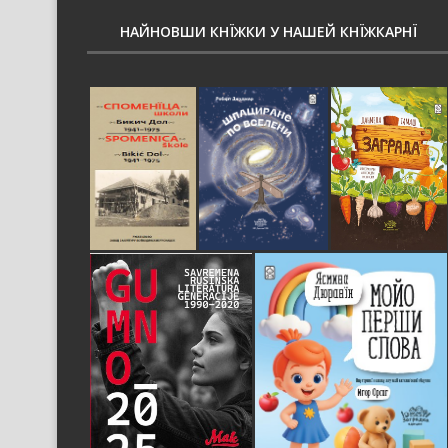
НАЙНОВШИ КНЇЖКИ У НАШЕЙ КНЇЖКАРНЇ