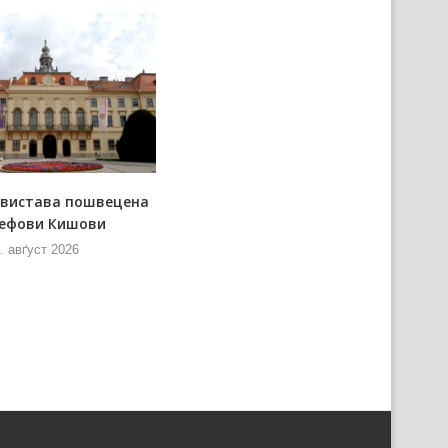
 вистава пошвецена
Мож донирац за „Днї
ефови Кишови
керестурскей паприґи”
. авґуст 2026
8. авґуст 2026