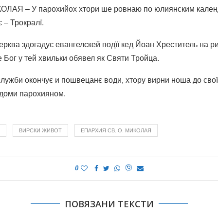
ЛАЯ – У парохийох хтори ше ровнаю по юлиянским кален
 – Трокралї.
рква здогадує евангелскей подїї кед Йоан Хреститель на р
 Бог у тей хвильки обявел як Святи Тройца.
служби окончує и пошвецанє води, хтору вирни ноша до свої
доми парохияном.
ВИРСКИ ЖИВОТ
ЕПАРХИЯ СВ. О. МИКОЛАЯ
0
ПОВЯЗАНИ ТЕКСТИ