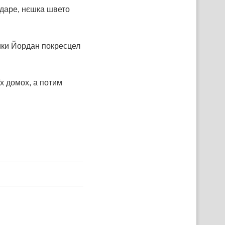
даре, нєшка швето
ики Йордан покресцел
х домох, а потим