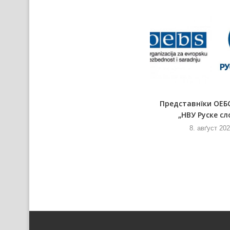
Збор гражданох Шиду придал
Представнїки ОЕБ
петицию процив вибудови
„НВУ Руске сл
явней...
8. авґуст 20
8. авґуст 2026