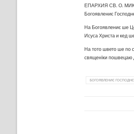
ЕПАРХИЯ СВ. О. МИКО
Богоявлениє Господнє
На Богоявлениє ше Це
Исуса Христа и кед ше
На тото швето ше по 
священїки пошвецаю 
БОГОЯВЛЕНИЄ ГОСПОДНЄ