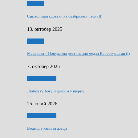
Дружтво
Символ здогадованя на безбрижни часи (II)
13. октобер 2025
Дружтво
Макарскa – Популарна дестинация медзи Керестурцами (I)
7. октобер 2025
Духовни живот
Любов ґу Богу и дзецом у шерцу
25. юлий 2026
Духовни живот
Водицов камп за дзеци