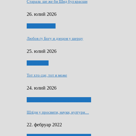
Старала ше же би Шид бул красши
26. юлий 2026
Духовни живот
Любов ґу Богу и дзецом у шерцу
25. юлий 2026
Руске слово
Тот хто сце, тот и може
24. юлий 2026
40 роки Оддзелєня за русинистику
Шлїди у просвити, науки, култури…
22. фебруар 2022