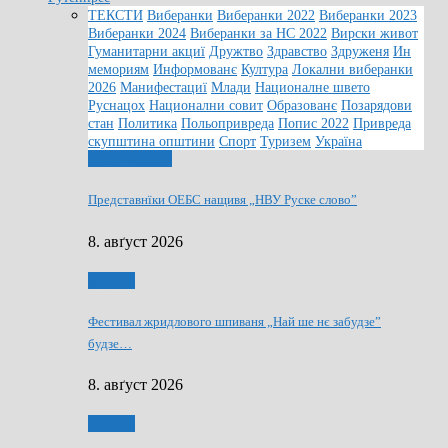
ТЕКСТИ
Виберанки
Виберанки 2022
Виберанки 2023
Виберанки 2024
Виберанки за НС 2022
Вирски живот
Гуманитарни акциї
Дружтво
Здравство
Здруженя
Ин
мемориям
Информованє
Култура
Локални виберанки
2026
Манифестациї
Млади
Националне швето
Руснацох
Национални совит
Образованє
Позарядови
стан
Политика
Польопривреда
Попис 2022
Привреда
скупштина општини
Спорт
Туризем
Україна
Информованє
Представнїки ОЕБС нащивя „НВУ Руске слово”
8. авґуст 2026
Култура
Фестивал жридлового шпиваня „Най ше нє забудзе”
будзе…
8. авґуст 2026
Култура