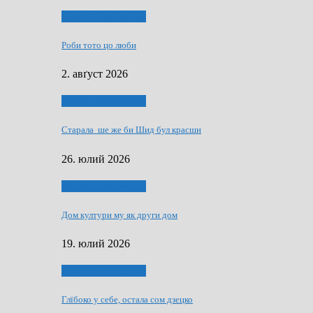
Людзе, роки, живот
Роби тото цо люби
2. авґуст 2026
Людзе, роки, живот
Старала ше же би Шид бул красши
26. юлий 2026
Людзе, роки, живот
Дом култури му як други дом
19. юлий 2026
Людзе, роки, живот
Глїбоко у себе, остала сом дзецко