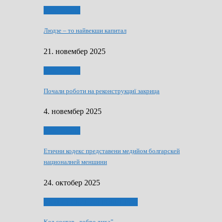
Тижньовнїк
Людзе – то найвекши капитал
21. новембер 2025
Тижньовнїк
Почали роботи на реконструкциї закрица
4. новембер 2025
Тижньовнїк
Етични кодекс представени медийом болгарскей
националней меншини
24. октобер 2025
ЯК (НЄ) СКАПАЛ РОКЕНРОЛ
Кед состав „добре диха”