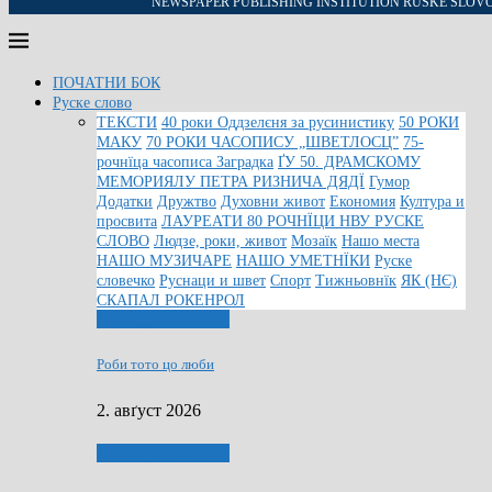
NEWSPAPER PUBLISHING INSTITUTION RUSKE SLOV
ПОЧАТНИ БОК
Руске слово
ТЕКСТИ
40 роки Оддзелєня за русинистику
50 РОКИ
МАКУ
70 РОКИ ЧАСОПИСУ „ШВЕТЛОСЦ”
75-
рочнїца часописа Заградка
ҐУ 50. ДРАМСКОМУ
МЕМОРИЯЛУ ПЕТРА РИЗНИЧА ДЯДЇ
Гумор
Додатки
Дружтво
Духовни живот
Економия
Култура и
просвита
ЛАУРЕАТИ 80 РОЧНЇЦИ НВУ РУСКЕ
СЛОВО
Людзе, роки, живот
Мозаїк
Нашо места
НАШО МУЗИЧАРЕ
НАШО УМЕТНЇКИ
Руске
словечко
Руснаци и швет
Спорт
Тижньовнїк
ЯК (НЄ)
СКАПАЛ РОКЕНРОЛ
Людзе, роки, живот
Роби тото цо люби
2. авґуст 2026
Людзе, роки, живот