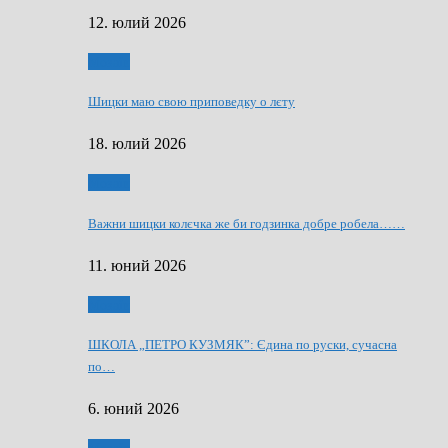
12. юлий 2026
Мозаїк
Шицки маю свою приповедку о лєту
18. юлий 2026
Мозаїк
Важни шицки колєчка же би годзинка добре робела……
11. юний 2026
Мозаїк
ШКОЛА „ПЕТРО КУЗМЯК”: Єдина по руски, сучасна
по…
6. юний 2026