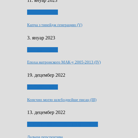
11. януар 2023
50 РОКИ МАКУ
Капча з тинейдж ґенерацию (V)
3. януар 2023
50 РОКИ МАКУ
Епоха натронского МАК-у 2005-2013 (IV)
19. децембер 2022
50 РОКИ МАКУ
Конєчно могло шлєбоднєйше писац (III)
13. децембер 2022
70 РОКИ ЧАСОПИСУ „ШВЕТЛОСЦ”
Дальша перспектива