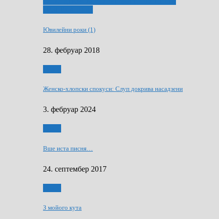
ҐУ 50. ДРАМСКОМУ МЕМОРИЯЛУ ПЕТРА
РИЗНИЧА ДЯДЇ
Ювилейни роки (1)
28. фебруар 2018
Гумор
Женско-хлопски спокуси: Слуп докрива насадзени
3. фебруар 2024
Гумор
Вше иста писня…
24. септембер 2017
Гумор
З мойого кута