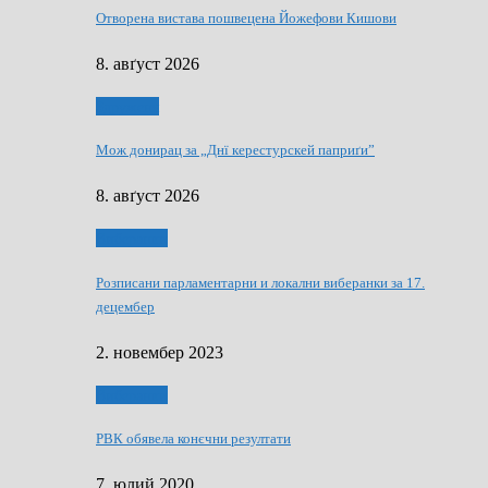
Отворена вистава пошвецена Йожефови Кишови
8. авґуст 2026
Здруженя
Мож донирац за „Днї керестурскей паприґи”
8. авґуст 2026
Виберанки
Розписани парламентарни и локални виберанки за 17.
децембер
2. новембер 2023
Виберанки
РВК обявела конєчни резултати
7. юлий 2020