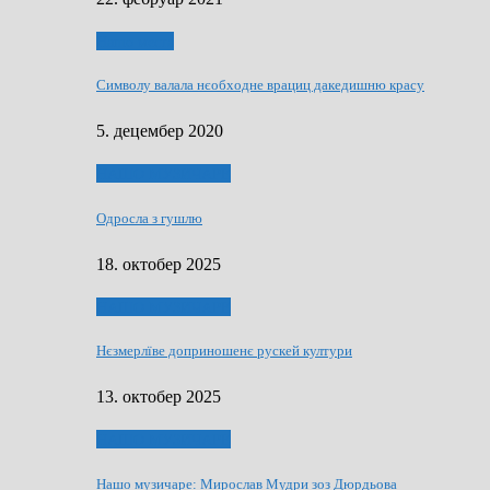
Нашо места
Символу валала нєобходне врациц дакедишню красу
5. децембер 2020
НАШО МУЗИЧАРЕ
Одросла з гушлю
18. октобер 2025
НАШО МУЗИЧАРЕ
Нєзмерлїве доприношенє рускей култури
13. октобер 2025
НАШО МУЗИЧАРЕ
Нашо музичаре: Мирослав Мудри зоз Дюрдьова