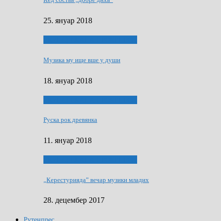
25. януар 2018
ЯК (НЄ) СКАПАЛ РОКЕНРОЛ
Музика му ище вше у души
18. януар 2018
ЯК (НЄ) СКАПАЛ РОКЕНРОЛ
Руска рок древянка
11. януар 2018
ЯК (НЄ) СКАПАЛ РОКЕНРОЛ
„Керестурияда” вечар музики младих
28. децембер 2017
Рутенпрес