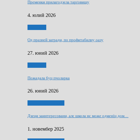
Пременки прилагодзела тарґовищу
4. юлий 2026
Економия
Од празней загради, по профитабилну оазу
27. юний 2026
Економия
Пожадала буц пчоларка
26. юний 2026
Култура и просвита
Дзеци заинтересовани, алє школа нє може одменїц дом…
1. новембер 2025