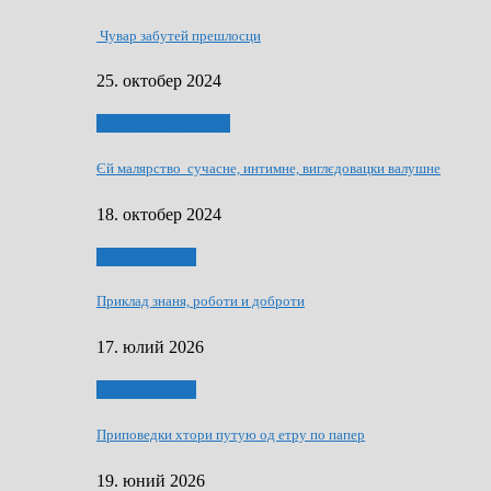
Чувар забутей прешлосци
25. октобер 2024
НАШО УМЕТНЇКИ
Єй малярство сучасне, интимне, виглєдовацки валушне
18. октобер 2024
Руске словечко
Приклад знаня, роботи и доброти
17. юлий 2026
Руске словечко
Приповедки хтори путую од етру по папер
19. юний 2026