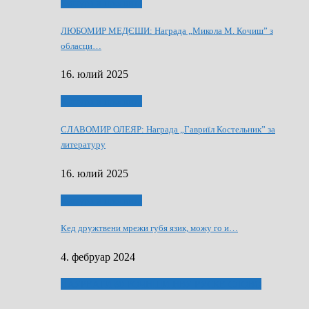
Култура и просвита
ЛЮБОМИР МЕДЄШИ: Награда „Микола М. Кочиш” з
обласци…
16. юлий 2025
Култура и просвита
СЛАВОМИР ОЛЕЯР: Награда „Гавриїл Костельник” за
литературу
16. юлий 2025
Култура и просвита
Кед дружтвени мрежи губя язик, можу го и…
4. фебруар 2024
ЛАУРЕАТИ 80 РОЧНЇЦИ НВУ РУСКЕ СЛОВО