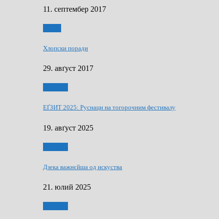
11. септембер 2017
Гумор
Хлопски поради
29. авґуст 2017
Додатки
ЕҐЗИТ 2025: Руснаци на тогорочним фестивалу
19. авґуст 2025
Додатки
Дзека важнєйша од искуства
21. юлий 2025
Додатки