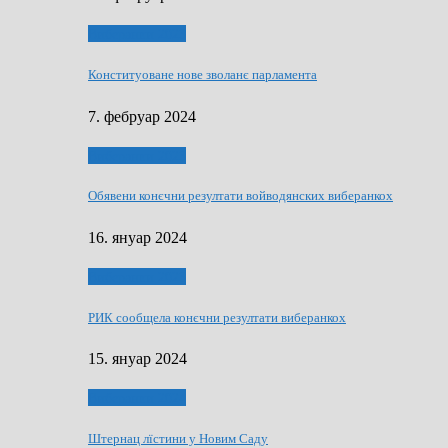
Виберанки 2023
Конституоване нове зволанє парламентa
7. фебруар 2024
Виберанки 2023
Обявени конєчни резултати войводянских виберанкох
16. януар 2024
Виберанки 2023
РИК сообщела конєчни резултати виберанкох
15. януар 2024
Виберанки 2024
Штернац лїстини у Новим Саду