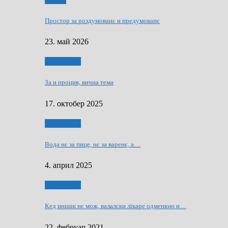
Мозаїк
Простор за роздумованє и предумованє
23. май 2026
Нашо места
За и процив, вична тема
17. октобер 2025
Нашо места
Вода нє за пице, нє за варeнє, a…
4. април 2025
Нашо места
Кед иншак нє мож, валалски лїкаре одменюю и…
22. фебруар 2021