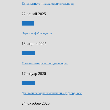
Єдна планета – наша одвичательносц
22. юний 2025
Додатки
Окремна файта щесца
18. април 2025
Дружтво
Малочислени, алє тварди як орех
17. януар 2026
Дружтво
Дзень ошлєбодзеня означени и у Дюрдьове
24. октобер 2025