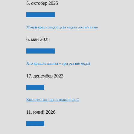
5. октобер 2025
Духовни живот
Моц и краса заєднїцтва медзи розличнима
6. май 2025
Духовни живот
Хто крашнє шпива – три раз ше модлї
17. децембер 2023
Економия
Квалитет ше препознава и ценї
11. юлий 2026
Економия