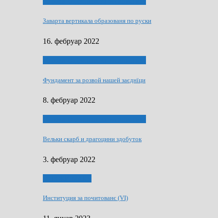
40 роки Оддзелєня за русинистику
Заварта вертикала образованя по руски
16. фебруар 2022
40 роки Оддзелєня за русинистику
Фундамент за розвой нашей заєднїци
8. фебруар 2022
40 роки Оддзелєня за русинистику
Вельки скарб и драгоцини здобуток
3. фебруар 2022
50 РОКИ МАКУ
Институция за почитованє (VI)