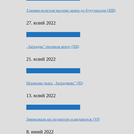
З новим полєтом часопис крача до будучносци (XIII)
27. юлий 2022
75-рочнїца часописа Заградка
„Заградка” прежила кризу (XII)
21. юлий 2022
75-рочнїца часописа Заградка
Церньова драга „Заградкова” (XI)
13. юлий 2022
75-рочнїца часописа Заградка
Зменьовали ше редакторе и видавателє (VI)
8. юний 2022