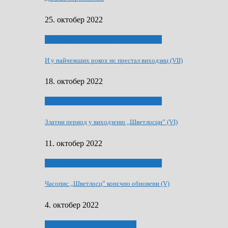
25. октобер 2022
70 РОКИ ЧАСОПИСУ „ШВЕТЛОСЦ”
И у найчежших рокох нє престал виходзиц (VII)
18. октобер 2022
70 РОКИ ЧАСОПИСУ „ШВЕТЛОСЦ”
Златни период у виходзеню „Шветлосци” (VI)
11. октобер 2022
70 РОКИ ЧАСОПИСУ „ШВЕТЛОСЦ”
Часопис „Шветлосц” конєчно обновени (V)
4. октобер 2022
75-рочнїца часописа Заградка