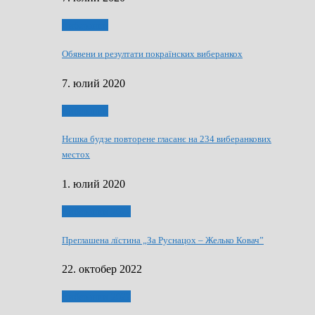
Виберанки
Обявени и резултати покраїнских виберанкох
7. юлий 2020
Виберанки
Нєшка будзе повторене гласанє на 234 виберанкових
местох
1. юлий 2020
Виберанки 2022
Преглашена лїстина „За Руснацох – Желько Ковач”
22. октобер 2022
Виберанки 2022