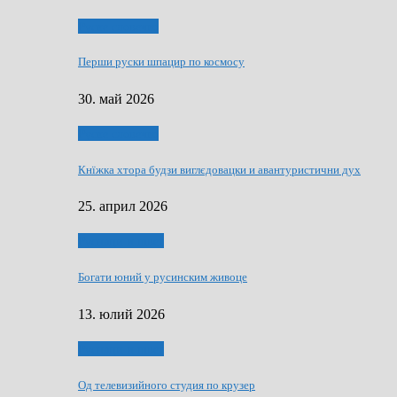
Руске словечко
Перши руски шпацир по космосу
30. май 2026
Руске словечко
Кнїжка хтора будзи виглєдовацки и авантуристични дух
25. април 2026
Руснаци и швет
Богати юний у русинским живоце
13. юлий 2026
Руснаци и швет
Од телевизийного студия по крузер