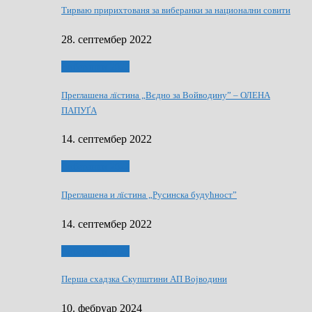
Тирваю пририхтованя за виберанки за национални совити
28. септембер 2022
Виберанки 2022
Преглашена лїстина „Вєдно за Войводину” – ОЛЕНА
ПАПУҐА
14. септембер 2022
Виберанки 2022
Преглашена и лїстина „Русинска будућност”
14. септембер 2022
Виберанки 2023
Перша схадзка Скупштини АП Војводини
10. фебруар 2024