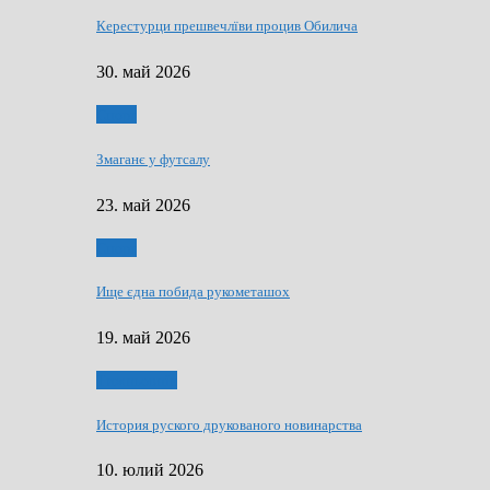
Керестурци прешвечлїви процив Обилича
30. май 2026
Спорт
Змаганє у футсалу
23. май 2026
Спорт
Ище єдна побида рукометашох
19. май 2026
Тижньовнїк
История руского друкованого новинарства
10. юлий 2026