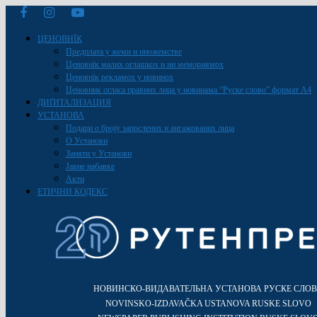
ЦЕНОВНЇК
Предплата у жеми и иножемстве
Ценовнїк малих оглашкох и ин мемориямох
Ценовнїк рекламох у новинох
Ценовник огласа правних лица у новинама “Руске слово” формат A4
ДИҐИТАЛИЗАЦИЯ
УСТАНОВА
Подаци о броју запослених и ангажованих лица
О Установи
Заняти у Установи
Јавне набавке
Акти
ЕТИЧНИ КОДЕКС
НОВИНСКО-ВИДАВАТЕЛЬНА УСТАНОВА РУСКЕ СЛО
NOVINSKO-IZDAVAČKA USTANOVA RUSKE SLOVO