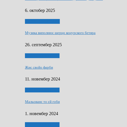
6. октобер 2025
НАШО МУЗИЧАРЕ
Музика виполнює шерцо коцурского бетяра
26. септембер 2025
НАШО УМЕТНЇКИ
Жиє свойо фарби
11. новембер 2024
НАШО УМЕТНЇКИ
Мальованє то єй гоби
1. новембер 2024
НАШО УМЕТНЇКИ