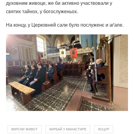
духовним живоце, же би активно участвовали у
святих тайнох, у богослуженьох.
На концу, у Церковней сали було послуженє и аґапе.
ВИРСКИ ЖИВОТ
КИРБАЙ У МАНАСТИРЕ
КОЦУР