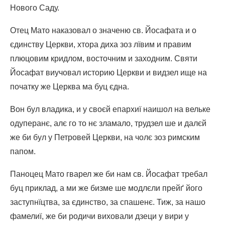
Нового Саду.
Отец Мато наказовал о значеню св. Йосафата и о
єдинству Церкви, хтора диха зоз лївим и правим
плюцовим кридлом, восточним и заходним. Святи
Йосафат виучовал историю Церкви и видзел ище на
початку же Церква ма буц єдна.
Вон бул владика, и у своєй епархиї наишол на вельке
одуперанє, алє го то нє зламало, трудзел ше и далєй
же би бул у Петровей Церкви, на чолє зоз римским
папом.
Паноцец Мато гварел же би нам св. Йосафат требал
буц приклад, а ми же бизме ше модлєли прейґ його
заступнїцтва, за єдинство, за спашенє. Тиж, за нашо
фамелиї, же би родичи виховали дзеци у вири у