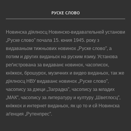
РУСКЕ СЛОВО
Новинска дїялносц Новинско-видавательней установи
„Руске слово” почала 15. юния 1945. року з
видаваньом тижньових новинох „Руске слово”, а
потим и других виданьох на руским язику. Установа
реґистрована за видаванє новинох, часописох,
кнїжкох, брошурох, музичних и видео виданьох, так же
дїялносц НВУ видаванє новинох „Руске слово”,
часопису за дзеци „Заградка”, часопису за младих
„МАК”, часопису за литературу и културу „Шветлосц”,
кнїжкох и интернет виданьох, як цо то и єй Новинска
аґенция „Рутенпрес”.