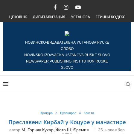
ЦЕНОВНЇК
ДИҐИТАЛИЗАЦИЯ
УСТАНОВА
ЕТИЧНИ КОДЕКС
НОВИНСКО-ВИДАВАТЕЛЬНА УСТАНОВА РУСКЕ
СЛОВО
NOVINSKO-IZDAVAČKA USTANOVA RUSKE SLOVO
NEWSPAPER PUBLISHING INSTITUTION RUSKE
SLOVO
Култура
Рутенпрес
Тексти
Преславени Кирбай у Kоцуре у манастире
автор
М. Горняк Кухар, Фото Ш. Єремия
26. новембер