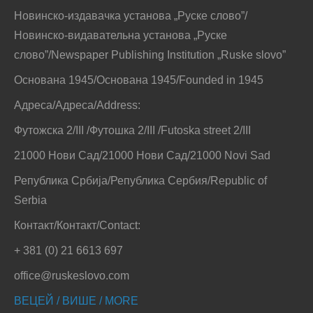
Новинско-издавачка установа „Руске слово”/
Новинско-видавательна установа „Руске
слово”/Newspaper Publishing Institution „Ruske slovo”
Основана 1945/Основана 1945/Founded in 1945
Адреса/Адреса/Address:
Футожска 2/III /Футошка 2/III /Futoska street 2/III
21000 Нови Сад/21000 Нови Сад/21000 Novi Sad
Република Србија/Република Сербия/Republic of
Serbia
Контакт/Контакт/Contact:
+ 381 (0) 21 6613 697
office@ruskeslovo.com
ВЕЦЕЙ / ВИШЕ / MORE