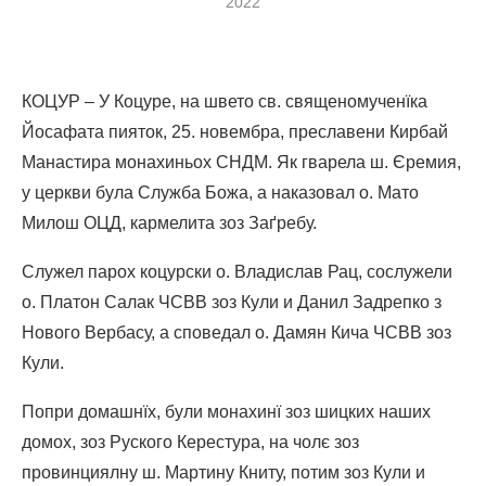
2022
КОЦУР ‒ У Коцуре, на швето св. священомученїка
Йосафата пияток, 25. новембра, преславени Кирбай
Манастира монахиньох СНДМ. Як гварела ш. Єремия,
у церкви була Служба Божа, а наказовал о. Мато
Милош ОЦД, кармелита зоз Заґребу.
Служел парох коцурски о. Владислав Рац, сослужели
о. Платон Салак ЧСВВ зоз Кули и Данил Задрепко з
Нового Вербасу, а споведал о. Дамян Кича ЧСВВ зоз
Кули.
Попри домашнїх, були монахинї зоз шицких наших
домох, зоз Руского Керестура, на чолє зоз
провинциялну ш. Мартину Книту, потим зоз Кули и